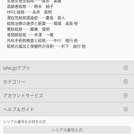
気管気管支結核……尾形 英雄
高齢者結核……鈴木 純子
HIVと結核……永井 英明
潜在性結核感染症……慶長 直人
結核治療の進歩と新薬……堀場 昌英 他
粟粒結核……藤兼 俊明
骨関節結核……井澤 一隆
外科手術前検査と結核……中川 隆行 他
結核の届出と保健所の役割……杉下 由行 他
isho.jpアプリ
カテゴリー
アカウントサービス
ヘルプ＆ガイド
シリアル番号をお持ちの方
シリアル番号入力