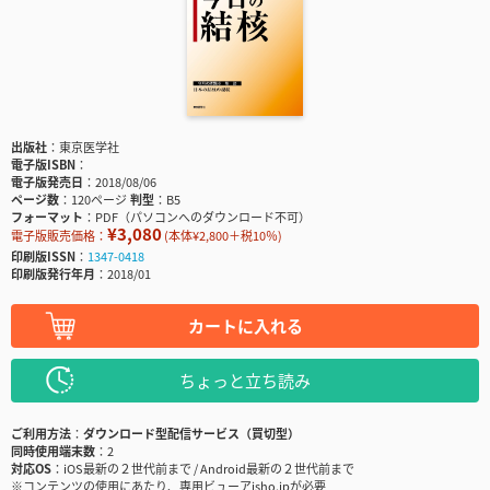
出版社
東京医学社
電子版ISBN
電子版発売日
2018/08/06
ページ数
120ページ
判型
B5
フォーマット
PDF（パソコンへのダウンロード不可）
¥3,080
電子版販売価格：
(本体¥2,800＋税10％)
印刷版ISSN
1347-0418
印刷版発行年月
2018/01
カートに入れる
ちょっと立ち読み
ご利用方法
ダウンロード型配信サービス（買切型）
同時使用端末数
2
対応OS
iOS最新の２世代前まで / Android最新の２世代前まで
※コンテンツの使用にあたり、専用ビューアisho.jpが必要