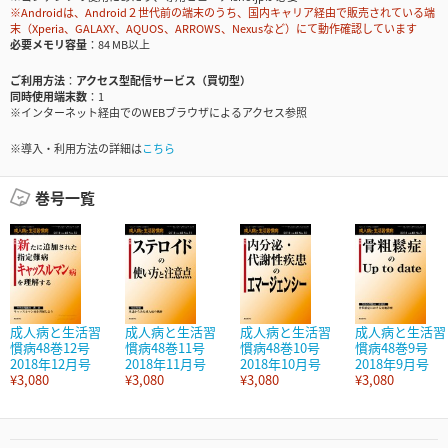
※Androidは、Android２世代前の端末のうち、国内キャリア経由で販売されている端
末（Xperia、GALAXY、AQUOS、ARROWS、Nexusなど）にて動作確認しています
必要メモリ容量
84 MB以上
ご利用方法
アクセス型配信サービス（買切型）
同時使用端末数
1
※インターネット経由でのWEBブラウザによるアクセス参照
※導入・利用方法の詳細は
こちら
巻号一覧
成人病と生活習
成人病と生活習
成人病と生活習
成人病と生活習
慣病48巻12号
慣病48巻11号
慣病48巻10号
慣病48巻9号
2018年12月号
2018年11月号
2018年10月号
2018年9月号
¥3,080
¥3,080
¥3,080
¥3,080