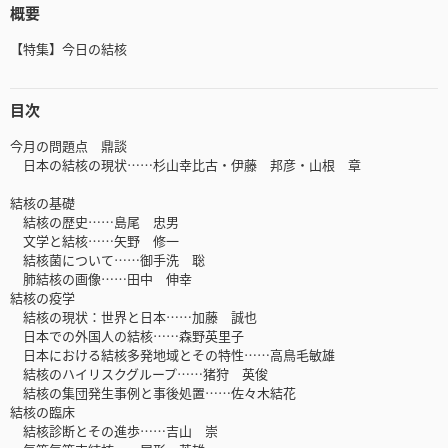
概要
【特集】今日の結核
目次
今月の問題点 鼎談
日本の結核の現状……杉山幸比古・伊藤 邦彦・山根 章
結核の基礎
結核の歴史……島尾 忠男
文学と結核……矢野 修一
結核菌について……御手洗 聡
肺結核の画像……田中 伸幸
結核の疫学
結核の現状：世界と日本……加藤 誠也
日本での外国人の結核……森野英里子
日本における結核多発地域とその特性……高鳥毛敏雄
結核のハイリスクグループ……猪狩 英俊
結核の集団発生事例と事後処置……佐々木結花
結核の臨床
結核診断とその進歩……吉山 崇