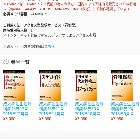
※Androidは、Android２世代前の端末のうち、国内キャリア経由で販売されている端
末（Xperia、GALAXY、AQUOS、ARROWS、Nexusなど）にて動作確認しています
必要メモリ容量
24 MB以上
ご利用方法
アクセス型配信サービス（買切型）
同時使用端末数
1
※インターネット経由でのWEBブラウザによるアクセス参照
※導入・利用方法の詳細は
こちら
巻号一覧
成人病と生活習
成人病と生活習
成人病と生活習
成人病と生活習
慣病48巻12号
慣病48巻11号
慣病48巻10号
慣病48巻9号
2018年12月号
2018年11月号
2018年10月号
2018年9月号
¥3,080
¥3,080
¥3,080
¥3,080