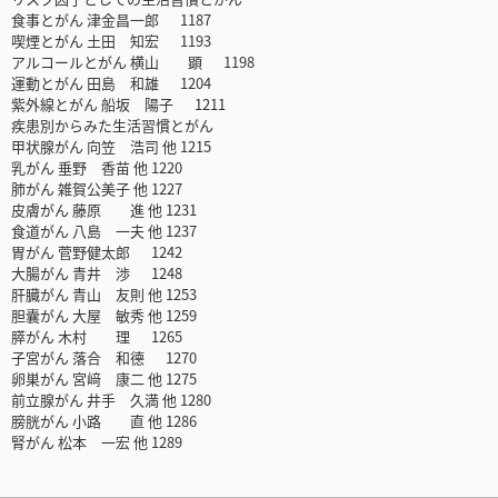
食事とがん 津金昌一郎 1187
喫煙とがん 土田 知宏 1193
アルコールとがん 横山 顕 1198
運動とがん 田島 和雄 1204
紫外線とがん 船坂 陽子 1211
疾患別からみた生活習慣とがん
甲状腺がん 向笠 浩司 他 1215
乳がん 垂野 香苗 他 1220
肺がん 雑賀公美子 他 1227
皮膚がん 藤原 進 他 1231
食道がん 八島 一夫 他 1237
胃がん 菅野健太郎 1242
大腸がん 青井 渉 1248
肝臓がん 青山 友則 他 1253
胆囊がん 大屋 敏秀 他 1259
膵がん 木村 理 1265
子宮がん 落合 和德 1270
卵巣がん 宮﨑 康二 他 1275
前立腺がん 井手 久満 他 1280
膀胱がん 小路 直 他 1286
腎がん 松本 一宏 他 1289