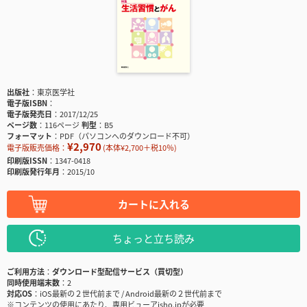
出版社
東京医学社
電子版ISBN
電子版発売日
2017/12/25
ページ数
116ページ
判型
B5
フォーマット
PDF（パソコンへのダウンロード不可）
¥2,970
電子版販売価格：
(本体¥2,700＋税10％)
印刷版ISSN
1347-0418
印刷版発行年月
2015/10
カートに入れる
ちょっと立ち読み
ご利用方法
ダウンロード型配信サービス（買切型）
同時使用端末数
2
対応OS
iOS最新の２世代前まで / Android最新の２世代前まで
※コンテンツの使用にあたり、専用ビューアisho.jpが必要