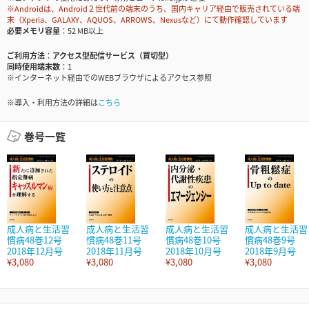
※Androidは、Android２世代前の端末のうち、国内キャリア経由で販売されている端
末（Xperia、GALAXY、AQUOS、ARROWS、Nexusなど）にて動作確認しています
必要メモリ容量
52 MB以上
ご利用方法
アクセス型配信サービス（買切型）
同時使用端末数
1
※インターネット経由でのWEBブラウザによるアクセス参照
※導入・利用方法の詳細は
こちら
巻号一覧
成人病と生活習
成人病と生活習
成人病と生活習
成人病と生活習
慣病48巻12号
慣病48巻11号
慣病48巻10号
慣病48巻9号
2018年12月号
2018年11月号
2018年10月号
2018年9月号
¥3,080
¥3,080
¥3,080
¥3,080