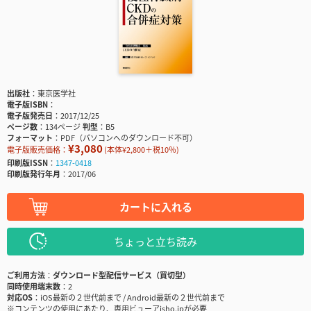
出版社
東京医学社
電子版ISBN
電子版発売日
2017/12/25
ページ数
134ページ
判型
B5
フォーマット
PDF（パソコンへのダウンロード不可）
¥3,080
電子版販売価格：
(本体¥2,800＋税10％)
印刷版ISSN
1347-0418
印刷版発行年月
2017/06
カートに入れる
ちょっと立ち読み
ご利用方法
ダウンロード型配信サービス（買切型）
同時使用端末数
2
対応OS
iOS最新の２世代前まで / Android最新の２世代前まで
※コンテンツの使用にあたり、専用ビューアisho.jpが必要