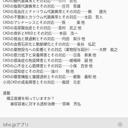
CKDの糖代謝異常とその対応……小川 哲也
CKDの脂質代謝異常とその対応……庄司 哲雄
CKDの高血圧とナトリウム代謝異常とその対応……賴 建光
CKDの不整脈とカリウム代謝異常とその対応……太田 哲人
CKDのアシドーシスとその対応……孫 楽 他
CKDの高尿酸血症とその対応……髙村 武之 他
CKDの骨折とMBDとその対応……本田 浩一
CKDの貧血と鉄過剰とその対応……内田 梨沙 他
CKDの血管石灰化と動脈硬化とその対応……長谷 弘記
CKDの薬物投与への影響とその対応（薬物投与設計）……大野 能之
CKDの筋力低下と栄養障害とその対応……日髙 寿美 他
CKDの感染症の免疫障害とその対応……嵯峨﨑 誠 他
CKDの心不全と心筋障害とその対応……小俣 百世 他
CKDの認知症とその対応……油川 翔 他
CKDの腸管機能と腹膜透析とその対応……都築 義和 他
小児CKDの成長障害とその対応……服部 元史
連載
矯正医療を知っていますか？
被収容者に対する透析治療……宮嶋 芳弘
isho.jpアプリ