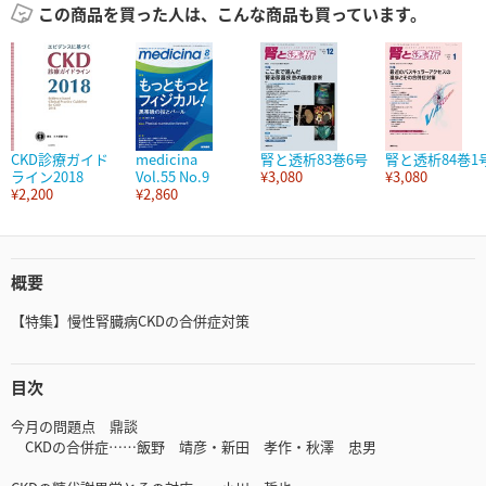
この商品を買った人は、こんな商品も買っています。
CKD診療ガイド
medicina
腎と透析83巻6号
腎と透析84巻1
ライン2018
Vol.55 No.9
¥3,080
¥3,080
¥2,200
¥2,860
概要
【特集】慢性腎臓病CKDの合併症対策
目次
今月の問題点 鼎談
CKDの合併症……飯野 靖彦・新田 孝作・秋澤 忠男