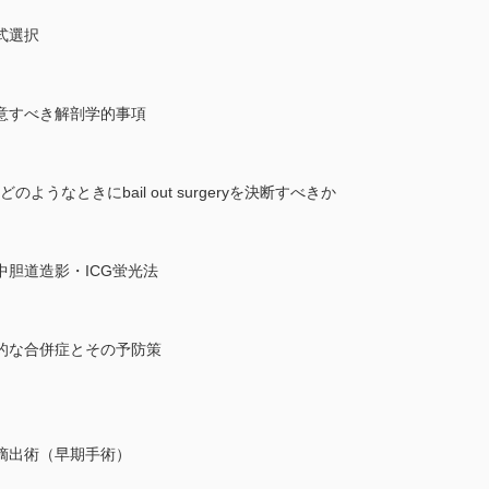
式選択
意すべき解剖学的事項
うなときにbail out surgeryを決断すべきか
胆道造影・ICG蛍光法
的な合併症とその予防策
摘出術（早期手術）