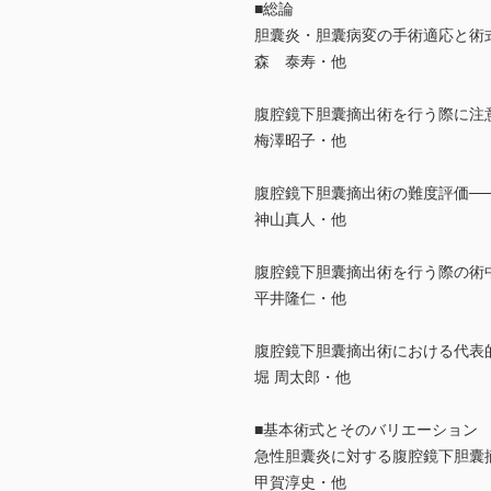
■総論
胆囊炎・胆囊病変の手術適応と術
森 泰寿・他
腹腔鏡下胆囊摘出術を行う際に注
梅澤昭子・他
腹腔鏡下胆囊摘出術の難度評価──どのよ
神山真人・他
腹腔鏡下胆囊摘出術を行う際の術中
平井隆仁・他
腹腔鏡下胆囊摘出術における代表
堀 周太郎・他
■基本術式とそのバリエーション
急性胆囊炎に対する腹腔鏡下胆囊
甲賀淳史・他