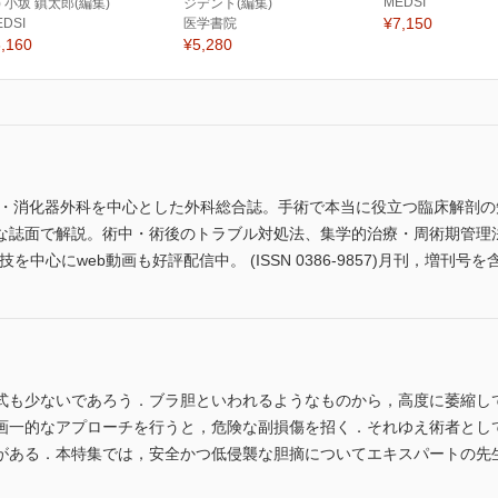
MEDSI
) 小坂 鎮太郎(編集)
ジデント(編集)
¥7,150
EDSI
医学書院
,160
¥5,280
科・消化器外科を中心とした外科総合誌。手術で本当に役立つ臨床解剖
な誌面で解説。術中・術後のトラブル対処法、集学的治療・周術期管理
中心にweb動画も好評配信中。 (ISSN 0386-9857)月刊，増刊号を
式も少ないであろう．ブラ胆といわれるようなものから，高度に萎縮し
画一的なアプローチを行うと，危険な副損傷を招く．それゆえ術者とし
がある．本特集では，安全かつ低侵襲な胆摘についてエキスパートの先