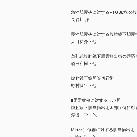
急性胆囊炎に対するPTGBD後の
長谷川 洋
慢性胆囊炎に対する腹腔鏡下胆囊
大目祐介・他
単孔式腹腔鏡下胆囊摘出術の適応
橋田和樹・他
腹腔鏡下総胆管切石術
野村良平・他
■困難症例に対するラパ胆
腹腔鏡下胆囊摘出術困難症例に対するbail
渡邉 学・他
Mirizzi症候群に対する胆囊摘出術