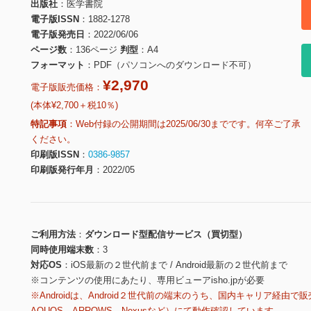
出版社
医学書院
電子版ISSN
1882-1278
電子版発売日
2022/06/06
ページ数
136ページ
判型
A4
フォーマット
PDF（パソコンへのダウンロード不可）
¥2,970
電子版販売価格：
(本体¥2,700＋税10％)
特記事項
Web付録の公開期間は2025/06/30までです。何卒ご了承
ください。
印刷版ISSN
0386-9857
印刷版発行年月
2022/05
ご利用方法
ダウンロード型配信サービス（買切型）
同時使用端末数
3
対応OS
iOS最新の２世代前まで / Android最新の２世代前まで
※コンテンツの使用にあたり、専用ビューアisho.jpが必要
※Androidは、Android２世代前の端末のうち、国内キャリア経由で販
AQUOS、ARROWS、Nexusなど）にて動作確認しています