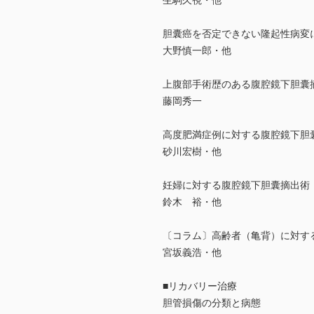
生駒久視・他
胆囊癌を否定できない隆起性病変
大野慎一郎・他
上腹部手術歴のある腹腔鏡下胆囊
藤岡秀一
高度肥満症例に対する腹腔鏡下胆
砂川宏樹・他
妊婦に対する腹腔鏡下胆囊摘出術
鈴木 裕・他
〔コラム〕高齢者（亀背）に対す
宮坂義浩・他
■リカバリー治療
胆管損傷の分類と病態