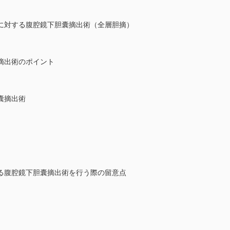
に対する腹腔鏡下胆囊摘出術（全層胆摘）
摘出術のポイント
囊摘出術
る腹腔鏡下胆囊摘出術を行う際の留意点