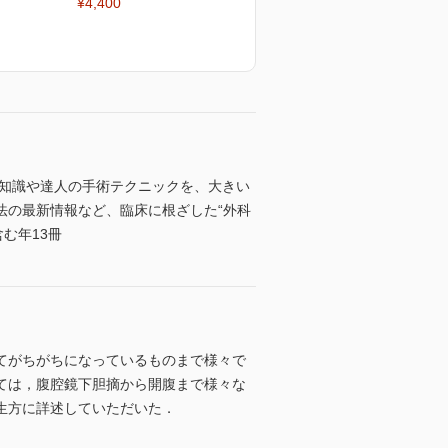
¥4,400
の知識や達人の手術テクニックを、大きい
法の最新情報など、臨床に根ざした“外科
含む年13冊
てがちがちになっているものまで様々で
ては，腹腔鏡下胆摘から開腹まで様々な
生方に詳述していただいた．