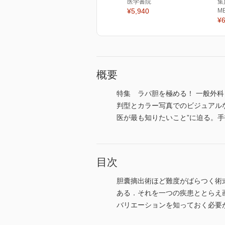
医学書院
集
¥5,940
M
¥6
概要
特集 ラパ胆を極める！ 一般外
判型とカラー写真でのビジュアル
医が最も知りたいこと”に迫る。手技を
目次
胆囊摘出術ほど難度がばらつく術
ある．それを一つの疾患ととらえ
バリエーションを知っておく必要