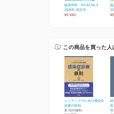
臨床外科 Vol.81 No.4
臨
2026年 08月号
2
¥5,940
¥5
この商品を買った人
レジデントのための感染症
総
診療の鉄則
疾
森 信好(編集)
筒