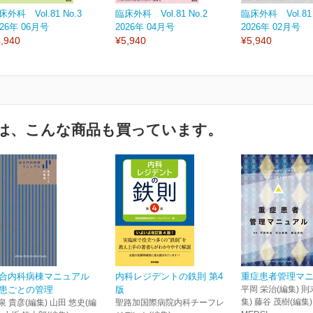
床外科 Vol.81 No.3
臨床外科 Vol.81 No.2
臨床外科 Vol.81 
026年 06月号
2026年 04月号
2026年 02月号
,940
¥5,940
¥5,940
は、こんな商品も買っています。
合内科病棟マニュアル
内科レジデントの鉄則 第4
重症患者管理マ
患ごとの管理
版
平岡 栄治(編集) 則
集) 藤谷 茂樹(編集)
泉 貴彦(編集) 山田 悠史(編
聖路加国際病院内科チーフレ