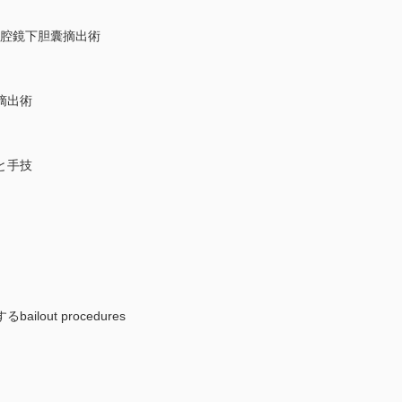
腹腔鏡下胆囊摘出術
摘出術
と手技
out procedures