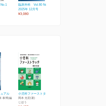
No.1
臨床外科 Vol.80 No.13
臨床外科 Vol.80 No.12
臨
2025年 12月号
2025年 11月号
2
¥3,080
¥3,080
¥
ニュアル
小児科ファーストタッチ
末 泰博(編
岡本 光宏(著)
じほう