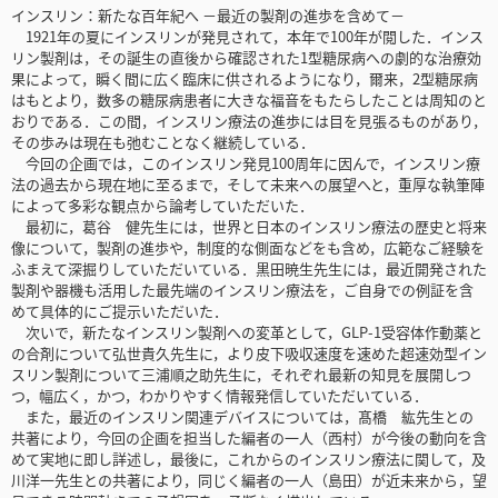
インスリン：新たな百年紀へ －最近の製剤の進歩を含めて－
1921年の夏にインスリンが発見されて，本年で100年が閲した．インス
リン製剤は，その誕生の直後から確認された1型糖尿病への劇的な治療効
果によって，瞬く間に広く臨床に供されるようになり，爾来，2型糖尿病
はもとより，数多の糖尿病患者に大きな福音をもたらしたことは周知のと
おりである．この間，インスリン療法の進歩には目を見張るものがあり，
その歩みは現在も弛むことなく継続している．
今回の企画では，このインスリン発見100周年に因んで，インスリン療
法の過去から現在地に至るまで，そして未来への展望へと，重厚な執筆陣
によって多彩な観点から論考していただいた．
最初に，葛谷 健先生には，世界と日本のインスリン療法の歴史と将来
像について，製剤の進歩や，制度的な側面などをも含め，広範なご経験を
ふまえて深掘りしていただいている．黒田暁生先生には，最近開発された
製剤や器機も活用した最先端のインスリン療法を，ご自身での例証を含
めて具体的にご提示いただいた．
次いで，新たなインスリン製剤への変革として，GLP-1受容体作動薬と
の合剤について弘世貴久先生に，より皮下吸収速度を速めた超速効型イン
スリン製剤について三浦順之助先生に，それぞれ最新の知見を展開しつ
つ，幅広く，かつ，わかりやすく情報発信していただいている．
また，最近のインスリン関連デバイスについては，髙橋 紘先生との
共著により，今回の企画を担当した編者の一人（西村）が今後の動向を含
めて実地に即し詳述し，最後に，これからのインスリン療法に関して，及
川洋一先生との共著により，同じく編者の一人（島田）が近未来から，望