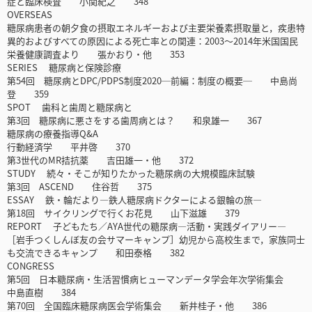
症と臨床検査 小関紀之 348
OVERSEAS
糖尿病患者の朝夕食の摂取エネルギーおよび主要栄養素摂取量と，疾患特
異的およびすべての原因による死亡率との関連：2003～2014年米国国民
栄養健康調査より 張かおり・他 353
SERIES 糖尿病と保険診療
第54回 糖尿病とDPC/PDPS制度2020─前編：制度の概要─ 中島尚
登 359
SPOT 歯科と歯周と糖尿病と
第3回 糖尿病に悪さをする歯周病とは？ 和泉雄一 367
糖尿病の療養指導Q&A
行動経済学 平井啓 370
第3世代のMR拮抗薬 吉田雄一・他 372
STUDY 続々・そこが知りたかった糖尿病の大規模臨床試験
第3回 ASCEND 住谷哲 375
ESSAY 鉄・輪だより―鉄人糖尿病ドクターによる銀輪の旅―
第18回 サイクリングで行くお花見 山下滋雄 379
REPORT 子どもたち／AYA世代の糖尿病―活動・実践ダイアリー―
［岩手つくしんぼ友の会サマーキャンプ］幼児から高校生まで，家族同士
も交流できるキャンプ 和田泰格 382
CONGRESS
第5回 日本糖尿病・生活習慣病ヒューマンデータ学会年次学術集会
中島直樹 384
第70回 全国臨床糖尿病医会学術集会 新井桂子・他 386