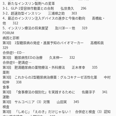
3．新たなインスリン製剤への変革
3-1．GLP-1受容体作動薬との合剤 弘世貴久 296
3-2．超速効型インスリン 三浦順之助 303
4．最近のインスリン注入デバイスの進歩と今後の動向 髙橋紘・
他 312
5．インスリン療法の将来展望 及川洋一・他 319
FORUM
病因と診断
第3回 1型糖尿病の発症・進展予知のバイオマーカー 高橋和眞
329
合併症I―ED―
第3回 糖尿病性EDの治療 久末伸一 332
合併症II―肥満症―
第3回 肥満糖尿病の薬物療法・外科療法 正木孝幸 335
薬剤
第3回 これからの2型糖尿病治療薬：グルコキナーゼ活性化薬 中村
昭伸 338
食事
第3回 「食事療法の個別化」を実践するために 佐藤淳子 341
運動
第3回 サルコペニア（3）対策 山田実 345
検査
第3回 「しめじ」「えのき」だけじゃない！ 合併症と検査（3）認知