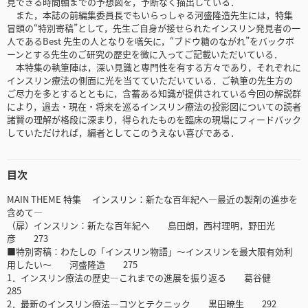
見できる時間軸までの予想図を，予断なく描出している．
また，本誌の前編集委員長でもいらっしゃる河盛隆造先生には，特集
冒頭の“特別寄稿”として，先生ご自身が接せられたインスリン発見者の一
人であるBest 先生の人となりを嚆矢に，“ブドウ糖のながれ”をバックボ
ーンとする先生のご研究の歴史を微に入ってご記載いただいている．
本特集の執筆陣は，深い見識と専門性を有する方々であり，それぞれに
インスリン療法の側面に光を当てていただいている．ご執筆の先生方の
ご尽力を多とするとともに，含蓄ある知識が提供されている今回の解説群
により，過去・現在・将来を巡るインスリン療法の投影図についての読者
諸賢の理解が格段に深まり，得られたものを臨床の現場にフィードバック
していただければ，編者としてこのうえない喜びである．
目次
MAIN THEME 特集 インスリン：新たな百年紀へ―最近の製剤の進歩を
含めて―
（扉）インスリン：新たな百年紀へ 島田朗，西村理明，野田光
彦 273
■特別寄稿：わたしの「インスリン物語」～インスリンを最大限有効利
用したい～ 河盛隆造 275
1．インスリン療法の歴史―これまでの進展を振り返る 葛谷健
285
2．最新のインスリン療法―コツとテクニック 黒田暁生 292