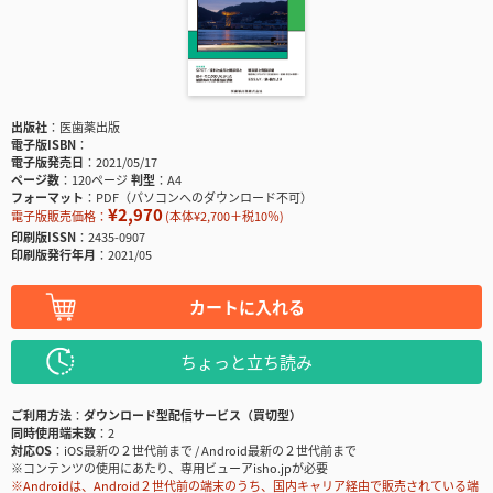
出版社
医歯薬出版
電子版ISBN
電子版発売日
2021/05/17
ページ数
120ページ
判型
A4
フォーマット
PDF（パソコンへのダウンロード不可）
¥2,970
電子版販売価格：
(本体¥2,700＋税10％)
印刷版ISSN
2435-0907
印刷版発行年月
2021/05
カートに入れる
ちょっと立ち読み
ご利用方法
ダウンロード型配信サービス（買切型）
同時使用端末数
2
対応OS
iOS最新の２世代前まで / Android最新の２世代前まで
※コンテンツの使用にあたり、専用ビューアisho.jpが必要
※Androidは、Android２世代前の端末のうち、国内キャリア経由で販売されている端