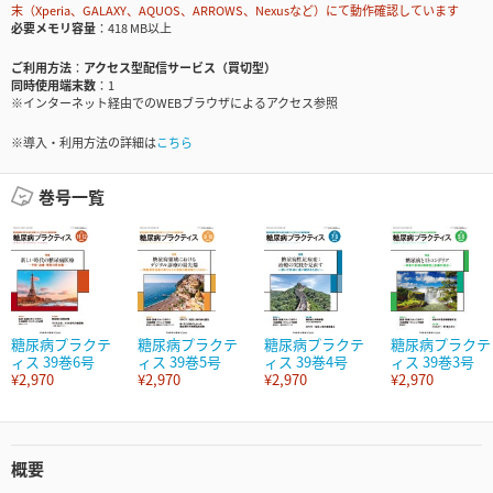
末（Xperia、GALAXY、AQUOS、ARROWS、Nexusなど）にて動作確認しています
必要メモリ容量
418 MB以上
ご利用方法
アクセス型配信サービス（買切型）
同時使用端末数
1
※インターネット経由でのWEBブラウザによるアクセス参照
※導入・利用方法の詳細は
こちら
巻号一覧
糖尿病プラクテ
糖尿病プラクテ
糖尿病プラクテ
糖尿病プラクテ
ィス 39巻6号
ィス 39巻5号
ィス 39巻4号
ィス 39巻3号
¥2,970
¥2,970
¥2,970
¥2,970
概要