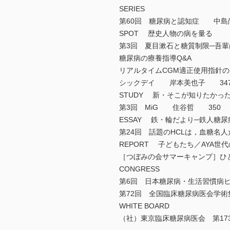
SERIES
第60回 糖尿病と認知症 中
SPOT 歴史人物の病を量る
第3回 夏目漱石と糖質制限─吾
糖尿病の療養指導Q&A
リアルタイムCGM適正使用指
シックデイ 岸本美也子 3
STUDY 新・そこが知りたかっ
第3回 MiG 住谷哲 350
ESSAY 鉄・輪だより─鉄人糖
第24回 話題のHCLは，血糖
REPORT 子どもたち／AYA
［つぼみの会サマーキャンプ］
CONGRESS
第6回 日本糖尿病・生活習慣
第72回 全国臨床糖尿病医会
WHITE BOARD
（社）東京臨床糖尿病医会 第17