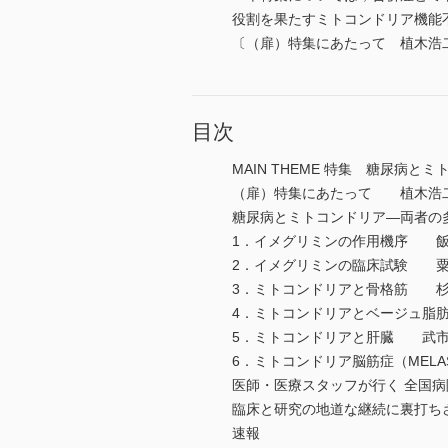
役割を果たすミトコンドリア機能
〔（扉）特集にあたって 植木浩
目次
MAIN THEME 特集 糖尿
（扉）特集にあたって 植木浩二
糖尿病とミトコンドリア―両者
1．イメグリミンの作用機序 飯
2．イメグリミンの臨床試験 粟
3．ミトコンドリアと骨格筋 杉
4．ミトコンドリアとベージュ脂
5．ミトコンドリアと肝臓 武市
6．ミトコンドリア脳筋症（MEL
医師・医療スタッフが行く 全国
臨床と研究の地道な継続に裏打
速報