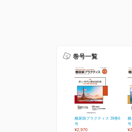
巻号一覧
糖尿病プラクティス 39巻6
糖
号
号
¥2,970
¥2