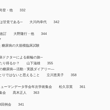
島尚登・他 332
輩は甘党である─ 大川内幸代 342
針の改訂 大野隆行・他 344
47
た 糖尿病の大規模臨床試験
尿病ドクターによる銀輪の旅─
名人たり得るか？ 山下滋雄 355
世代の糖尿病―活動・実践ダイアリー―
ひとりではないと思えること 立川恵美子 358
病ヒューマンデータ学会年次学術集会 松久宗英 361
学術集会 髙木正人 363
3回例会 341