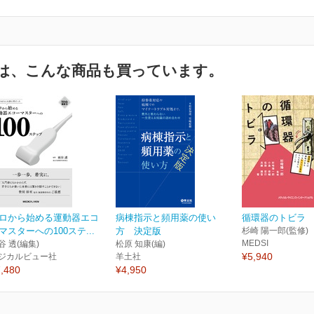
は、こんな商品も買っています。
ロから始める運動器エコ
病棟指示と頻用薬の使い
循環器のトビラ
マスターへの100ステ...
方 決定版
杉崎 陽一郎(監修)
MEDSI
谷 透(編集)
松原 知康(編)
¥5,940
ジカルビュー社
羊土社
,480
¥4,950