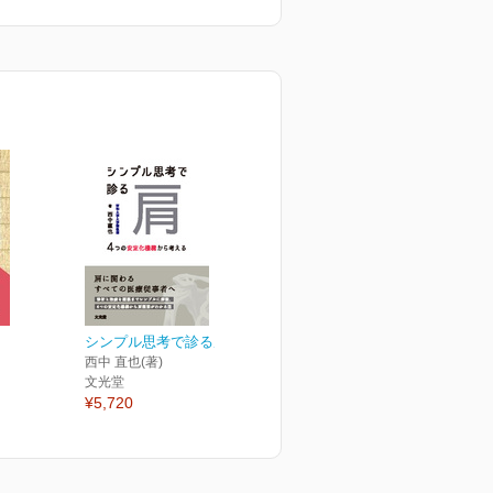
シンプル思考で診る肩
西中 直也(著)
文光堂
¥5,720