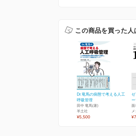
この商品を買った人
Dr.竜馬の病態で考える人工
ゼ
呼吸管理
ー
田中 竜馬(著)
面
羊土社
メ
¥5,500
¥7