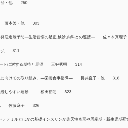
登・他 250
来 藤本啓・他 303
の発症進展予防―生活習慣の是正,検診,内科との連携― 佐々木真理
昌弘 311
ィブラートに対する期待と展望 三好秀明 314
化に向けての取り組み」―栄養食事指導― 長井直子・他 318
―継続しやすい運動― 松田拓朗 323
準化 佐藤麻子 326
リンデテミルとほかの基礎インスリンが先天性奇形や周産期・新生児