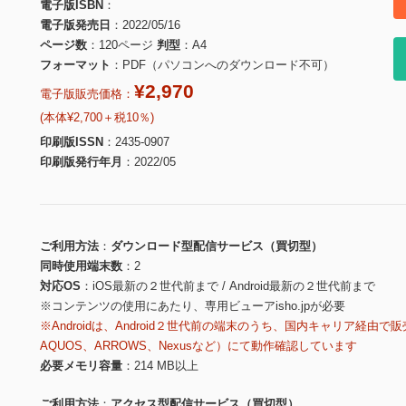
電子版ISBN
電子版発売日
2022/05/16
ページ数
120ページ
判型
A4
フォーマット
PDF（パソコンへのダウンロード不可）
¥2,970
電子版販売価格：
(本体¥2,700＋税10％)
印刷版ISSN
2435-0907
印刷版発行年月
2022/05
ご利用方法
ダウンロード型配信サービス（買切型）
同時使用端末数
2
対応OS
iOS最新の２世代前まで / Android最新の２世代前まで
※コンテンツの使用にあたり、専用ビューアisho.jpが必要
※Androidは、Android２世代前の端末のうち、国内キャリア経由で販
AQUOS、ARROWS、Nexusなど）にて動作確認しています
必要メモリ容量
214 MB以上
ご利用方法
アクセス型配信サービス（買切型）