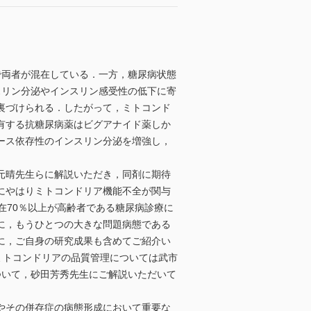
両者が混在している．一方，糖尿病状態
スリン分泌やインスリン感受性の低下に寄
裏づけられる．したがって，ミトコンド
有する抗糖尿病薬はビグアナイド薬しか
ース依存性のインスリン分泌を増強し，
元晴先生らに解説いただき，同剤に期待
にやはりミトコンドリア機能不全が関与
在70％以上が高齢者である糖尿病診療に
に，もうひとつの大きな問題病態である
に，ご自身の研究成果も含めてご紹介い
ミトコンドリアの品質管理については武市
ついて，砂田芳秀先生にご解説いただいて
やその併存症の病態形成において重要な