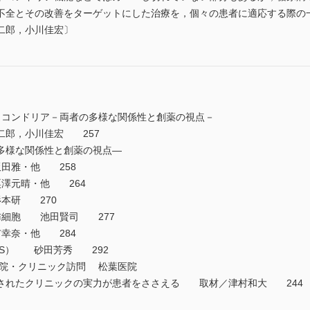
不全とその改善をターゲットにした治療を，個々の患者に適応する際の
二郎，小川佳宏〕
病とミトコンドリア－両者の多様な関係性と創薬の視点－
郎，小川佳宏 257
の多様な関係性と創薬の視点―
田雅・他 258
澤元晴・他 264
本研 270
肪細胞 池田賢司 277
幸奈・他 284
AS） 砂田芳秀 292
病院・クリニック訪問 松葉医院
ちされたクリニックの実力が患者をささえる 取材／津村和大 24