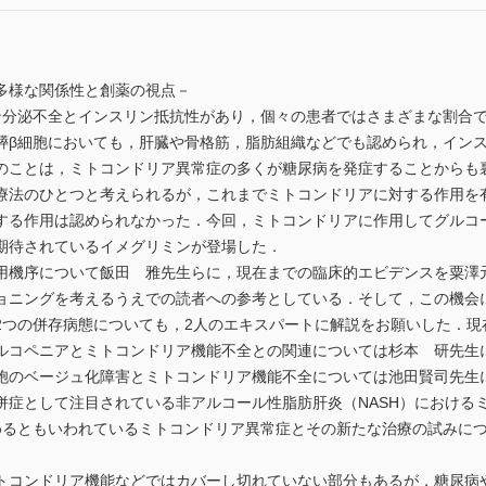
多様な関係性と創薬の視点－
分泌不全とインスリン抵抗性があり，個々の患者ではさまざまな割合で
膵β細胞においても，肝臓や骨格筋，脂肪組織などでも認められ，イン
のことは，ミトコンドリア異常症の多くが糖尿病を発症することからも
療法のひとつと考えられるが，これまでミトコンドリアに対する作用を
する作用は認められなかった．今回，ミトコンドリアに作用してグルコ
期待されているイメグリミンが登場した．
機序について飯田 雅先生らに，現在までの臨床的エビデンスを粟澤
ョニングを考えるうえでの読者への参考としている．そして，この機会
2つの併存病態についても，2人のエキスパートに解説をお願いした．現
ルコペニアとミトコンドリア機能不全との関連については杉本 研先生
胞のベージュ化障害とミトコンドリア機能不全については池田賢司先生
併症として注目されている非アルコール性脂肪肝炎（NASH）における
めるともいわれているミトコンドリア異常症とその新たな治療の試みに
コンドリア機能などではカバーし切れていない部分もあるが，糖尿病