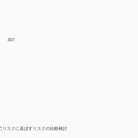
子 307
期死亡リスクに及ぼすリスクの比較検討