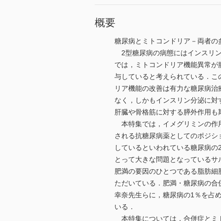
概要
糖尿病とミトコンドリア－両者の
2型糖尿病の病態にはインスリン
では，ミトコンドリア機能異常が
与していると考えられている．こ
リア機能の改善は有力な糖尿病治
なく，しかもインスリン分泌に対
肝臓や骨格筋に対する膵外作用も
本特集では，イメグリミンの作用
される抗糖尿病薬としてのポジシ
しているといわれている糖尿病の
とって大きな問題となっているサ
肥満の要因のひとつである脂肪細
ただいている．肥満・糖尿病の合
幸奈先生らに，糖尿病の1％を占
いる．
本特集については，合併症とミト