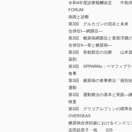
令和4年度診療報酬改定 中島尚
FORUM
病因と診断
第3回 グルカゴンの現在と未
合併症I―網膜症―
第3回 糖尿病網膜症と黄斑浮腫
合併症II―骨と糖尿病―
第3回 骨粗鬆症の治療 山本
薬剤
第3回 SPPARMα：ペマフ
食事
第3回 糖尿病の食事療法「個別
運動
第3回 運動療法の基本と実践
検査
第3回 グリコアルブミンの標
OVERSEAS
糖尿病合併妊娠におけるインス
吉田絵里子・他 329