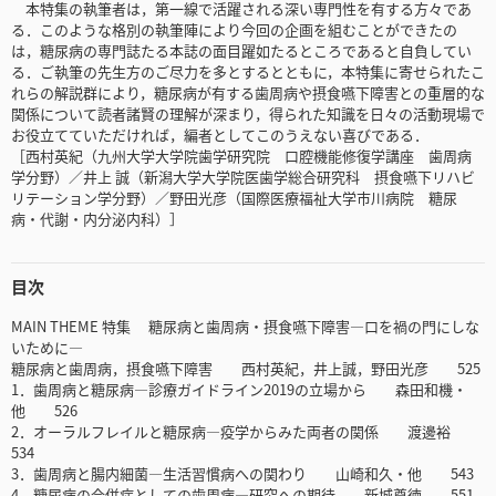
本特集の執筆者は，第一線で活躍される深い専門性を有する方々であ
る．このような格別の執筆陣により今回の企画を組むことができたの
は，糖尿病の専門誌たる本誌の面目躍如たるところであると自負してい
る．ご執筆の先生方のご尽力を多とするとともに，本特集に寄せられたこ
れらの解説群により，糖尿病が有する歯周病や摂食嚥下障害との重層的な
関係について読者諸賢の理解が深まり，得られた知識を日々の活動現場で
お役立てていただければ，編者としてこのうえない喜びである．
［西村英紀（九州大学大学院歯学研究院 口腔機能修復学講座 歯周病
学分野）／井上 誠（新潟大学大学院医歯学総合研究科 摂食嚥下リハビ
リテーション学分野）／野田光彦（国際医療福祉大学市川病院 糖尿
病・代謝・内分泌内科）］
目次
MAIN THEME 特集 糖尿病と歯周病・摂食嚥下障害―口を禍の門にしな
いために―
糖尿病と歯周病，摂食嚥下障害 西村英紀，井上誠，野田光彦 525
1．歯周病と糖尿病―診療ガイドライン2019の立場から 森田和機・
他 526
2．オーラルフレイルと糖尿病―疫学からみた両者の関係 渡邊裕
534
3．歯周病と腸内細菌―生活習慣病への関わり 山崎和久・他 543
4．糖尿病の合併症としての歯周病―研究への期待 新城尊徳 551