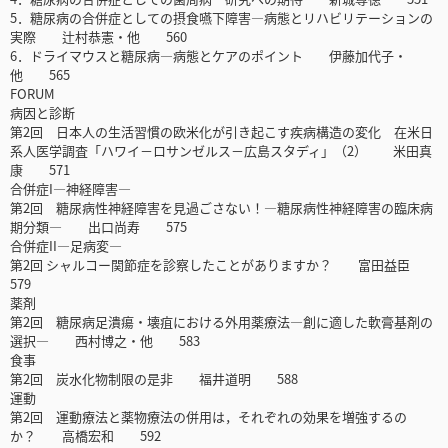
5．糖尿病の合併症としての摂食嚥下障害―病態とリハビリテーションの
実際 辻村恭憲・他 560
6．ドライマウスと糖尿病―病態とケアのポイント 伊藤加代子・
他 565
FORUM
病因と診断
第2回 日本人の生活習慣の欧米化が引き起こす疾病構造の変化 在米日
系人医学調査「ハワイ－ロサンゼルス－広島スタディ」（2） 米田真
康 571
合併症I―神経障害―
第2回 糖尿病性神経障害を見過ごさない！―糖尿病性神経障害の臨床病
期分類― 出口尚寿 575
合併症II―足病変―
第2回 シャルコー関節症を診察したことがありますか？ 富田益臣
579
薬剤
第2回 糖尿病足潰瘍・壊疽における外用薬療法―創に適した軟膏基剤の
選択― 西村博之・他 583
食事
第2回 炭水化物制限の是非 福井道明 588
運動
第2回 運動療法と薬物療法の併用は，それぞれの効果を増強するの
か？ 高橋宏和 592