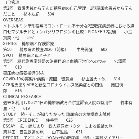
自己管理
第2回 看護実践から学んだ糖尿病の自己管理 1型糖尿病患者から学ん
だこと 杉本友紀 594
OVERSEAS
メトホルミン単剤投与でコントロール不十分な2型糖尿病患者における経
口セマグルチドとエンパグリフロジンの比較：PIONEER 2試験 小玉
賢美・他 597
SERIES 糖尿病と保険診療
第50回 糖尿病の検査2020（前編） 中島尚登 602
SPOT 糖尿病と母と子と
第5回 糖代謝異常妊婦の治療目的と血糖正常化への歩み 穴澤園
子 610
糖尿病の療養指導Q&A
COVID-19の実態や病態・原因，留意点 杉山雄大・他 614
ACE阻害薬やARBと新型コロナウイルス感染症との関係 飯田慎一
郎 616
CLINICAL RESEARCH
週末を利用した3泊4日の糖尿病教育合併症評価入院の有用性 竹本有
里・他 619
STUDY 続・そこが知りたかった 糖尿病の大規模臨床試験
第5回 CREDENCE 住谷哲 626
ESSAY 鉄・輪だより―鉄人糖尿病ドクターによる銀輪の旅―
第14回 西武鉄道の旅 山下滋雄 631
REPORT 子どもたち／AYA世代の糖尿病―活動・実践ダイアリー―