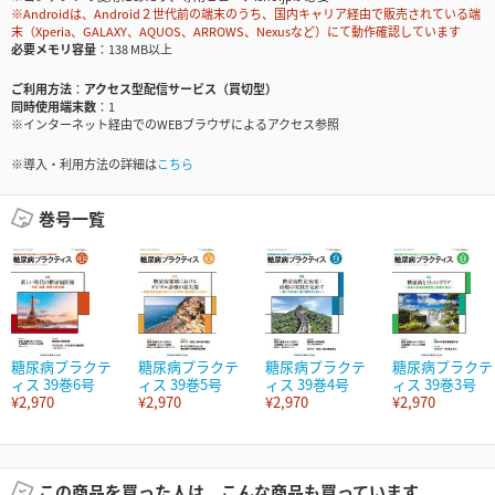
※Androidは、Android２世代前の端末のうち、国内キャリア経由で販売されている端
末（Xperia、GALAXY、AQUOS、ARROWS、Nexusなど）にて動作確認しています
必要メモリ容量
138 MB以上
ご利用方法
アクセス型配信サービス（買切型）
同時使用端末数
1
※インターネット経由でのWEBブラウザによるアクセス参照
※導入・利用方法の詳細は
こちら
巻号一覧
糖尿病プラクテ
糖尿病プラクテ
糖尿病プラクテ
糖尿病プラクテ
ィス 39巻6号
ィス 39巻5号
ィス 39巻4号
ィス 39巻3号
¥2,970
¥2,970
¥2,970
¥2,970
この商品を買った人は、こんな商品も買っています。