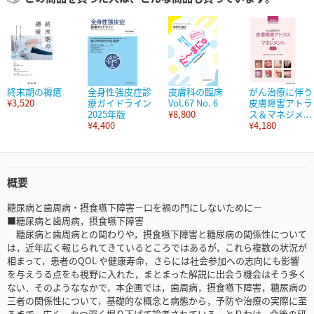
終末期の褥瘡
全身性強皮症診
皮膚科の臨床
がん治療に伴う
¥3,520
療ガイドライン
Vol.67 No. 6
皮膚障害アトラ
2025年版
¥8,800
ス＆マネジメ...
¥4,400
¥4,180
概要
糖尿病と歯周病・摂食嚥下障害－口を禍の門にしないために－
■糖尿病と歯周病，摂食嚥下障害
糖尿病と歯周病との関わりや，摂食嚥下障害と糖尿病の関係性について
は，近年広く報じられてきているところではあるが，これら複数の状況が
相まって，患者のQOL や健康寿命，さらには社会参加への志向にも影響
を与えうる点をも視野に入れた，まとまった解説に出会う機会はそう多く
ない．そのようななかで，本企画では，歯周病，摂食嚥下障害，糖尿病の
三者の関係性について，基礎的な概念と病態から，予防や治療の実際に至
るまで，広く，かつ深く掘り下げて論考されている．とりわけ，今後の研