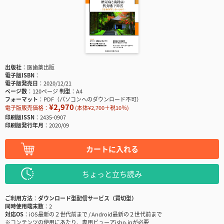
出版社
医歯薬出版
電子版ISBN
電子版発売日
2020/12/21
ページ数
120ページ
判型
A4
フォーマット
PDF（パソコンへのダウンロード不可）
¥2,970
電子版販売価格：
(本体¥2,700＋税10％)
印刷版ISSN
2435-0907
印刷版発行年月
2020/09
カートに入れる
ちょっと立ち読み
ご利用方法
ダウンロード型配信サービス（買切型）
同時使用端末数
2
対応OS
iOS最新の２世代前まで / Android最新の２世代前まで
※コンテンツの使用にあたり、専用ビューアisho.jpが必要