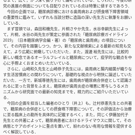
究の進展の側面についても目配りされている点は特筆に値するであろう．
今回の企画では，糖尿病診療における歯周病および摂食嚥下障害領域
の重要性に鑑みて，いずれも当該分野に造詣の深い先生方に執筆をお願い
している．
まず冒頭では，森田和機先生，片桐さやか先生，水谷幸嗣先生によっ
て，片桐，水谷の両先生が策定に参画された「糖尿病診療ガイドライン
2019」（日本糖尿病学会編・著）の「糖尿病と歯周病」の項目につい
て，その内容を踏襲しつつ，かつ，新たな文献検索による最新の知見も交
えて，より広範に俯瞰していただいた．また，渡邊 裕先生には，比較的
新しい概念であるオーラルフレイルと糖尿病について，疫学的な観点を中
心に手際よくおまとめいただいている．
さらに，山崎和久先生と山崎恭子先生には，歯周病と腸内細菌が織りな
す生活習慣病との関わりについて，基礎的な視点から明快に論述していた
だいた．一方で，新城尊徳先生には，歯周病が糖尿病合併症として認識さ
れるに至った背景をふまえ，糖尿病が歯周炎症の増悪に寄与しうるメカ
ニズムから研究面での最新の知見までを，精力的にご紹介いただいてい
る．
今回の企画を担当した編者のひとり（井上）も，辻村恭憲先生との共著
で，糖尿病の合併症としての摂食嚥下障害について，その評価法から治療
に至る臨床上の勘所を具体的に記載するべく，また，同じく伊藤加代子
先生との共著によって，糖尿病患者におけるドライマウスに関して，その
病態とケアのポイントに重点を置いて，紛れのない有用な情報を提供する
べく解説している．