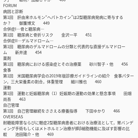
FORUM
病因と診断
第1回 肝由来ホルモン“ヘパトカイン”は2型糖尿病発病に寄与する
か？ 御簾博文 449
合併症I―骨と糖尿病―
第1回 糖尿病と骨折リスク 金沢一平 451
合併症II―デルマドローム―
第1回 糖尿病のデルマドロームの分類と代表的な直接デルマドロー
ム 新井達 454
薬剤
第1回 糖尿病における感染症とその治療薬 砂川智子・他 456
食事
第1回 米国糖尿病学会の2019年版診療ガイドラインの紹介 食事パター
ン，三大栄養素の割合，体重管理 細川雅也 460
運動
第1回 運動と妊娠糖尿病（1）妊娠期の運動の効果と懸念事項 田畑
尚吾 463
自己管理
第1回 自己管理継続をささえる療養指導 下田ゆかり 466
OVERSEAS
耐糖能障害ならびに軽症2型糖尿病患者における治療法として，胃バンデ
ィング手術もしくはメトホルミン治療が膵β細胞機能に及ぼす影響の比
較 池田陽介・他 469