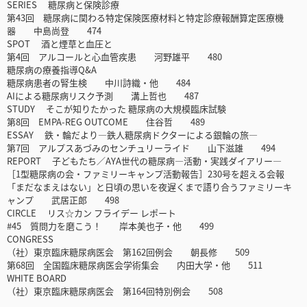
SERIES 糖尿病と保険診療
第43回 糖尿病に関わる特定保険医療材料と特定診療報酬算定医療機
器 中島尚登 474
SPOT 酒と煙草と血圧と
第4回 アルコールと心血管疾患 河野雄平 480
糖尿病の療養指導Q&A
糖尿病患者の腎生検 中川詩織・他 484
AIによる糖尿病リスク予測 溝上哲也 487
STUDY そこが知りたかった 糖尿病の大規模臨床試験
第8回 EMPA-REG OUTCOME 住谷哲 489
ESSAY 鉄・輪だより―鉄人糖尿病ドクターによる銀輪の旅―
第7回 アルプスあづみのセンチュリーライド 山下滋雄 494
REPORT 子どもたち／AYA世代の糖尿病―活動・実践ダイアリー―
［1型糖尿病の会・ファミリーキャンプ活動報告］230号を超える会報
「まだなまえはない」と日頃の思いを夜遅くまで語り合うファミリーキ
ャンプ 武居正郎 498
CIRCLE リス☆カン フライデー レポート
#45 質問力を磨こう！ 岸本美也子・他 499
CONGRESS
（社）東京臨床糖尿病医会 第162回例会 朝長修 509
第68回 全国臨床糖尿病医会学術集会 内田大学・他 511
WHITE BOARD
（社）東京臨床糖尿病医会 第164回特別例会 508