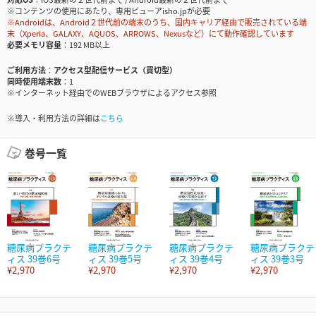
※コンテンツの使用にあたり、専用ビューアisho.jpが必要
※Androidは、Android２世代前の端末のうち、国内キャリア経由で販売されている端
末（Xperia、GALAXY、AQUOS、ARROWS、Nexusなど）にて動作確認しています
必要メモリ容量
192 MB以上
ご利用方法
アクセス型配信サービス（買切型）
同時使用端末数
1
※インターネット経由でのWEBブラウザによるアクセス参照
※導入・利用方法の詳細は
こちら
巻号一覧
糖尿病プラクテ
糖尿病プラクテ
糖尿病プラクテ
糖尿病プラクテ
ィス 39巻6号
ィス 39巻5号
ィス 39巻4号
ィス 39巻3号
¥2,970
¥2,970
¥2,970
¥2,970