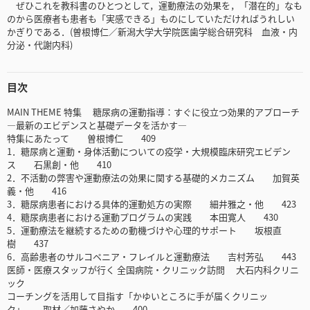
ぜひこれを教科書のひとつとして，運動療法の効果を，「潜在的」なも
のから医療者も患者も「実感できる」ものにしていただければうれしい
かぎりである．(曽根博仁／新潟大学大学院医歯学総合研究科 血液・内
分泌・代謝内科)
目次
MAIN THEME 特集 糖尿病の運動指導：すぐに役立つ効果的アプローチ
―最新のエビデンスと基礎データを活かす―
特集にあたって 曽根博仁 409
1．糖尿病と運動・身体活動についての疫学・大規模臨床研究エビデン
ス 石黒創・他 410
2．不活動の弊害や運動療法の効果に関する基礎的メカニズム 加賀英
義・他 416
3．糖尿病患者における具体的運動処方の実際 細井雅之・他 423
4．糖尿病患者における運動プログラムの実践 本田寛人 430
5．運動療法を継続するための動機づけや心理的サポート 坂根直
樹 437
6．高齢患者のサルコペニア・フレイルと運動療法 吉村芳弘 443
医師・医療スタッフが行く 全国病院・クリニック訪問 大石内科クリニ
ック
コーチングを活用して目指す「かゆいところに手が届くクリニッ
ク」 取材／加藤さやか 400