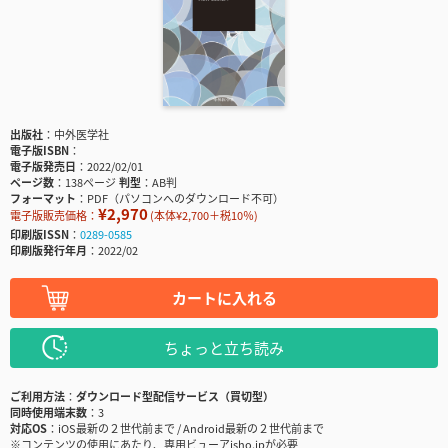
出版社
中外医学社
電子版ISBN
電子版発売日
2022/02/01
ページ数
138ページ
判型
AB判
フォーマット
PDF（パソコンへのダウンロード不可）
¥2,970
電子版販売価格：
(本体¥2,700＋税10％)
印刷版ISSN
0289-0585
印刷版発行年月
2022/02
カートに入れる
ちょっと立ち読み
ご利用方法
ダウンロード型配信サービス（買切型）
同時使用端末数
3
対応OS
iOS最新の２世代前まで / Android最新の２世代前まで
※コンテンツの使用にあたり、専用ビューアisho.jpが必要