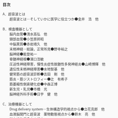
目次
A．超音波とは
超音波とは―そしていかに医学に役立つか●金井 浩 他
B．検査機器として
脳内血管●清水高弘 他
頸部血管●小笠原邦昭
中脳黒質●赤岩靖久 他
末梢神経―総論，正常所見●野寺裕之
脳神経●能登祐一
脊髄神経根●濱口浩敏
圧迫性神経障害，慢性炎症性脱髄性多発神経炎●山崎博輝 他
遺伝性末梢神経障害●水地智基 他
健常筋の超音波診断●吉田 剛 他
筋炎・筋ジストロフィー●辻 有希子
筋萎縮性側索硬化症●中森正博
新生児・乳児●市橋 光
脳神経外科手術●日宇 健 他
C．治療機器として
Drug delivery system―生体構造学的視点から●立花克郎 他
血液脳関門と超音波 薬物動態視点から●鈴木 亮 他