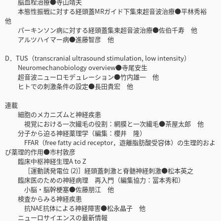
脳血栓治療●寺山靖夫
本態性振戦に対する経頭蓋MRガイド下集束超音波治療●平林秀裕
他
パーキンソン病に対する経頭蓋集束超音波治療●佐伯千寿 他
アルツハイマー病●進藤智彦 他
D．TUS（transcranial ultrasound stimulation, low intensity）
Neuromechanobiology overview●寺尾安生
超音波ニューロモデュレーション●竹内雄一 他
ヒトでの刺激条件の設定●長田貴宏 他
連載
細胞のメカニズムと神経疾患
視覚における一次繊毛の役割：網膜と一次繊毛●茶屋太郎 他
分子から迫る神経薬理学（編集：櫻井 隆）
FFAR（free fatty acid receptor，遊離脂肪酸受容体）の生理的およ
び薬理的作用●市村敦彦
臨床中枢神経生理A to Z
［運動誘発電位 (2)］経頭蓋刺激と脊髄神経刺激●松本英之
臨床医のための神経病理 再入門（編集協力：冨本秀和）
小脳・脳幹梗塞●佐藤朋江 他
検査からみる神経疾患
抗NAE抗体による神経障害●松永晶子 他
ニューロサイエンスの最新情報