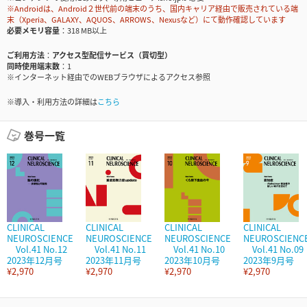
※Androidは、Android２世代前の端末のうち、国内キャリア経由で販売されている端
末（Xperia、GALAXY、AQUOS、ARROWS、Nexusなど）にて動作確認しています
必要メモリ容量
318 MB以上
ご利用方法
アクセス型配信サービス（買切型）
同時使用端末数
1
※インターネット経由でのWEBブラウザによるアクセス参照
※導入・利用方法の詳細は
こちら
巻号一覧
CLINICAL
CLINICAL
CLINICAL
CLINICAL
NEUROSCIENCE
NEUROSCIENCE
NEUROSCIENCE
NEUROSCIENC
Vol.41 No.12
Vol.41 No.11
Vol.41 No.10
Vol.41 No.09
2023年12月号
2023年11月号
2023年10月号
2023年9月号
¥2,970
¥2,970
¥2,970
¥2,970