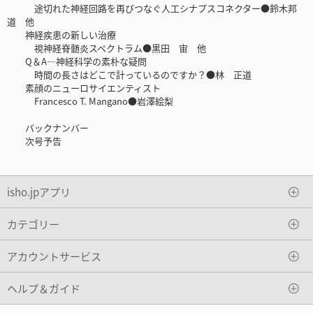
途切れた神経回路を再びつなぐ人工シナプスコネクター●鈴木邦
道 他
神経疾患の新しい治療
視神経脊髄炎スペクトラム●黒田 宙 他
Q＆A―神経科学の素朴な疑問
時間の長さはどこで計っているのですか？●林 正道
素顔のニューロサイエンティスト
Francesco T. Mangano●岩澤絵梨
バックナンバー
次号予告
isho.jpアプリ
カテゴリー
アカウントサービス
ヘルプ＆ガイド