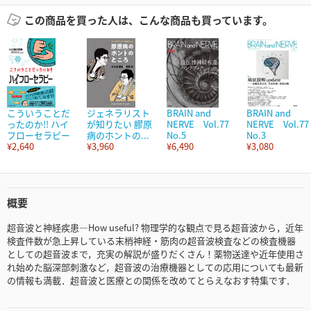
この商品を買った人は、こんな商品も買っています。
こういうことだ
ジェネラリスト
BRAIN and
BRAIN and
ったのか!! ハイ
が知りたい 膠原
NERVE Vol.77
NERVE Vol.77
フローセラピー
病のホントの...
No.5
No.3
¥2,640
¥3,960
¥6,490
¥3,080
概要
超音波と神経疾患―How useful? 物理学的な観点で見る超音波から，近年
検査件数が急上昇している末梢神経・筋肉の超音波検査などの検査機器
としての超音波まで，充実の解説が盛りだくさん！薬物送達や近年使用さ
れ始めた脳深部刺激など，超音波の治療機器としての応用についても最新
の情報も満載．超音波と医療との関係を改めてとらえなおす特集です．