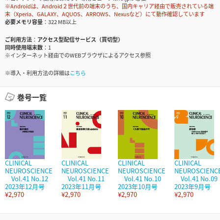
※Androidは、Android２世代前の端末のうち、国内キャリア経由で販売されている端
末（Xperia、GALAXY、AQUOS、ARROWS、Nexusなど）にて動作確認しています
必要メモリ容量
322 MB以上
ご利用方法
アクセス型配信サービス（買切型）
同時使用端末数
1
※インターネット経由でのWEBブラウザによるアクセス参照
※導入・利用方法の詳細は
こちら
巻号一覧
CLINICAL
CLINICAL
CLINICAL
CLINICAL
NEUROSCIENCE
NEUROSCIENCE
NEUROSCIENCE
NEUROSCIENC
Vol.41 No.12
Vol.41 No.11
Vol.41 No.10
Vol.41 No.09
2023年12月号
2023年11月号
2023年10月号
2023年9月号
¥2,970
¥2,970
¥2,970
¥2,970