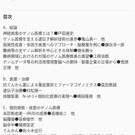
目次
A．総論
神経疾患のゲノム医療とは？●戸田達史
ゲノム医療を支える遺伝子解析技術の進歩●亀山真一 他
孤発性疾患・多因子疾患へのアプローチ―脳梗塞を例に●鎌谷洋一郎
難病等の全ゲノム解析を中心とする体制●徳永勝士
難病領域におけるわが国のゲノム医療推進の展望●江崎治朗
ゲノムデータ等の利活用環境整備への期待―製薬企業の立場から●鬼頭
正博 他
B．創薬・治療
抗てんかん薬による重症薬疹とファーマコゲノミクス●莚田泰誠
遺伝子治療●村松慎一
核酸医薬 N-of-1＋個別化医療の実現へ●横田隆徳 他
C．個別病態・疾患のゲノム医療
未診断疾患―IRUDの成果●髙橋祐二 他
脳腫瘍●高柳俊作 他
脳卒中●猪原匡史
てんかん●佐々木征行