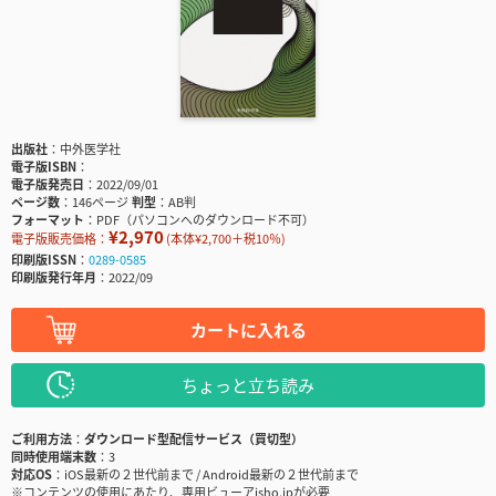
出版社
中外医学社
電子版ISBN
電子版発売日
2022/09/01
ページ数
146ページ
判型
AB判
フォーマット
PDF（パソコンへのダウンロード不可）
¥2,970
電子版販売価格：
(本体¥2,700＋税10％)
印刷版ISSN
0289-0585
印刷版発行年月
2022/09
カートに入れる
ちょっと立ち読み
ご利用方法
ダウンロード型配信サービス（買切型）
同時使用端末数
3
対応OS
iOS最新の２世代前まで / Android最新の２世代前まで
※コンテンツの使用にあたり、専用ビューアisho.jpが必要