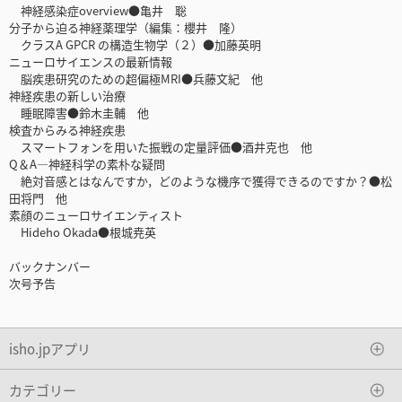
神経感染症overview●亀井 聡
分子から迫る神経薬理学（編集：櫻井 隆）
クラスA GPCR の構造生物学（２）●加藤英明
ニューロサイエンスの最新情報
脳疾患研究のための超偏極MRI●兵藤文紀 他
神経疾患の新しい治療
睡眠障害●鈴木圭輔 他
検査からみる神経疾患
スマートフォンを用いた振戦の定量評価●酒井克也 他
Q＆A―神経科学の素朴な疑問
絶対音感とはなんですか，どのような機序で獲得できるのですか？●松
田将門 他
素顔のニューロサイエンティスト
Hideho Okada●根城尭英
バックナンバー
次号予告
isho.jpアプリ
カテゴリー