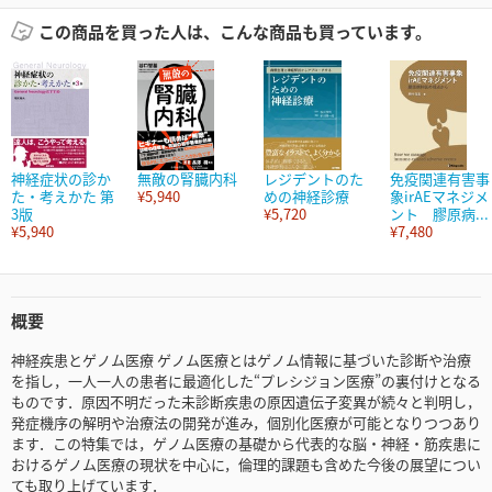
この商品を買った人は、こんな商品も買っています。
神経症状の診か
無敵の腎臓内科
レジデントのた
免疫関連有害事
た・考えかた 第
¥5,940
めの神経診療
象irAEマネジメ
3版
¥5,720
ント 膠原病...
¥5,940
¥7,480
概要
神経疾患とゲノム医療 ゲノム医療とはゲノム情報に基づいた診断や治療
を指し，一人一人の患者に最適化した“プレシジョン医療”の裏付けとなる
ものです．原因不明だった未診断疾患の原因遺伝子変異が続々と判明し，
発症機序の解明や治療法の開発が進み，個別化医療が可能となりつつあり
ます．この特集では，ゲノム医療の基礎から代表的な脳・神経・筋疾患に
おけるゲノム医療の現状を中心に，倫理的課題も含めた今後の展望につい
ても取り上げています．