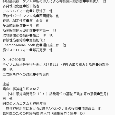
神経感染症―ゲノム解析の導入による神経感染症診療●中嶋秀人 他
多発性硬化症●松下拓也
アルツハイマー病●井原涼子 他
家族性パーキンソン病●西岡健弥 他
脊髄小脳変性症●濱 由香 他
多系統萎縮症●三井 純
筋萎縮性側索硬化症●中村亮一 他
球脊髄性筋萎縮症●橋詰 淳 他
脊髄性筋萎縮症●齋藤加代子
Charcot-Marie-Tooth 病●樋口雄二郎 他
筋ジストロフィー●邦武克彦 他
D．社会的側面
全ゲノム解析等実行計画におけるELSI・PPI の取り組みと課題●渡部沙
織 他
二次的所見への対応●小杉眞司
連載
臨床中枢神経生理 A to Z
［体性感覚誘発電位（１）］誘発電位の基礎 平均加算の意義●望月仁
志 他
細胞のメカニズムと神経疾患
成体神経新生におけるp38 MAPKシグナルの役割●加瀬義高 他
臨床医のための神経病理 再入門（編集協力：亀井 聡）