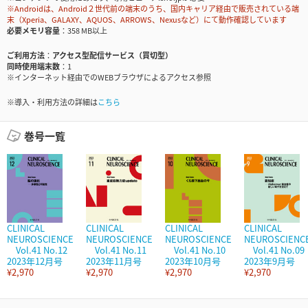
※Androidは、Android２世代前の端末のうち、国内キャリア経由で販売されている端
末（Xperia、GALAXY、AQUOS、ARROWS、Nexusなど）にて動作確認しています
必要メモリ容量
358 MB以上
ご利用方法
アクセス型配信サービス（買切型）
同時使用端末数
1
※インターネット経由でのWEBブラウザによるアクセス参照
※導入・利用方法の詳細は
こちら
巻号一覧
CLINICAL
CLINICAL
CLINICAL
CLINICAL
NEUROSCIENCE
NEUROSCIENCE
NEUROSCIENCE
NEUROSCIENC
Vol.41 No.12
Vol.41 No.11
Vol.41 No.10
Vol.41 No.09
2023年12月号
2023年11月号
2023年10月号
2023年9月号
¥2,970
¥2,970
¥2,970
¥2,970