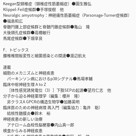
Keegan型頸椎症（頸椎症性筋萎縮症）●園生雅弘
Klippel-Feil症候群●手塚俊樹 他
Neuralgic amyotrophy：神経痛性筋萎縮症（Parsonage-Turner症候群）
●福島和広
脊髄円錐上部症候群と脊髄円錐症候群●亀山 隆
大後頭孔症候群●高橋敏行
馬尾症候群●下畑享良
F．トピックス
腰椎椎間板変性と細菌感染との関連●渡辺航太
連載
細胞のメカニズムと神経疾患
パーキンソン病におけるp38シグナル●馬場孝輔
臨床中枢神経生理 A to Z
［体性感覚誘発電位（3）］下肢SEPの起源●望月仁志 他
分子から迫る神経薬理学（編集：櫻井 隆）
非クラスA GPCRの構造生物学●加藤英明
臨床医のための神経病理 再入門（編集協力：亀井 聡）
結核性髄膜炎●鈴木 裕
神経疾患の新しい治療
アテローム血栓性脳梗塞●内山真一郎
検査からみる神経疾患