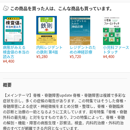
この商品を買った人は、こんな商品も買っています。
病態がみえる
内科レジデント
レジデントのた
小児科ファース
検査値の本当の
の鉄則 第4版
めの神経診療
トタッチ
読み方
¥5,280
¥5,720
¥4,400
¥4,400
概要
【メインテーマ】脊椎・脊髄障害update 脊椎・脊髄障害は複雑で多彩な
症状を示し，多くの症候の報告があります．この特集ではそうした脊椎・
脊髄障害による症状・神経徴候をまとめ分類・整理し，脊椎・脊髄臨床
の診断と治療の一助となるように工夫しています．前号特集「脊椎・脊髄
外科の最先端」と対をなすものであり，2つの特集によって，脊椎・脊髄
の解剖・機能・障害の病態生理・診察法，検査，内科的治療・外科的治
療のすべてが網羅できる内容となっています．