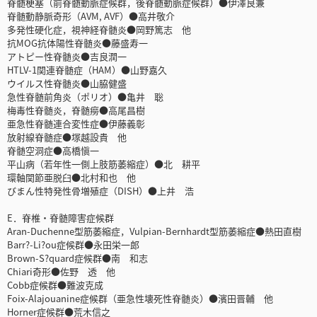
脊髄梗塞（前脊髄動脈症候群，後脊髄動脈症候群）●伊澤良兼
脊髄動静脈奇形（AVM, AVF）●高井敬介
多発性硬化症，視神経脊髄炎●岡野篤志 他
抗MOG抗体陽性脊髄炎●藤盛寿一
アトピー性脊髄炎●吉良潤一
HTLV-1関連脊髄症（HAM）●山野嘉久
ウイルス性脊髄炎●山脇健盛
急性脊髄前角炎（ポリオ）●亀井 聡
梅毒性脊髄炎，脊髄癆●高尾昌樹
亜急性脊髄連合変性症●伊藤義彰
放射線脊髄症●塚越設貴 他
脊髄空洞症●高橋愼一
平山病（若年性一側上肢筋萎縮症）●北 耕平
環軸関節亜脱臼●北村和也 他
びまん性特発性骨増殖症（DISH）●上井 浩
E．脊椎・脊髄障害症候群
Aran-Duchenne型筋萎縮症，Vulpian-Bernhardt型筋萎縮症●熱田直樹
Barr?-Li?ou症候群●永田栄一郎
Brown-S?quard症候群●南 和志
Chiari奇形●佐野 透 他
Cobb症候群●難波克成
Foix-Alajouanine症候群（亜急性壊死性脊髄炎）●濱田晋輔 他
Horner症候群●荒木信之