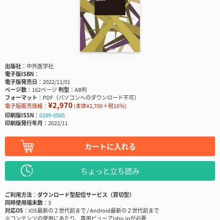
出版社
中外医学社
電子版ISBN
電子版発売日
2022/11/01
ページ数
162ページ
判型
AB判
フォーマット
PDF（パソコンへのダウンロード不可）
¥2,970
電子版販売価格：
(本体¥2,700＋税10％)
印刷版ISSN
0289-0585
印刷版発行年月
2022/11
カートに入れる
ちょっと立ち読み
ご利用方法
ダウンロード型配信サービス（買切型）
同時使用端末数
3
対応OS
iOS最新の２世代前まで / Android最新の２世代前まで
※コンテンツの使用にあたり、専用ビューアisho.jpが必要