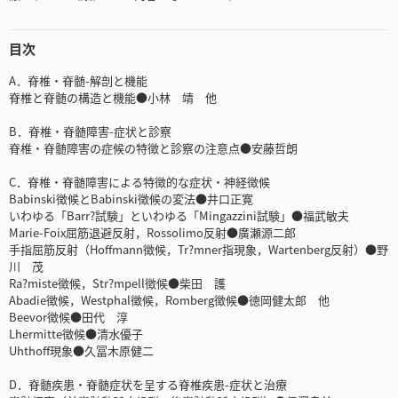
目次
A．脊椎・脊髄-解剖と機能
脊椎と脊髄の構造と機能●小林 靖 他
B．脊椎・脊髄障害-症状と診察
脊椎・脊髄障害の症候の特徴と診察の注意点●安藤哲朗
C．脊椎・脊髄障害による特徴的な症状・神経徴候
Babinski徴候とBabinski徴候の変法●井口正寛
いわゆる「Barr?試験」といわゆる「Mingazzini試験」●福武敏夫
Marie-Foix屈筋退避反射，Rossolimo反射●廣瀬源二郎
手指屈筋反射（Hoffmann徴候，Tr?mner指現象，Wartenberg反射）●野
川 茂
Ra?miste徴候，Str?mpell徴候●柴田 護
Abadie徴候，Westphal徴候，Romberg徴候●徳岡健太郎 他
Beevor徴候●田代 淳
Lhermitte徴候●清水優子
Uhthoff現象●久冨木原健二
D．脊髄疾患・脊髄症状を呈する脊椎疾患-症状と治療