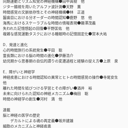
同期運動とリズム知覚の神経機構●田中真樹 他
ジター錯視を用いたアルファ波計測●天野 薫
時間感覚の文脈依存性とその神経機構●林 正道
齧歯目における分オーダーの時間認知●鹿野 悠 他
海馬におけるスケーラブルな時間の情報表現●藤澤茂義
失われた記憶想起の回復●平野匡佑 他
複雑な感覚運動タスクにおける睡眠時の記憶固定化●宮本大祐
D．発達と進化
心的時間旅行の系統発生●平田 聡
霊長類における脳の時間の進化●伊藤浩介
幼児期から思春期の自伝的語りの変遷過程と経験の捉え方●上原 泉
E．障がいと神経学
神経疾患における時間認知の異常とヒトの時間感覚の操作●寺尾安生
他
離れた時間を結びつける学習とその障がい●酒井 裕
未来に向けられた認知の神経メカニズム●梅田 聡
時間の神経学の創生●河村 満 他
連載
脳と神経の医学の歴史
デカルトによる魂の再定義●坂井建雄
細胞のメカニズムと神経疾患