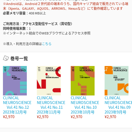
※Androidは、Android２世代前の端末のうち、国内キャリア経由で販売されている端
末（Xperia、GALAXY、AQUOS、ARROWS、Nexusなど）にて動作確認しています
必要メモリ容量
408 MB以上
ご利用方法
アクセス型配信サービス（買切型）
同時使用端末数
1
※インターネット経由でのWEBブラウザによるアクセス参照
※導入・利用方法の詳細は
こちら
巻号一覧
CLINICAL
CLINICAL
CLINICAL
CLINICAL
NEUROSCIENCE
NEUROSCIENCE
NEUROSCIENCE
NEUROSCIENC
Vol.41 No.12
Vol.41 No.11
Vol.41 No.10
Vol.41 No.09
2023年12月号
2023年11月号
2023年10月号
2023年9月号
¥2,970
¥2,970
¥2,970
¥2,970