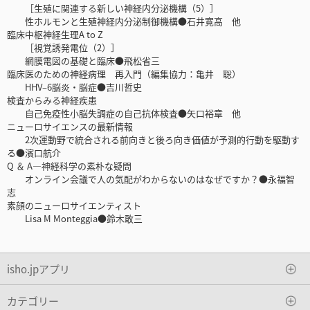
［生殖に関連する新しい神経内分泌機構（5）］
性ホルモンと生殖神経内分泌制御機構●石井寛高 他
臨床中枢神経生理A to Z
［視覚誘発電位（2）］
網膜電図の基礎と臨床●飛松省三
臨床医のための神経病理 再入門（編集協力：亀井 聡）
HHV–6脳炎・脳症●吉川哲史
検査からみる神経疾患
自己免疫性小脳失調症の自己抗体検査●矢口裕章 他
ニューロサイエンスの最新情報
2次運動野で統合される前向きと後ろ向き価値が予測的行動を駆動す
る●濱口航介
Q ＆ A―神経科学の素朴な疑問
オンライン会議で人の気配がわからないのはなぜですか？●永福智
志
素顔のニューロサイエンティスト
Lisa M Monteggia●鈴木敢三
isho.jpアプリ
カテゴリー