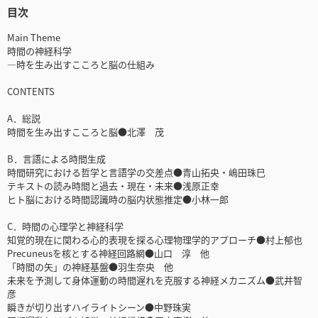
目次
Main Theme
時間の神経科学
―時を生み出すこころと脳の仕組み
CONTENTS
A．総説
時間を生み出すこころと脳●北澤 茂
B．言語による時間生成
時間研究における哲学と言語学の交差点●青山拓央・嶋田珠巳
テキストの読み時間と過去・現在・未来●浅原正幸
ヒト脳における時間認識時の脳内状態推定●小林一郎
C．時間の心理学と神経科学
知覚的現在に関わる心的表現を探る心理物理学的アプローチ●村上郁也
Precuneusを核とする神経回路網●山口 淳 他
「時間の矢」の神経基盤●羽生奈央 他
未来を予測して身体運動の時間遅れを克服する神経メカニズム●武井智
彦
瞬きが切り出すハイライトシーン●中野珠実