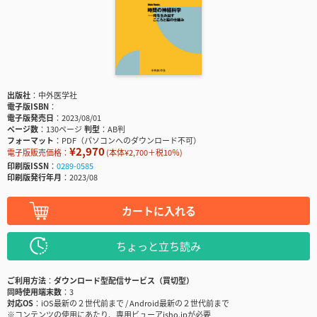
出版社
中外医学社
電子版ISBN
電子版発売日
2023/08/01
ページ数
130ページ
判型
AB判
フォーマット
PDF（パソコンへのダウンロード不可）
¥2,970
電子版販売価格：
(本体¥2,700＋税10％)
印刷版ISSN
0289-0585
印刷版発行年月
2023/08
カートに入れる
ちょっと立ち読み
ご利用方法
ダウンロード型配信サービス（買切型）
同時使用端末数
3
対応OS
iOS最新の２世代前まで / Android最新の２世代前まで
※コンテンツの使用にあたり、専用ビューアisho.jpが必要