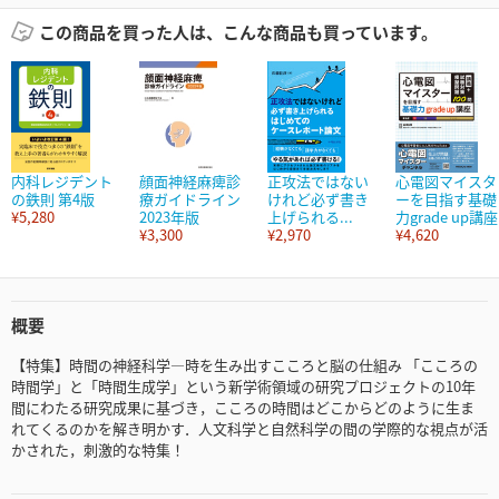
この商品を買った人は、こんな商品も買っています。
内科レジデント
顔面神経麻痺診
正攻法ではない
心電図マイスタ
の鉄則 第4版
療ガイドライン
けれど必ず書き
ーを目指す基礎
¥5,280
2023年版
上げられる...
力grade up講座
¥3,300
¥2,970
¥4,620
概要
【特集】時間の神経科学―時を生み出すこころと脳の仕組み 「こころの
時間学」と「時間生成学」という新学術領域の研究プロジェクトの10年
間にわたる研究成果に基づき，こころの時間はどこからどのように生ま
れてくるのかを解き明かす．人文科学と自然科学の間の学際的な視点が活
かされた，刺激的な特集！