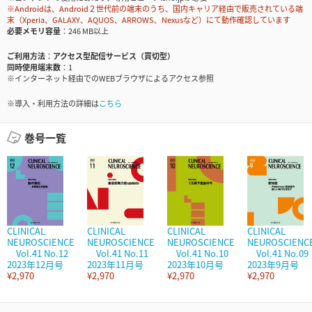
※Androidは、Android２世代前の端末のうち、国内キャリア経由で販売されている端
末（Xperia、GALAXY、AQUOS、ARROWS、Nexusなど）にて動作確認しています
必要メモリ容量
246 MB以上
ご利用方法
アクセス型配信サービス（買切型）
同時使用端末数
1
※インターネット経由でのWEBブラウザによるアクセス参照
※導入・利用方法の詳細は
こちら
巻号一覧
CLINICAL
CLINICAL
CLINICAL
CLINICAL
NEUROSCIENCE
NEUROSCIENCE
NEUROSCIENCE
NEUROSCIENC
Vol.41 No.12
Vol.41 No.11
Vol.41 No.10
Vol.41 No.09
2023年12月号
2023年11月号
2023年10月号
2023年9月号
¥2,970
¥2,970
¥2,970
¥2,970