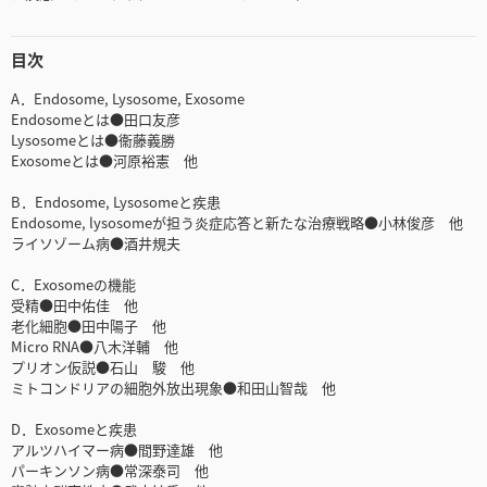
目次
A．Endosome, Lysosome, Exosome
Endosomeとは●田口友彦
Lysosomeとは●衞藤義勝
Exosomeとは●河原裕憲 他
B．Endosome, Lysosomeと疾患
Endosome, lysosomeが担う炎症応答と新たな治療戦略●小林俊彦 他
ライソゾーム病●酒井規夫
C．Exosomeの機能
受精●田中佑佳 他
老化細胞●田中陽子 他
Micro RNA●八木洋輔 他
プリオン仮説●石山 駿 他
ミトコンドリアの細胞外放出現象●和田山智哉 他
D．Exosomeと疾患
アルツハイマー病●間野達雄 他
パーキンソン病●常深泰司 他