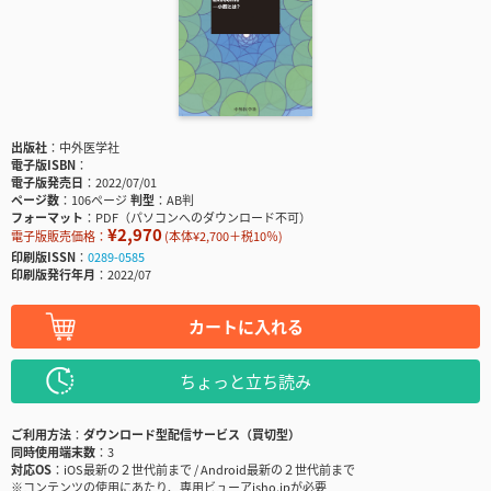
出版社
中外医学社
電子版ISBN
電子版発売日
2022/07/01
ページ数
106ページ
判型
AB判
フォーマット
PDF（パソコンへのダウンロード不可）
¥2,970
電子版販売価格：
(本体¥2,700＋税10％)
印刷版ISSN
0289-0585
印刷版発行年月
2022/07
カートに入れる
ちょっと立ち読み
ご利用方法
ダウンロード型配信サービス（買切型）
同時使用端末数
3
対応OS
iOS最新の２世代前まで / Android最新の２世代前まで
※コンテンツの使用にあたり、専用ビューアisho.jpが必要