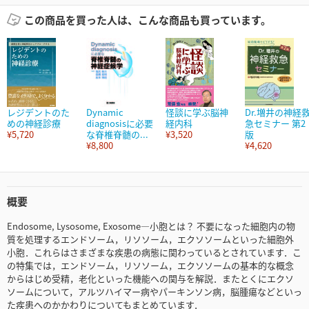
この商品を買った人は、こんな商品も買っています。
レジデントのた
Dynamic
怪談に学ぶ脳神
Dr.増井の神経
めの神経診療
diagnosisに必要
経内科
急セミナー 第2
¥5,720
な脊椎脊髄の...
¥3,520
版
¥8,800
¥4,620
概要
Endosome, Lysosome, Exosome―小胞とは？ 不要になった細胞内の物
質を処理するエンドソーム，リソソーム，エクソソームといった細胞外
小胞．これらはさまざまな疾患の病態に関わっているとされています．こ
の特集では，エンドソーム，リソソーム，エクソソームの基本的な概念
からはじめ受精，老化といった機能への関与を解説．またとくにエクソ
ソームについて，アルツハイマー病やパーキンソン病，脳腫瘍などといっ
た疾患へのかかわりについてもまとめています．