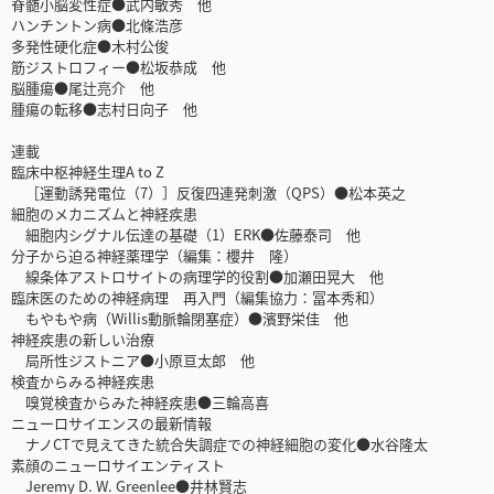
脊髄小脳変性症●武内敏秀 他
ハンチントン病●北條浩彦
多発性硬化症●木村公俊
筋ジストロフィー●松坂恭成 他
脳腫瘍●尾辻亮介 他
腫瘍の転移●志村日向子 他
連載
臨床中枢神経生理A to Z
［運動誘発電位（7）］反復四連発刺激（QPS）●松本英之
細胞のメカニズムと神経疾患
細胞内シグナル伝達の基礎（1）ERK●佐藤泰司 他
分子から迫る神経薬理学（編集：櫻井 隆）
線条体アストロサイトの病理学的役割●加瀬田晃大 他
臨床医のための神経病理 再入門（編集協力：冨本秀和）
もやもや病（Willis動脈輪閉塞症）●濱野栄佳 他
神経疾患の新しい治療
局所性ジストニア●小原亘太郎 他
検査からみる神経疾患
嗅覚検査からみた神経疾患●三輪高喜
ニューロサイエンスの最新情報
ナノCTで見えてきた統合失調症での神経細胞の変化●水谷隆太
素顔のニューロサイエンティスト
Jeremy D. W. Greenlee●井林賢志