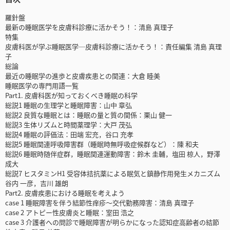
羅針盤
最新の睡眠医学を皮膚科診療に活かそう！：清島 真理子
特集
皮膚科医が学ぶ睡眠医学─皮膚科診療に活かそう！：責任編集 清島 真理
子
総論
最近の睡眠学の進歩と皮膚疾患との関連：大倉 睦美
睡眠医学の専門用語一覧
Part1. 皮膚科医が知っておくべき睡眠の科学
総説1 睡眠の生理学と睡眠障害：山中 章弘
総説2 良質な睡眠とは：睡眠の量と質の関係：栗山 健一
総説3 生体リズムと時間薬理学：大戸 茂弘
総説4 睡眠の評価法：田端 宏充，谷口 充孝
総説5 睡眠関連呼吸障害群（睡眠時無呼吸症候群など）：陳 和夫
総説6 睡眠時随伴症群，睡眠関連運動障害：鈴木 圭輔，塩田 椋人，野澤
成大
総説7 ヒスタミンH1 受容体拮抗薬による眠気と鎮静作用発生メカニズム
谷内 一彦，吉川 雄朗
Part2. 皮膚疾患における睡眠を考えよう
case 1 睡眠障害を伴う結節性痒疹～交代勤務障害：清島 真理子
case 2 アトピー性皮膚炎と睡眠：室田 浩之
case 3 介護者への問診で睡眠障害が明らかになった認知症高齢者の結節