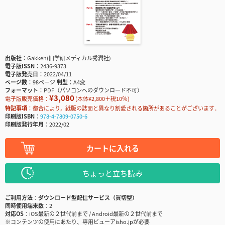
出版社
Gakken(旧学研メディカル秀潤社)
電子版ISSN
2436-9373
電子版発売日
2022/04/11
ページ数
98ページ
判型
A4変
フォーマット
PDF（パソコンへのダウンロード不可）
¥3,080
電子版販売価格：
(本体¥2,800＋税10％)
特記事項
都合により，紙版の誌面と異なり割愛される箇所があることがございます．
印刷版ISBN
978-4-7809-0750-6
印刷版発行年月
2022/02
カートに入れる
ちょっと立ち読み
ご利用方法
ダウンロード型配信サービス（買切型）
同時使用端末数
2
対応OS
iOS最新の２世代前まで / Android最新の２世代前まで
※コンテンツの使用にあたり、専用ビューアisho.jpが必要