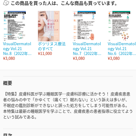
この商品を買った人は、こんな商品も買っています。
VisualDermatol
ボツリヌス療法
VisualDermatol
VisualDermatol
ogy Vol.21
のすべて
ogy Vol.21
ogy Vol.21
No.8（2022年...
¥11,000
No.7（2022年...
No.6（2022年..
¥3,080
¥3,080
¥3,080
概要
【特集】皮膚科医が学ぶ睡眠医学─皮膚科診療に活かそう！ 皮膚疾患患
者の悩みの中で「かゆくて（痛くて）眠れない」という訴えは多いが、
不眠症の鑑別診断ができないと誤った処方をしてしまう可能性がある。
本特集は最新の睡眠医学を学ぶことで、皮膚疾患の患者指導に役立てよう
という試みである。
目次