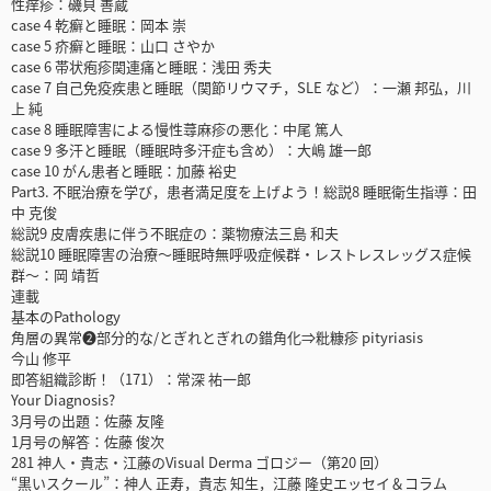
性痒疹：磯貝 善蔵
case 4 乾癬と睡眠：岡本 崇
case 5 疥癬と睡眠：山口 さやか
case 6 帯状疱疹関連痛と睡眠：浅田 秀夫
case 7 自己免疫疾患と睡眠（関節リウマチ，SLE など）：一瀬 邦弘，川
上 純
case 8 睡眠障害による慢性蕁麻疹の悪化：中尾 篤人
case 9 多汗と睡眠（睡眠時多汗症も含め）：大嶋 雄一郎
case 10 がん患者と睡眠：加藤 裕史
Part3. 不眠治療を学び，患者満足度を上げよう！総説8 睡眠衛生指導：田
中 克俊
総説9 皮膚疾患に伴う不眠症の：薬物療法三島 和夫
総説10 睡眠障害の治療～睡眠時無呼吸症候群・レストレスレッグス症候
群～：岡 靖哲
連載
基本のPathology
角層の異常❷部分的な/とぎれとぎれの錯角化⇒粃糠疹 pityriasis
今山 修平
即答組織診断！（171）：常深 祐一郎
Your Diagnosis?
3月号の出題：佐藤 友隆
1月号の解答：佐藤 俊次
281 神人・貴志・江藤のVisual Derma ゴロジー（第20 回）
“黒いスクール”：神人 正寿，貴志 知生，江藤 隆史エッセイ＆コラム