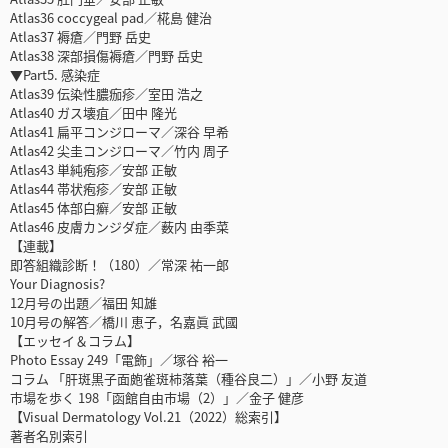
Atlas36 coccygeal pad／椛島 健治
Atlas37 褥瘡／門野 岳史
Atlas38 深部損傷褥瘡／門野 岳史
▼Part5. 感染症
Atlas39 伝染性膿痂疹／室田 浩之
Atlas40 ガス壊疽／田中 隆光
Atlas41 扁平コンジローマ／深谷 早希
Atlas42 尖圭コンジローマ／竹内 周子
Atlas43 単純疱疹／安部 正敏
Atlas44 帯状疱疹／安部 正敏
Atlas45 体部白癬／安部 正敏
Atlas46 皮膚カンジダ症／薮内 由季菜
【連載】
即答組織診断！（180）／常深 祐一郎
Your Diagnosis?
12月号の出題／福田 知雄
10月号の解答／橋川 恵子，名嘉眞 武國
【エッセイ＆コラム】
Photo Essay 249「電飾」／塚谷 裕一
コラム 「肝斑黒子面皰雀斑柿落葉（種谷良二）」／小野 友道
市場を歩く 198「函館自由市場（2）」／金子 健彦
【Visual Dermatology Vol.21（2022）総索引】
著者名別索引