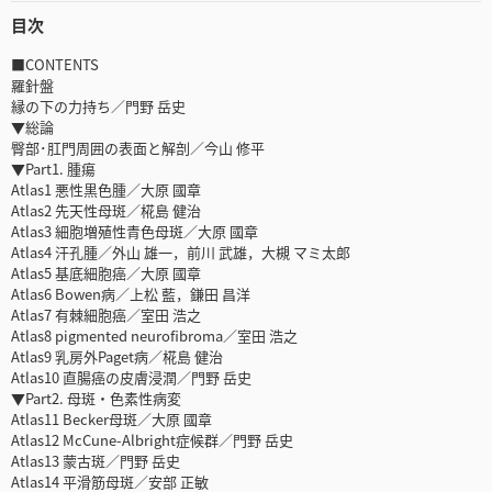
目次
■CONTENTS
羅針盤
縁の下の力持ち／門野 岳史
▼総論
臀部･肛門周囲の表面と解剖／今山 修平
▼Part1. 腫瘍
Atlas1 悪性黒色腫／大原 國章
Atlas2 先天性母斑／椛島 健治
Atlas3 細胞増殖性青色母斑／大原 國章
Atlas4 汗孔腫／外山 雄一，前川 武雄，大槻 マミ太郎
Atlas5 基底細胞癌／大原 國章
Atlas6 Bowen病／上松 藍，鎌田 昌洋
Atlas7 有棘細胞癌／室田 浩之
Atlas8 pigmented neurofibroma／室田 浩之
Atlas9 乳房外Paget病／椛島 健治
Atlas10 直腸癌の皮膚浸潤／門野 岳史
▼Part2. 母斑・色素性病変
Atlas11 Becker母斑／大原 國章
Atlas12 McCune-Albright症候群／門野 岳史
Atlas13 蒙古斑／門野 岳史
Atlas14 平滑筋母斑／安部 正敏