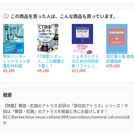
この商品を買った人は、こんな商品も買っています。
骨折ハンター
CT読影レポー
ジェネラリスト
改訂第６版 救
レントゲン×非
ト、この画像ど
のための内科診
診療指針
整形外科医
う書く？
断リファレン...
¥39,600
¥5,280
¥4,180
¥11,000
概要
【特集】臀部・肛囲のアトラス 好評の「部位別アトラス」シリーズ！今
回は「臀部・肛囲」のアトラスを総論と共にお届けします！
BCC/Becker/blue nevus cellular/MM/sarcoidosis/tumoral calcinosisほ
か