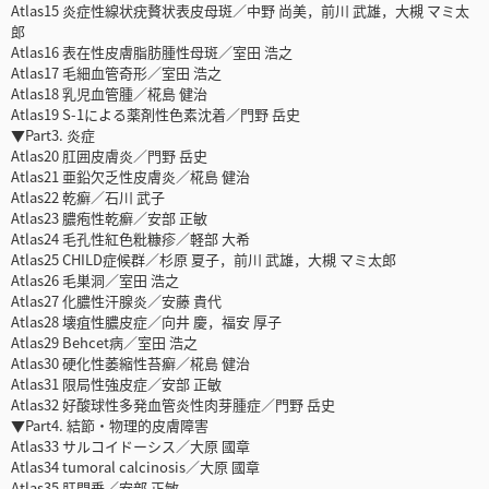
Atlas15 炎症性線状疣贅状表皮母斑／中野 尚美，前川 武雄，大槻 マミ太
郎
Atlas16 表在性皮膚脂肪腫性母斑／室田 浩之
Atlas17 毛細血管奇形／室田 浩之
Atlas18 乳児血管腫／椛島 健治
Atlas19 S-1による薬剤性色素沈着／門野 岳史
▼Part3. 炎症
Atlas20 肛囲皮膚炎／門野 岳史
Atlas21 亜鉛欠乏性皮膚炎／椛島 健治
Atlas22 乾癬／石川 武子
Atlas23 膿疱性乾癬／安部 正敏
Atlas24 毛孔性紅色粃糠疹／軽部 大希
Atlas25 CHILD症候群／杉原 夏子，前川 武雄，大槻 マミ太郎
Atlas26 毛巣洞／室田 浩之
Atlas27 化膿性汗腺炎／安藤 貴代
Atlas28 壊疽性膿皮症／向井 慶，福安 厚子
Atlas29 Behcet病／室田 浩之
Atlas30 硬化性萎縮性苔癬／椛島 健治
Atlas31 限局性強皮症／安部 正敏
Atlas32 好酸球性多発血管炎性肉芽腫症／門野 岳史
▼Part4. 結節・物理的皮膚障害
Atlas33 サルコイドーシス／大原 國章
Atlas34 tumoral calcinosis／大原 國章
Atlas35 肛門垂／安部 正敏