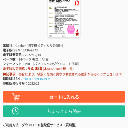
出版社
Gakken(旧学研メディカル秀潤社)
電子版ISSN
2436-9373
電子版発売日
2022/12/14
ページ数
94ページ
判型
A4変
フォーマット
PDF（パソコンへのダウンロード不可）
¥3,080
電子版販売価格：
(本体¥2,800＋税10％)
特記事項
都合により，紙版の誌面と異なり割愛される箇所があることがございます．
印刷版ISBN
978-4-7809-0759-9
印刷版発行年月
2022/11
カートに入れる
ちょっと立ち読み
ご利用方法
ダウンロード型配信サービス（買切型）