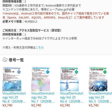
同時使用端末数
2
対応OS
iOS最新の２世代前まで / Android最新の２世代前まで
※コンテンツの使用にあたり、専用ビューアisho.jpが必要
※Androidは、Android２世代前の端末のうち、国内キャリア経由で販売されている端
末（Xperia、GALAXY、AQUOS、ARROWS、Nexusなど）にて動作確認しています
必要メモリ容量
46 MB以上
ご利用方法
アクセス型配信サービス（買切型）
同時使用端末数
1
※インターネット経由でのWEBブラウザによるアクセス参照
※導入・利用方法の詳細は
こちら
巻号一覧
VisualDermatol
VisualDermatol
VisualDermatol
VisualDermatol
ogy Vol.25
ogy Vol.25
ogy Vol.25
ogy Vol.25
No.8（2026年...
No.7（2026年...
No.6（2026年...
No.5（2026年..
¥3,740
¥3,740
¥3,740
¥3,740