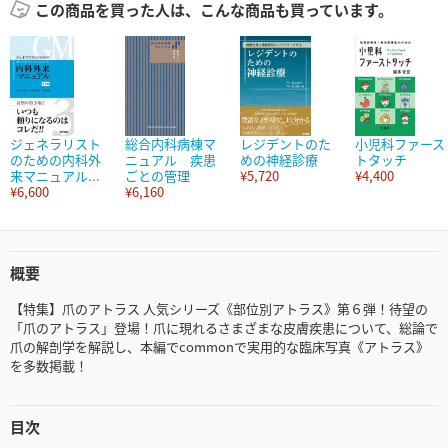
この商品を買った人は、こんな商品も買っています。
ジェネラリスト
総合内科病棟マ
レジデントのた
小児科ファース
のための内科外
ニュアル 疾患
めの神経診療
トタッチ
来マニュアル...
ごとの管理
¥5,720
¥4,400
¥6,600
¥6,160
概要
【特集】爪のアトラス 人気シリーズ《部位別アトラス》第６弾！待望の
「爪のアトラス」登場！爪に現れるさまざまな皮膚疾患について、総論で
爪の解剖学を解説し、本編でcommonで実用的な臨床写真《アトラス》
を多数掲載！
目次