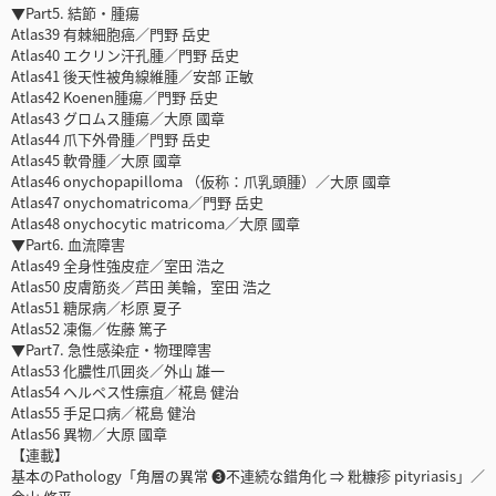
▼Part5. 結節・腫瘍
Atlas39 有棘細胞癌／門野 岳史
Atlas40 エクリン汗孔腫／門野 岳史
Atlas41 後天性被角線維腫／安部 正敏
Atlas42 Koenen腫瘍／門野 岳史
Atlas43 グロムス腫瘍／大原 國章
Atlas44 爪下外骨腫／門野 岳史
Atlas45 軟骨腫／大原 國章
Atlas46 onychopapilloma （仮称：爪乳頭腫）／大原 國章
Atlas47 onychomatricoma／門野 岳史
Atlas48 onychocytic matricoma／大原 國章
▼Part6. 血流障害
Atlas49 全身性強皮症／室田 浩之
Atlas50 皮膚筋炎／芦田 美輪，室田 浩之
Atlas51 糖尿病／杉原 夏子
Atlas52 凍傷／佐藤 篤子
▼Part7. 急性感染症・物理障害
Atlas53 化膿性爪囲炎／外山 雄一
Atlas54 ヘルペス性瘭疽／椛島 健治
Atlas55 手足口病／椛島 健治
Atlas56 異物／大原 國章
【連載】
基本のPathology「角層の異常 ❸不連続な錯角化 ⇒ 粃糠疹 pityriasis」／