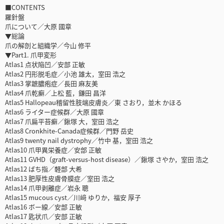
■CONTENTS
羅針盤
爪について／大原 國章
▼総論
爪の解剖と組織学／今山 修平
▼Part1. 爪甲変形
Atlas1 点状陥凹／安部 正敏
Atlas2 円形脱毛症／小池 雄太，室田 浩之
Atlas3 掌蹠膿疱症／長田 麻友美
Atlas4 爪乾癬／上松 藍，鎌田 昌洋
Atlas5 Hallopeau稽留性肢端皮膚炎／東 さおり，並木 かほる
Atlas6 ライター症候群／大原 國章
Atlas7 爪扁平苔癬／鍬塚 大，室田 浩之
Atlas8 Cronkhite-Canada症候群／門野 岳史
Atlas9 twenty nail dystrophy／竹中 基，室田 浩之
Atlas10 爪甲異栄養症／安部 正敏
Atlas11 GVHD（graft-versus-host disease）／鍬塚 さやか，室田 浩之
Atlas12 ばち指／軽部 大希
Atlas13 肥厚性皮膚骨膜症／室田 浩之
Atlas14 爪甲剥離症／岩永 聰
Atlas15 mucous cyst／川﨑 ゆりか，福安 厚子
Atlas16 ボー線／安部 正敏
Atlas17 匙状爪／安部 正敏