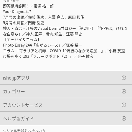
今山 修平
即答組織診断！／常深 祐一郎
Your Diagnosis?
7月号の出題／佐藤 俊次，入澤 亮吉，原田 和俊
5月号の解答／門野 岳史
神人・貴志・江藤のVisual Dermaゴロジー（第24回）「“PPPは，ひれつ
な白鳥�」／神人 正寿，貴志 知生，江藤 隆史
【エッセイ＆コラム】
Photo Essay 244「広がるレース」／塚谷 裕一
コラム 「マラリアと梅毒─COVID-19流行のなかで増加─」／小野 友道
市場を歩く 193「フルーツギフト（2）」／金子 健彦
isho.jpアプリ
カテゴリー
アカウントサービス
ヘルプ＆ガイド
シリアル番号をお持ちの方