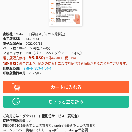
出版社
Gakken(旧学研メディカル秀潤社)
電子版ISSN
2436-9373
電子版発売日
2022/07/11
ページ数
96ページ
判型
A4変
フォーマット
PDF（パソコンへのダウンロード不可）
¥3,080
電子版販売価格：
(本体¥2,800＋税10％)
特記事項
都合により，紙版の誌面と異なり割愛される箇所があることがございます．
印刷版ISBN
978-4-7809-0754-4
印刷版発行年月
2022/06
カートに入れる
ちょっと立ち読み
ご利用方法
ダウンロード型配信サービス（買切型）
同時使用端末数
2
対応OS
iOS最新の２世代前まで / Android最新の２世代前まで
※コンテンツの使用にあたり、専用ビューアisho.jpが必要