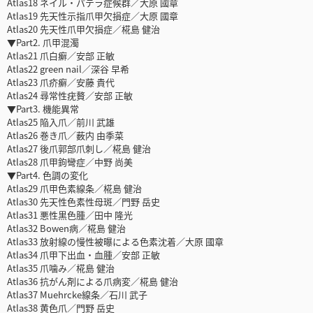
Atlas18 ネイル・パテラ症候群／大原 國章
Atlas19 先天性示指爪甲欠損症／大原 國章
Atlas20 先天性爪甲欠損症／椛島 健治
▼Part2. 爪甲混濁
Atlas21 爪白癬／安部 正敏
Atlas22 green nail／深谷 早希
Atlas23 爪疥癬／安藤 貴代
Atlas24 尋常性疣贅／安部 正敏
▼Part3. 機能異常
Atlas25 陥入爪／前川 武雄
Atlas26 巻き爪／薮内 由季菜
Atlas27 後爪郭部爪刺し／椛島 健治
Atlas28 爪甲鉤彎症／中野 尚美
▼Part4. 色調の変化
Atlas29 爪甲色素線条／椛島 健治
Atlas30 先天性色素性母斑／門野 岳史
Atlas31 悪性黒色腫／田中 隆光
Atlas32 Bowen病／椛島 健治
Atlas33 放射線の慢性被曝による色素沈着／大原 國章
Atlas34 爪甲下出血・血腫／安部 正敏
Atlas35 爪噛み／椛島 健治
Atlas36 抗がん剤による爪病変／椛島 健治
Atlas37 Muehrcke線条／石川 武子
Atlas38 黄色爪／門野 岳史