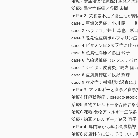
治療2 食生活と化膿性汗腺炎／大嶺
治療3 尋常性痤瘡／谷岡 未樹
▼Part2. 栄養素不足／食生活が
case 1 亜鉛欠乏症／小川 陽一，
case 2 ペラグラ／井上 卓也，杉
case 3 晩発性皮膚ポルフィリン
case 4 ビタミンB12欠乏症に
case 5 色素性痒疹／影山 玲子
case 6 光線過敏症（レタス，パ
case 7 シイタケ皮膚炎／島内 隆
case 8 皮膚爬行症／牧野 輝彦
case 9 柑皮症：柑橘類の過食
▼Part3. アレルギーと食事／食事
治療4 汗疱状湿疹，pseudo-at
治療5 食物アレルギーを合併する
治療6 花粉-食物アレルギー症候群
治療7 納豆アレルギー／猪又 直子
▼Part4. 専門家から学ぶ食事指導
治療8 皮膚科医に知ってほしい，