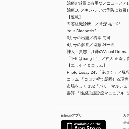
治療9 減量に有用なメニューとア
治療10 スキン-テアの予防に着目
【連載】
即答組織診断！／常深 祐一郎
Your Diagnosis?
6月号の出題／梅本 尚可
4月号の解答／遠藤 雄一郎
神人・貴志・江藤のVisual Der
「“FBIはbang！”」／神人 正寿
【エッセイ＆コラム】
Photo Essay 243「泡吹く」／塚
コラム 「コロナ禍で凝固せる現実
市場を歩く 192「パリ マルシェ
書評 「性感染症診療マニュアル─
isho.jpアプリ
カ
基