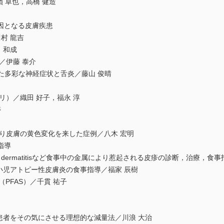
 卓也，高橋 健造
原因となる皮膚疾患
川村 龍吉
田 和成
症／伊藤 泰介
伴った多彩な神経症状と舌炎／藤山 俊晴
セリ）／織田 好子，福永 淳
寿
により皮膚の黄色変化を来した症例／八木 宏明
指導
opic dermatitisなど食事中の金属により惹起される皮疹の診断，治療，食
小児アトピー性皮膚炎の食事指導／福家 辰樹
（PFAS）／千貫 祐子
患者をその気にさせる理想的な減量法／川浪 大治