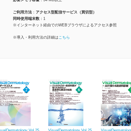
ご利用方法
アクセス型配信サービス（買切型）
同時使用端末数
1
※インターネット経由でのWEBブラウザによるアクセス参照
※導入・利用方法の詳細は
こちら
sualDermatology Vol.25
VisualDermatology Vol.25
VisualDermatolog