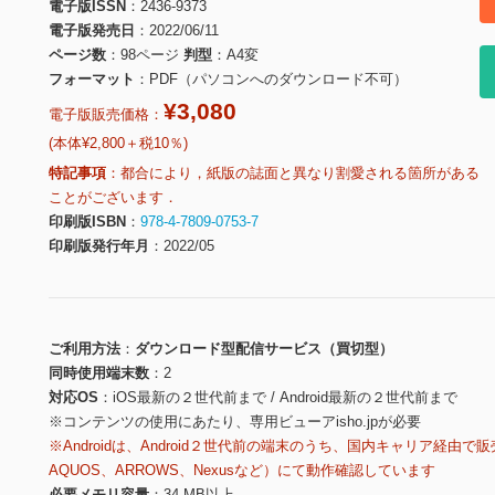
電子版ISSN
2436-9373
電子版発売日
2022/06/11
ページ数
98ページ
判型
A4変
フォーマット
PDF（パソコンへのダウンロード不可）
¥3,080
電子版販売価格：
(本体¥2,800＋税10％)
特記事項
都合により，紙版の誌面と異なり割愛される箇所がある
ことがございます．
印刷版ISBN
978-4-7809-0753-7
印刷版発行年月
2022/05
ご利用方法
ダウンロード型配信サービス（買切型）
同時使用端末数
2
対応OS
iOS最新の２世代前まで / Android最新の２世代前まで
※コンテンツの使用にあたり、専用ビューアisho.jpが必要
※Androidは、Android２世代前の端末のうち、国内キャリア経由で販
AQUOS、ARROWS、Nexusなど）にて動作確認しています
必要メモリ容量
34 MB以上