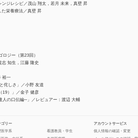
レンジレシピ／茂山 翔太，若月 未来，真壁 昇
した栄養療法／真壁 昇
maゴロジー（第23回）
，貴志 知生，江藤 隆史
谷 裕一
と侘しさ」／小野 友道
（19）」／金子 健彦
達人の口伝編─」／レビュアー：渡辺 大輔
テゴリー
アカウントサービス
礎医学系
看護教員・学生
個人情報の確認・変更