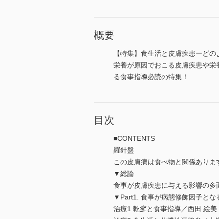
概要
【特集】食生活と皮膚疾患ーどの
栄養が原因でおこる皮膚疾患や栄
る食事指導必読の特集！
目次
■CONTENTS
羅針盤
この皮膚病は食べ物と関係ありま
▼総論
食事が皮膚疾患に与える影響の多
▼Part1. 食事が病態修飾因子
治療1 乾癬と食事指導／西田 絵美