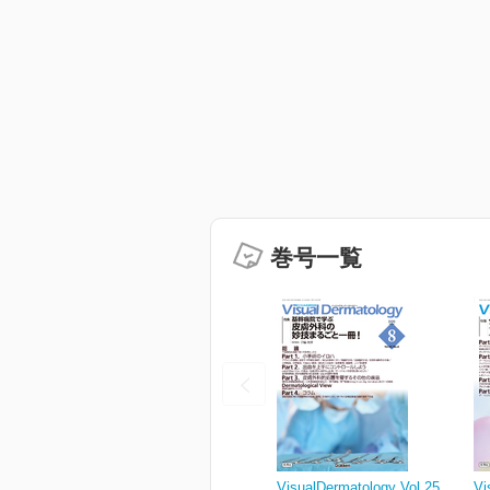
巻号一覧
VisualDermatology Vol.25
Vi