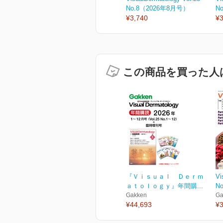
No.8（2026年8月号）
N
¥3,740
¥3
この商品を買った人
『Ｖｉｓｕａｌ Ｄｅｒｍ
Vi
ａｔｏｌｏｇｙ』年間購...
N
Gakken
Ga
¥44,693
¥3