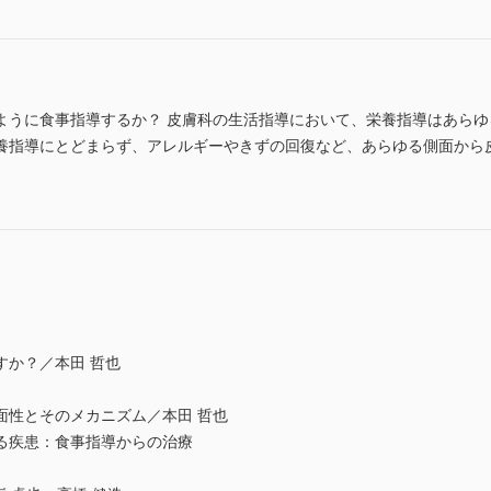
ように食事指導するか？ 皮膚科の生活指導において、栄養指導はあら
養指導にとどまらず、アレルギーやきずの回復など、あらゆる側面から
すか？／本田 哲也
面性とそのメカニズム／本田 哲也
となる疾患：食事指導からの治療