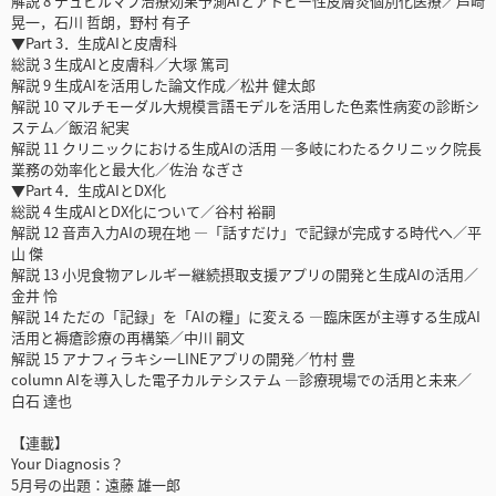
解説 8 デュピルマブ治療効果予測AIとアトピー性皮膚炎個別化医療／芦崎
晃一，石川 哲朗，野村 有子
▼Part 3．生成AIと皮膚科
総説 3 生成AIと皮膚科／大塚 篤司
解説 9 生成AIを活用した論文作成／松井 健太郎
解説 10 マルチモーダル大規模言語モデルを活用した色素性病変の診断シ
ステム／飯沼 紀実
解説 11 クリニックにおける生成AIの活用 ―多岐にわたるクリニック院長
業務の効率化と最大化／佐治 なぎさ
▼Part 4．生成AIとDX化
総説 4 生成AIとDX化について／谷村 裕嗣
解説 12 音声入力AIの現在地 ―「話すだけ」で記録が完成する時代へ／平
山 傑
解説 13 小児食物アレルギー継続摂取支援アプリの開発と生成AIの活用／
金井 怜
解説 14 ただの「記録」を「AIの糧」に変える ―臨床医が主導する生成AI
活用と褥瘡診療の再構築／中川 嗣文
解説 15 アナフィラキシーLINEアプリの開発／竹村 豊
column AIを導入した電子カルテシステム ―診療現場での活用と未来／
白石 達也
【連載】
Your Diagnosis？
5月号の出題：遠藤 雄一郎