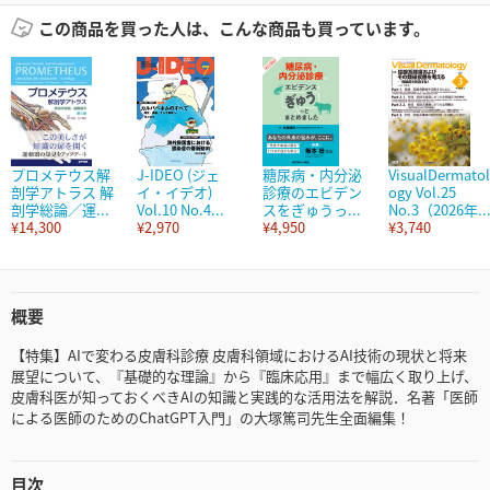
この商品を買った人は、こんな商品も買っています。
プロメテウス解
J-IDEO (ジェ
糖尿病・内分泌
VisualDermatol
剖学アトラス 解
イ・イデオ)
診療のエビデン
ogy Vol.25
剖学総論／運...
Vol.10 No.4...
スをぎゅうっ...
No.3（2026年..
¥14,300
¥2,970
¥4,950
¥3,740
概要
【特集】AIで変わる皮膚科診療 皮膚科領域におけるAI技術の現状と将来
展望について、『基礎的な理論』から『臨床応用』まで幅広く取り上げ、
皮膚科医が知っておくべきAIの知識と実践的な活用法を解説．名著「医師
による医師のためのChatGPT入門」の大塚篤司先生全面編集！
目次