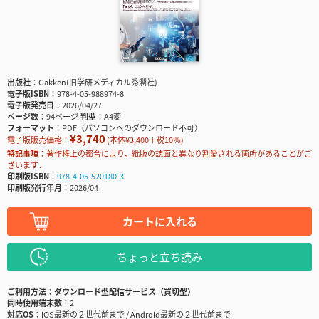
出版社
Gakken(旧学研メディカル秀潤社)
電子版ISBN
978-4-05-988974-8
電子版発売日
2026/04/27
ページ数
94ページ
判型
A4変
フォーマット
PDF（パソコンへのダウンロード不可）
¥3,740
電子版販売価格：
(本体¥3,400＋税10％)
特記事項
著作権上の都合により，紙版の誌面と異なり割愛される箇所があることがご
ざいます．
印刷版ISBN
978-4-05-520180-3
印刷版発行年月
2026/04
カートに入れる
ちょっと立ち読み
ご利用方法
ダウンロード型配信サービス（買切型）
同時使用端末数
2
対応OS
iOS最新の２世代前まで / Android最新の２世代前まで