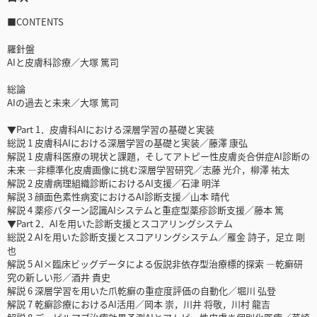
■CONTENTS
羅針盤
AIと皮膚科診療／大塚 篤司
総論
AIの過去と未来／大塚 篤司
▼Part 1．皮膚科AIにおける深層学習の基礎と実装
総説 1 皮膚科AIにおける深層学習の基礎と実装／藤澤 康弘
解説 1 皮膚科医療の現状と課題，そしてアトピー性皮膚炎合併症AI診断の
未来 ―非標準化皮膚画像に挑む深層学習研究／志藤 光介，柳澤 祐太
解説 2 皮膚病理組織診断におけるAI支援／石津 明洋
解説 3 顔面色素性病変におけるAI診断支援／山本 晴代
解説 4 薬疹パターン認識AIシステムと重症型薬疹診断支援／藤本 篤
▼Part 2．AIを用いた診断支援とスコアリングシステム
総説 2 AIを用いた診断支援とスコアリングシステム／雁金 詩子，足立 剛
也
解説 5 AI×臨床ビッグデータによる仮説非依存型治療標的探索 ―乾癬研
究の新しい形／酒井 貴史
解説 6 深層学習を用いた爪乾癬の重症度評価の自動化／堀川 弘登
解説 7 乾癬診療におけるAI活用／岡本 崇，川井 将敬，川村 龍吉