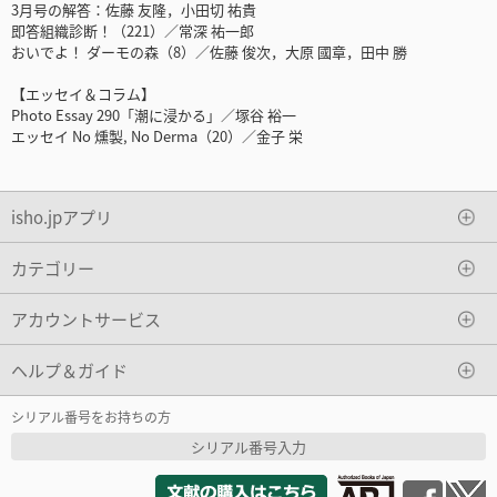
3月号の解答：佐藤 友隆，小田切 祐貴
即答組織診断！（221）／常深 祐一郎
おいでよ！ ダーモの森（8）／佐藤 俊次，大原 國章，田中 勝
【エッセイ＆コラム】
Photo Essay 290「潮に浸かる」／塚谷 裕一
エッセイ No 燻製, No Derma（20）／金子 栄
isho.jpアプリ
カテゴリー
アカウントサービス
ヘルプ＆ガイド
シリアル番号をお持ちの方
シリアル番号入力