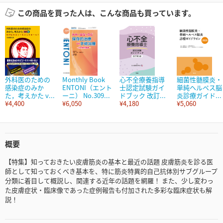
この商品を買った人は、こんな商品も買っています。
外科医のための
Monthly Book
心不全療養指導
細菌性髄膜炎・
感染症のみか
ENTONI（エント
士認定試験ガイ
単純ヘルペス脳
た，考えかた v...
ーニ） No.309...
ドブック 改訂...
炎診療ガイド...
¥4,400
¥6,050
¥4,180
¥5,060
概要
【特集】知っておきたい皮膚筋炎の基本と最近の話題 皮膚筋炎を診る医
師として知っておくべき基本を、特に筋炎特異的自己抗体別サブグループ
分類に着目して概説し、関連する近年の話題を網羅！ また、少し変わっ
た皮膚症状・臨床像であった症例報告も付加された多彩な臨床症状も解
説！