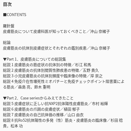
目次
■CONTENTS
羅針盤
皮膚筋炎について皮膚科医が知っておくべきこと／沖山 奈緒子
総論
皮膚筋炎の抗体別皮膚症状とそれぞれの鑑別疾患／沖山 奈緒子
▼Part 1．皮膚筋炎についての総説集
総説 1 皮膚筋炎の筋症状の抗体別の特徴／杉江 和馬
総説 2 皮膚筋炎の抗体別間質性肺疾患の特徴／五野 貴久
総説 3 小児皮膚筋炎の抗体別頻度や臨床像の特徴／岸 崇之
総説 4 免疫介在性壊死性ミオパチーと免疫チェックポイント阻害薬によ
る筋炎／森島 亮，鈴木 重明
▼Part 2．Case seriesからみえてきたこと
総説 5 皮膚症状に乏しい抗NXP2抗体陽性皮膚筋炎／市村 裕輝
総説 6 皮膚筋炎の爪囲の皮膚症状／植田 郁子
総説 7 皮膚筋炎の自己抗体価の推移／山口 由衣
総説 8 抗Ro52抗体陽性の多発（性）筋炎・皮膚筋炎の臨床像／杉田 稔
貴，松本 功