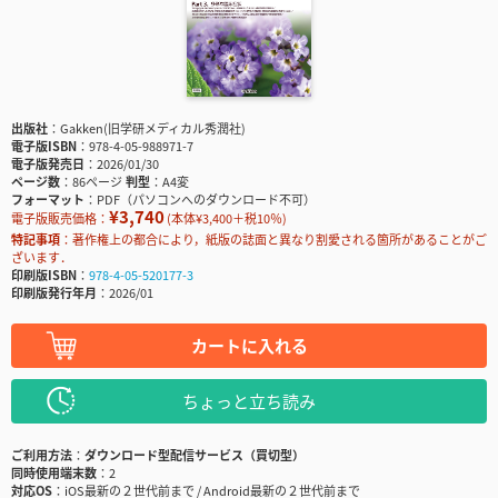
出版社
Gakken(旧学研メディカル秀潤社)
電子版ISBN
978-4-05-988971-7
電子版発売日
2026/01/30
ページ数
86ページ
判型
A4変
フォーマット
PDF（パソコンへのダウンロード不可）
¥3,740
電子版販売価格：
(本体¥3,400＋税10％)
特記事項
著作権上の都合により，紙版の誌面と異なり割愛される箇所があることがご
ざいます．
印刷版ISBN
978-4-05-520177-3
印刷版発行年月
2026/01
カートに入れる
ちょっと立ち読み
ご利用方法
ダウンロード型配信サービス（買切型）
同時使用端末数
2
対応OS
iOS最新の２世代前まで / Android最新の２世代前まで