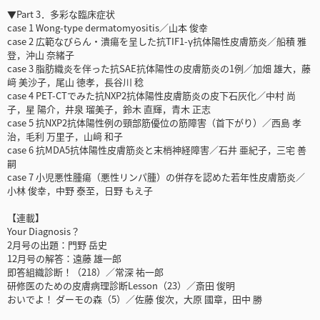
▼Part 3．多彩な臨床症状
case 1 Wong-type dermatomyositis／山本 俊幸
case 2 広範なびらん・潰瘍を呈した抗TIF1-γ抗体陽性皮膚筋炎／船積 雅
登，沖山 奈緒子
case 3 脂肪織炎を伴った抗SAE抗体陽性の皮膚筋炎の1例／加畑 雄大，藤
﨑 美沙子，尾山 徳孝，長谷川 稔
case 4 PET-CTでみた抗NXP2抗体陽性皮膚筋炎の皮下石灰化／中村 尚
子，星 陽介，井泉 瑠美子，鈴木 直輝，青木 正志
case 5 抗NXP2抗体陽性例の頸部筋優位の筋障害（首下がり）／西島 孝
治，毛利 万里子，山﨑 和子
case 6 抗MDA5抗体陽性皮膚筋炎と末梢神経障害／石井 亜紀子，三宅 善
嗣
case 7 小児悪性腫瘍（悪性リンパ腫）の併存を認めた若年性皮膚筋炎／
小林 俊幸，中野 泰至，日野 もえ子
【連載】
Your Diagnosis？
2月号の出題：門野 岳史
12月号の解答：遠藤 雄一郎
即答組織診断！（218）／常深 祐一郎
研修医のための皮膚病理診断Lesson（23）／斎田 俊明
おいでよ！ ダーモの森（5）／佐藤 俊次，大原 國章，田中 勝