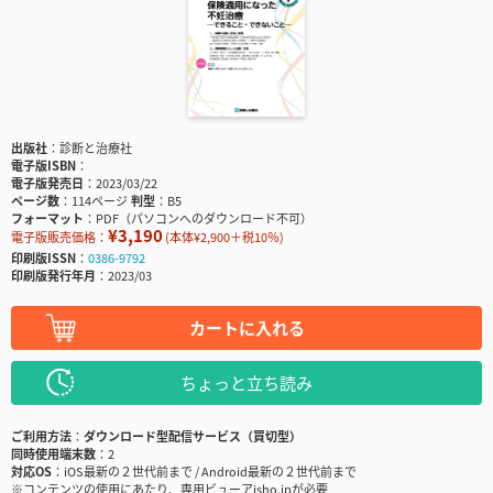
出版社
診断と治療社
電子版ISBN
電子版発売日
2023/03/22
ページ数
114ページ
判型
B5
フォーマット
PDF（パソコンへのダウンロード不可）
¥3,190
電子版販売価格：
(本体¥2,900＋税10％)
印刷版ISSN
0386-9792
印刷版発行年月
2023/03
カートに入れる
ちょっと立ち読み
ご利用方法
ダウンロード型配信サービス（買切型）
同時使用端末数
2
対応OS
iOS最新の２世代前まで / Android最新の２世代前まで
※コンテンツの使用にあたり、専用ビューアisho.jpが必要