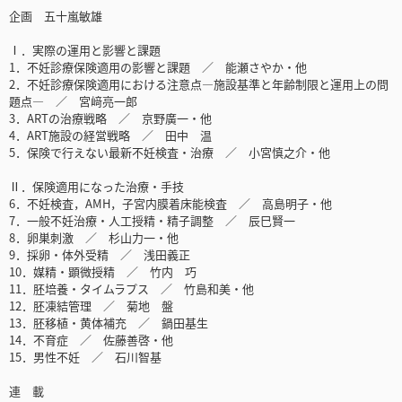
企画 五十嵐敏雄
Ⅰ．実際の運用と影響と課題
1．不妊診療保険適用の影響と課題 ／ 能瀬さやか・他
2．不妊診療保険適用における注意点―施設基準と年齢制限と運用上の問
題点― ／ 宮﨑亮一郎
3．ARTの治療戦略 ／ 京野廣一・他
4．ART施設の経営戦略 ／ 田中 温
5．保険で行えない最新不妊検査・治療 ／ 小宮慎之介・他
Ⅱ．保険適用になった治療・手技
6．不妊検査，AMH，子宮内膜着床能検査 ／ 高島明子・他
7．一般不妊治療・人工授精・精子調整 ／ 辰巳賢一
8．卵巣刺激 ／ 杉山力一・他
9．採卵・体外受精 ／ 浅田義正
10．媒精・顕微授精 ／ 竹内 巧
11．胚培養・タイムラプス ／ 竹島和美・他
12．胚凍結管理 ／ 菊地 盤
13．胚移植・黄体補充 ／ 鍋田基生
14．不育症 ／ 佐藤善啓・他
15．男性不妊 ／ 石川智基
連 載