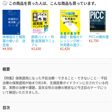
この商品を買った人は、こんな商品も買っています。
病棟指示と頻用
医師バイト・外
褥瘡・創傷のド
PICCの教科書
薬の使い方 決
勤 超実践マニュ
レッシング材・
¥2,750
定版
アル
外用薬の選び...
¥4,950
¥3,630
¥2,420
概要
【特集】保険適用になった不妊治療―できること・できないこと― 不妊
治療の保険適用が始まり約1年．生殖医療ガイドラインに示されている内
容，実際の治療や課題，高年女性の治療の現状など今注目のテーマにつ
いて解説いただきました．
目次