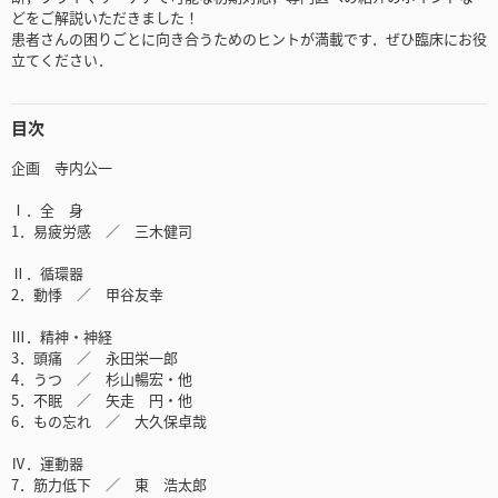
どをご解説いただきました！
患者さんの困りごとに向き合うためのヒントが満載です．ぜひ臨床にお役
立てください．
目次
企画 寺内公一
Ⅰ．全 身
1．易疲労感 ／ 三木健司
Ⅱ．循環器
2．動悸 ／ 甲谷友幸
Ⅲ．精神・神経
3．頭痛 ／ 永田栄一郎
4．うつ ／ 杉山暢宏・他
5．不眠 ／ 矢走 円・他
6．もの忘れ ／ 大久保卓哉
Ⅳ．運動器
7．筋力低下 ／ 東 浩太郎