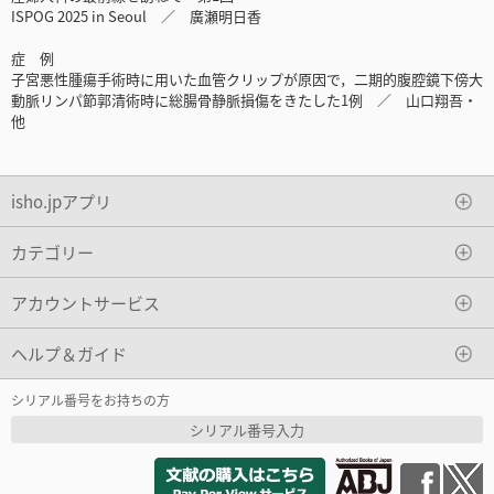
ISPOG 2025 in Seoul ／ 廣瀬明日香
症 例
子宮悪性腫瘍手術時に用いた血管クリップが原因で，二期的腹腔鏡下傍大
動脈リンパ節郭清術時に総腸骨静脈損傷をきたした1例 ／ 山口翔吾・
他
isho.jpアプリ
カテゴリー
アカウントサービス
ヘルプ＆ガイド
シリアル番号をお持ちの方
シリアル番号入力