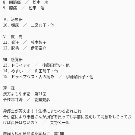
8．関節痛 ／ 松本 功
9．腰痛 ／ 松平 浩
Ⅴ．泌尿器
10．頻尿 ／ 二宮典子・他
Ⅵ．皮 膚
11．発汗 ／ 藤本智子
12．脱毛 ／ 伊藤泰介
Ⅶ．感覚器
13．ドライアイ ／ 後藤田哲史・他
14．めまい ／ 角田玲子・他
15．ドライマウス・舌の痛み ／ 伊藤加代子・他
連 載
漢方よもやま話 第21回
苓桂朮甘湯 ／ 能㔟充彦
弁護士が答えます！法律にまつわるあれこれ
合併症により患者さんが損害を負っても事前に説明して同意をもらってお
けば責任はないの？ ／ 粟野公一郎
産婦人科の最前線を訪ねて 第1回