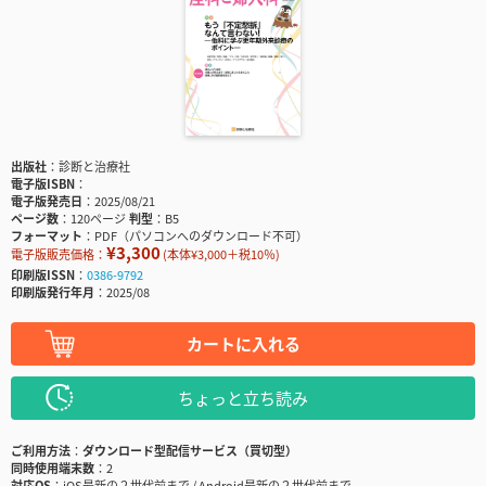
出版社
診断と治療社
電子版ISBN
電子版発売日
2025/08/21
ページ数
120ページ
判型
B5
フォーマット
PDF（パソコンへのダウンロード不可）
¥3,300
電子版販売価格：
(本体¥3,000＋税10％)
印刷版ISSN
0386-9792
印刷版発行年月
2025/08
カートに入れる
ちょっと立ち読み
ご利用方法
ダウンロード型配信サービス（買切型）
同時使用端末数
2
対応OS
iOS最新の２世代前まで / Android最新の２世代前まで