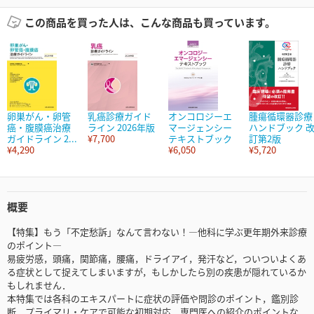
この商品を買った人は、こんな商品も買っています。
卵巣がん・卵管
乳癌診療ガイド
オンコロジーエ
腫瘍循環器診療
癌・腹膜癌治療
ライン 2026年版
マージェンシー
ハンドブック 
ガイドライン 2...
¥7,700
テキストブック
訂第2版
¥4,290
¥6,050
¥5,720
概要
【特集】もう「不定愁訴」なんて言わない！―他科に学ぶ更年期外来診療
のポイント―
易疲労感，頭痛，関節痛，腰痛，ドライアイ，発汗など，ついついよくあ
る症状として捉えてしまいますが，もしかしたら別の疾患が隠れているか
もしれません．
本特集では各科のエキスパートに症状の評価や問診のポイント，鑑別診
断，プライマリ・ケアで可能な初期対応，専門医への紹介のポイントな