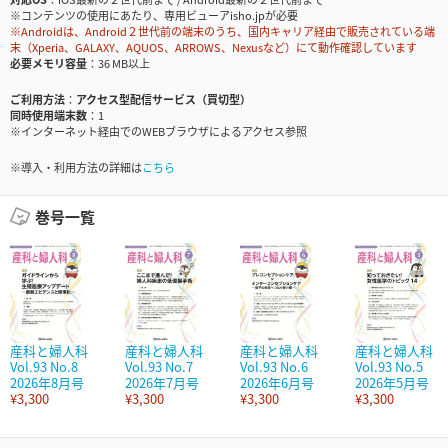
※コンテンツの使用にあたり、専用ビューアisho.jpが必要
※Androidは、Android２世代前の端末のうち、国内キャリア経由で販売されている端
末（Xperia、GALAXY、AQUOS、ARROWS、Nexusなど）にて動作確認しています
必要メモリ容量
36 MB以上
ご利用方法
アクセス型配信サービス（買切型）
同時使用端末数
1
※インターネット経由でのWEBブラウザによるアクセス参照
※導入・利用方法の詳細は
こちら
巻号一覧
産科と婦人科
産科と婦人科
産科と婦人科
産科と婦人科
Vol.93 No.8
Vol.93 No.7
Vol.93 No.6
Vol.93 No.5
2026年8月号
2026年7月号
2026年6月号
2026年5月号
¥3,300
¥3,300
¥3,300
¥3,300