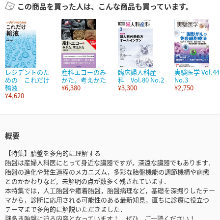
この商品を買った人は、こんな商品も買っています。
レジデントのた
産科エコーのみ
臨床婦人科産
実験医学 Vol.44
めの これだけ
かた，考えかた
科 Vol.80 No.2
No.3
輸液
¥6,380
¥3,300
¥2,750
¥4,620
概要
【特集】胎盤を多角的に理解する
胎盤は産婦人科医にとって身近な臓器ですが，深遠な臓器でもあります．
胎盤の進化や発生過程のメカニズム，多彩な胎盤機能の調節機構や病態
とのかかわりなど，未解明の点が数多く残されています．
本特集では，人工胎盤や癒着胎盤，胎盤病理など，基礎を深掘りしたテー
マから，診断に応用される可能性のある最新知見，直ちに診療に役立つ
テーマまで多角的に解説いただきました．
謎多き胎盤に迫る内容となっています！ ぜひ，ご一読ください！