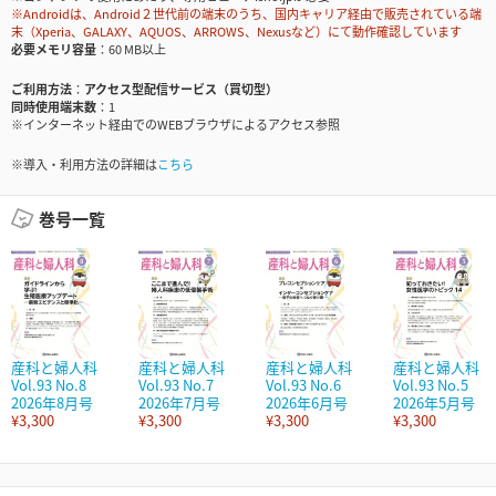
※Androidは、Android２世代前の端末のうち、国内キャリア経由で販売されている端
末（Xperia、GALAXY、AQUOS、ARROWS、Nexusなど）にて動作確認しています
必要メモリ容量
60 MB以上
ご利用方法
アクセス型配信サービス（買切型）
同時使用端末数
1
※インターネット経由でのWEBブラウザによるアクセス参照
※導入・利用方法の詳細は
こちら
巻号一覧
産科と婦人科
産科と婦人科
産科と婦人科
産科と婦人科
Vol.93 No.8
Vol.93 No.7
Vol.93 No.6
Vol.93 No.5
2026年8月号
2026年7月号
2026年6月号
2026年5月号
¥3,300
¥3,300
¥3,300
¥3,300