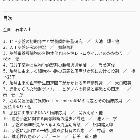
目次
企画 石本人士
1．ヒト胎盤の初期発生と栄養膜幹細胞研究 ／ 大池 輝・他
2．人工胎盤研究の現況 ／ 齋藤昌利
3．胎盤栄養膜細胞の合胞体化と内在性レトロウイルスのかかわり ／
杉本 潤
4．低分子薬物と生物学的製剤の胎盤透過制御 ／ 登美斉俊
5．胎盤に由来する細胞外小胞の意義と周産期病態における役割 ／ 橋
本彩子
6．胎盤由来の血管新生関連因子がかかわる周産期異常 ／ 大口昭英
7．進化からみた胎盤ゲノム―エピゲノムの特徴と疾患との関連― ／
秦 健一郎
8．妊娠関連胎盤特異的cell-free microRNAの同定とその臨床応用 ／
長谷川ゆり・他
9．胎盤に由来するDNAと臨床応用 ／ 関沢明彦・他
10．癒着胎盤に関する画像診断の進歩と課題 ／ 池ノ上 学
11．胎盤の病理所見から考える周産期病態 ／ 松岡健太郎
12．胎盤に起因する一絨毛膜双胎特有の疾患 ／ 村越 毅
13．絨毛性疾患のアップデート ／ 新美 薫・他