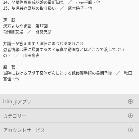
14．間葉性異形成胎盤の最新知見 ／ 小寺千聡・他
15．胎児共存奇胎の取り扱い ／ 尾本暁子・他
連 載
漢方よもやま話 第17回
芎帰膠艾湯 ／ 能㔟充彦
弁護士が答えます！法律にまつわるあれこれ
患者情報は誰に帰属するの？写真や動画などはどこまで渡してよい
の？ ／ 山田隆史
原 著
当院における早期子宮体がんに対する低侵襲手術の長期予後 ／ 秋田
寛佳・他
isho.jpアプリ
カテゴリー
アカウントサービス