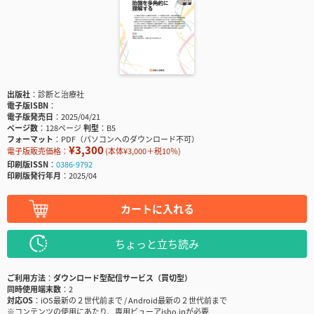
出版社
診断と治療社
電子版ISBN
電子版発売日
2025/04/21
ページ数
128ページ
判型
B5
フォーマット
PDF（パソコンへのダウンロード不可）
¥3,300
電子版販売価格：
(本体¥3,000＋税10％)
印刷版ISSN
0386-9792
印刷版発行年月
2025/04
カートに入れる
ちょっと立ち読み
ご利用方法
ダウンロード型配信サービス（買切型）
同時使用端末数
2
対応OS
iOS最新の２世代前まで / Android最新の２世代前まで
※コンテンツの使用にあたり、専用ビューアisho.jpが必要