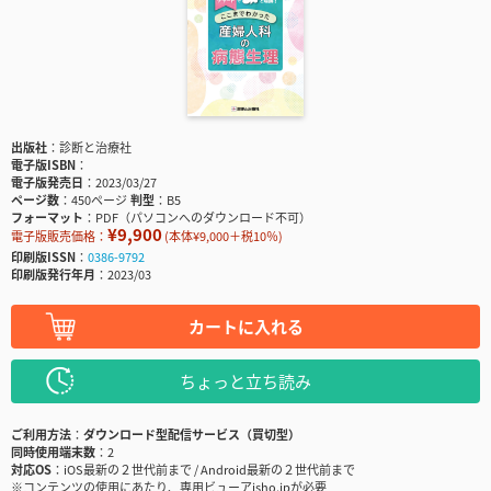
出版社
診断と治療社
電子版ISBN
電子版発売日
2023/03/27
ページ数
450ページ
判型
B5
フォーマット
PDF（パソコンへのダウンロード不可）
¥9,900
電子版販売価格：
(本体¥9,000＋税10％)
印刷版ISSN
0386-9792
印刷版発行年月
2023/03
カートに入れる
ちょっと立ち読み
ご利用方法
ダウンロード型配信サービス（買切型）
同時使用端末数
2
対応OS
iOS最新の２世代前まで / Android最新の２世代前まで
※コンテンツの使用にあたり、専用ビューアisho.jpが必要