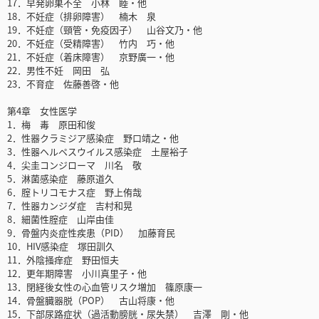
17．早発卵巣不全 小林 睦・他
18．不妊症（排卵障害） 楠木 泉
19．不妊症（頸管・免疫因子） 山谷文乃・他
20．不妊症（受精障害） 竹内 巧・他
21．不妊症（着床障害） 京野廣一・他
22．男性不妊 岡田 弘
23．不育症 佐藤善啓・他
第4章 女性医学
1．梅 毒 原田和俊
2．性器クラミジア感染症 野口靖之・他
3．性器ヘルペスウイルス感染症 土屋裕子
4．尖圭コンジローマ 川名 敬
5．淋菌感染症 藤原道久
6．腟トリコモナス症 野上侑哉
7．性器カンジダ症 吉村和晃
8．細菌性腟症 山岸由佳
9．骨盤内炎症性疾患（PID） 加藤育民
10．HIV感染症 塚田訓久
11．外陰掻痒症 野田恒夫
12．更年期障害 小川真里子・他
13．閉経後女性の心血管リスク増加 篠原康一
14．骨盤臓器脱（POP） 古山将康・他
15．下部尿路症状（過活動膀胱・尿失禁） 吉澤 剛・他