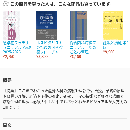
この商品を買った人は、こんな商品も買っています。
感染症プラチナ
ホスピタリスト
総合内科病棟マ
妊娠と授乳 第4
マニュアル Ver.9
のための内科診
ニュアル 疾患
版
2025-2026
療フローチャ...
ごとの管理
¥9,900
¥2,750
¥8,800
¥6,160
概要
【特集】ここまでわかった産婦人科の病態生理 診断，治療，予防の原理
や背景の理解，経過や予後の推定，研究テーマの探求など様々な場面で
病態生理の理解は必須！忙しい中でもパッとわかるビジュアルが大充実の
1冊です！
目次