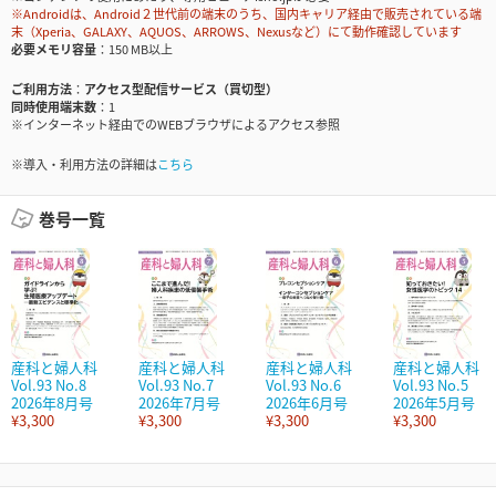
※Androidは、Android２世代前の端末のうち、国内キャリア経由で販売されている端
末（Xperia、GALAXY、AQUOS、ARROWS、Nexusなど）にて動作確認しています
必要メモリ容量
150 MB以上
ご利用方法
アクセス型配信サービス（買切型）
同時使用端末数
1
※インターネット経由でのWEBブラウザによるアクセス参照
※導入・利用方法の詳細は
こちら
巻号一覧
産科と婦人科
産科と婦人科
産科と婦人科
産科と婦人科
Vol.93 No.8
Vol.93 No.7
Vol.93 No.6
Vol.93 No.5
2026年8月号
2026年7月号
2026年6月号
2026年5月号
¥3,300
¥3,300
¥3,300
¥3,300