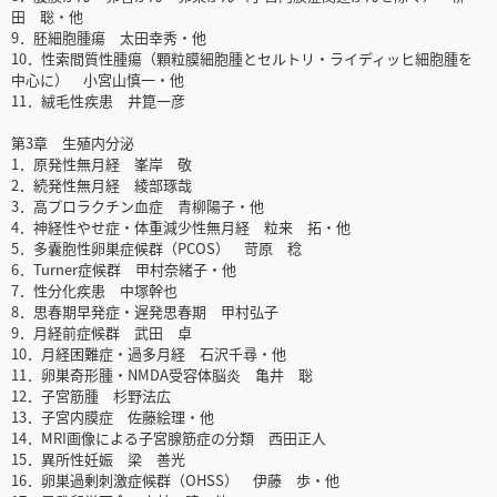
田 聡・他
9．胚細胞腫瘍 太田幸秀・他
10．性索間質性腫瘍（顆粒膜細胞腫とセルトリ・ライディッヒ細胞腫を
中心に） 小宮山慎一・他
11．絨毛性疾患 井箟一彦
第3章 生殖内分泌
1．原発性無月経 峯岸 敬
2．続発性無月経 綾部琢哉
3．高プロラクチン血症 青柳陽子・他
4．神経性やせ症・体重減少性無月経 粒来 拓・他
5．多囊胞性卵巣症候群（PCOS） 苛原 稔
6．Turner症候群 甲村奈緒子・他
7．性分化疾患 中塚幹也
8．思春期早発症・遅発思春期 甲村弘子
9．月経前症候群 武田 卓
10．月経困難症・過多月経 石沢千尋・他
11．卵巣奇形腫・NMDA受容体脳炎 亀井 聡
12．子宮筋腫 杉野法広
13．子宮内膜症 佐藤絵理・他
14．MRI画像による子宮腺筋症の分類 西田正人
15．異所性妊娠 梁 善光
16．卵巣過剰刺激症候群（OHSS） 伊藤 歩・他