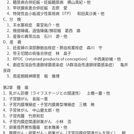
2．糖尿病合併妊娠・妊娠糖尿病 横山真紀・他
3．甲状腺疾患合併妊娠 吉原 愛
4．特発性血小板減少性紫斑病（ITP） 和田真沙美・他
C．分 娩
1．羊水塞栓症 東堂祐介・他
2．微弱陣痛，過強陣痛/頻収縮 葛西 路
3．産後の異常出血 石川 源・他
D．産 褥
1．妊産婦の深部静脈血栓症・肺血栓塞栓症 森川 守
2．帝王切開の術後合併症 林 昌子
3．RPOC（retained products of conception） 中西美紗緒・他
4．劇症型溶血性連鎖球菌感染症（A群溶血性連鎖球菌感染症） 亀井
良政
5．周産期精神障害 堀 雅博
第2章 腫 瘍
1．乳がん診療（ライフステージとの関連性） 土橋一慶・他
2．子宮頸がん 長阪一憲
3．子宮内膜増殖症・子宮内膜異型増殖症 三橋 暁
4．子宮体がん 中山健太郎・他
5．子宮肉腫 竹原和宏
6．子宮内膜症関連卵巣がん 小林 浩
7．卵巣境界悪性腫瘍 岩本雅美・他
8．腹膜がん・卵管がん・卵巣がん（子宮内膜症関連がんを除く） 柳