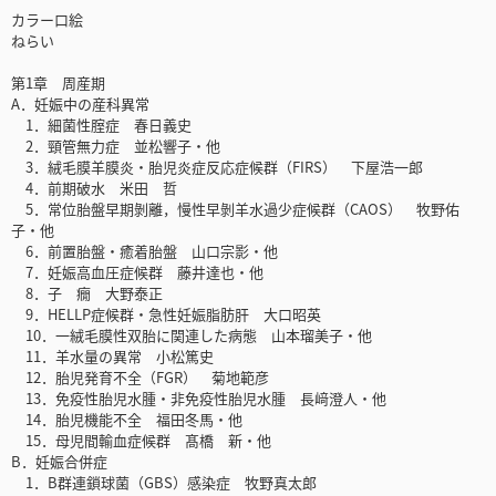
カラー口絵
ねらい
第1章 周産期
A．妊娠中の産科異常
1．細菌性腟症 春日義史
2．頸管無力症 並松響子・他
3．絨毛膜羊膜炎・胎児炎症反応症候群（FIRS） 下屋浩一郎
4．前期破水 米田 哲
5．常位胎盤早期剝離，慢性早剝羊水過少症候群（CAOS） 牧野佑
子・他
6．前置胎盤・癒着胎盤 山口宗影・他
7．妊娠高血圧症候群 藤井達也・他
8．子 癇 大野泰正
9．HELLP症候群・急性妊娠脂肪肝 大口昭英
10．一絨毛膜性双胎に関連した病態 山本瑠美子・他
11．羊水量の異常 小松篤史
12．胎児発育不全（FGR） 菊地範彦
13．免疫性胎児水腫・非免疫性胎児水腫 長﨑澄人・他
14．胎児機能不全 福田冬馬・他
15．母児間輸血症候群 髙橋 新・他
B．妊娠合併症
1．B群連鎖球菌（GBS）感染症 牧野真太郎