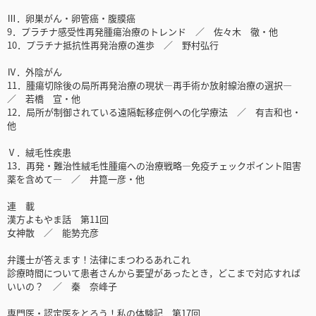
Ⅲ．卵巣がん・卵管癌・腹膜癌
9．プラチナ感受性再発腫瘍治療のトレンド ／ 佐々木 徹・他
10．プラチナ抵抗性再発治療の進歩 ／ 野村弘行
Ⅳ．外陰がん
11．腫瘍切除後の局所再発治療の現状―再手術か放射線治療の選択―
／ 若橋 宣・他
12．局所が制御されている遠隔転移症例への化学療法 ／ 有吉和也・
他
Ⅴ．絨毛性疾患
13．再発・難治性絨毛性腫瘍への治療戦略―免疫チェックポイント阻害
薬を含めて― ／ 井箟一彦・他
連 載
漢方よもやま話 第11回
女神散 ／ 能㔟充彦
弁護士が答えます！法律にまつわるあれこれ
診療時間について患者さんから要望があったとき，どこまで対応すれば
いいの？ ／ 秦 奈峰子
専門医・認定医をとろう！私の体験記 第17回