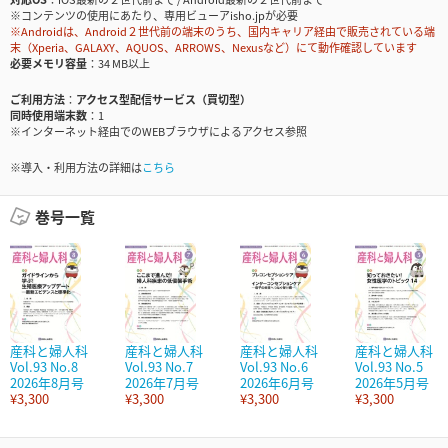
※コンテンツの使用にあたり、専用ビューアisho.jpが必要
※Androidは、Android２世代前の端末のうち、国内キャリア経由で販売されている端
末（Xperia、GALAXY、AQUOS、ARROWS、Nexusなど）にて動作確認しています
必要メモリ容量
34 MB以上
ご利用方法
アクセス型配信サービス（買切型）
同時使用端末数
1
※インターネット経由でのWEBブラウザによるアクセス参照
※導入・利用方法の詳細は
こちら
巻号一覧
産科と婦人科
産科と婦人科
産科と婦人科
産科と婦人科
Vol.93 No.8
Vol.93 No.7
Vol.93 No.6
Vol.93 No.5
2026年8月号
2026年7月号
2026年6月号
2026年5月号
¥3,300
¥3,300
¥3,300
¥3,300