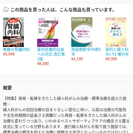
この商品を買った人は、こんな商品も買っています。
無敵の腎臓内科
産科危機的出血
周産期医学54巻8
産科と婦人科
¥5,940
への対応 改訂第
号
Vol.91 増刊号
2版
¥3,190
¥9,900
¥8,580
概要
【特集】再発・転移をきたした婦人科がんの治療―標準治療を超えた挑
戦―
婦人科がんの初回治療の目まぐるしい変化に伴い，以前は治癒の可能性
や全生存期間の延長さえ困難だった再発・転移をきたした婦人科がんの
治療も変わりつつあり，いわゆるベストサポーティブケアの概念さえ覆る
状況に至っている分野もあります．進行婦人科がんを取り扱う施設では，
標準治療の概念を超えた治療に挑戦する状況となっているのではないでし