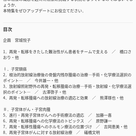
ょうか．
本特集をぜひアップデートにお役立てださい．
目次
企画 宮城悦子
1．再発・転移をきたした難治性がん患者をチームで支える ／ 橋口さ
おり・他
Ⅰ．子宮頸癌
2．根治的放射線治療後の骨盤内残存腫瘍の治療―手術・化学療法選択の
ポイント― ／ 今井雄一・他
3．放射線照射野外の再発・転移腫瘍の治療―手術・放射線・化学療法選
択のポイント― ／ 古澤啓子・他
4．再発・転移腫瘍への放射線治療の適応と効果 ／ 熊澤琢也・他
Ⅱ．子宮体がん・子宮肉腫
5．進行・再発子宮体がんへの手術療法の適応 ／ 加藤一喜
6．再発・転移腫瘍への化学療法のトピックス ／ 原野謙一
7．再発・転移性腫瘍へのホルモン療法の位置づけ ／ 吉岡恵美・他
8．再発子宮体がんに対する放射線治療 ／ 礒橋文明