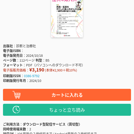
出版社
診断と治療社
電子版ISBN
電子版発売日
2024/10/18
ページ数
112ページ
判型
B5
フォーマット
PDF（パソコンへのダウンロード不可）
¥3,190
電子版販売価格：
(本体¥2,900＋税10％)
印刷版ISSN
0386-9792
印刷版発行年月
2024/10
カートに入れる
ちょっと立ち読み
ご利用方法
ダウンロード型配信サービス（買切型）
同時使用端末数
2
対応OS
iOS最新の２世代前まで / Android最新の２世代前まで