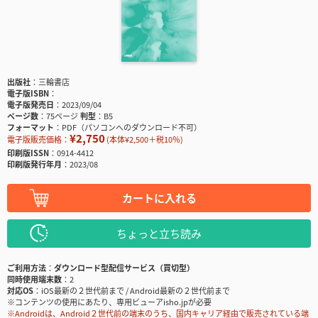
出版社
三輪書店
電子版ISBN
電子版発売日
2023/09/04
ページ数
75ページ
判型
B5
フォーマット
PDF（パソコンへのダウンロード不可）
¥2,750
電子版販売価格：
(本体¥2,500＋税10％)
印刷版ISSN
0914-4412
印刷版発行年月
2023/08
カートに入れる
ちょっと立ち読み
ご利用方法
ダウンロード型配信サービス（買切型）
同時使用端末数
2
対応OS
iOS最新の２世代前まで / Android最新の２世代前まで
※コンテンツの使用にあたり、専用ビューアisho.jpが必要
※Androidは、Android２世代前の端末のうち、国内キャリア経由で販売されている端