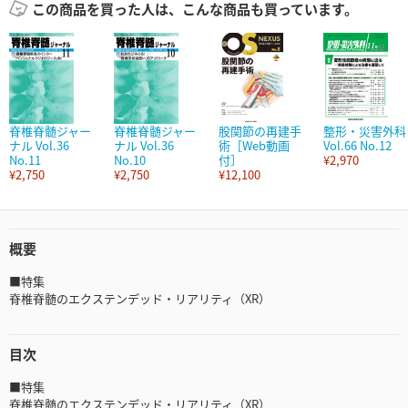
この商品を買った人は、こんな商品も買っています。
脊椎脊髄ジャー
脊椎脊髄ジャー
股関節の再建手
整形・災害外科
ナル Vol.36
ナル Vol.36
術［Web動画
Vol.66 No.12
No.11
No.10
付］
¥2,970
¥2,750
¥2,750
¥12,100
概要
■特集
脊椎脊髄のエクステンデッド・リアリティ（XR）
目次
■特集
脊椎脊髄のエクステンデッド・リアリティ（XR）