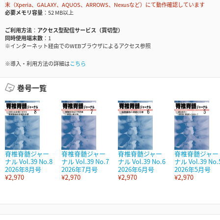
末（Xperia、GALAXY、AQUOS、ARROWS、Nexusなど）にて動作確認しています
必要メモリ容量
52 MB以上
ご利用方法
アクセス型配信サービス（買切型）
同時使用端末数
1
※インターネット経由でのWEBブラウザによるアクセス参照
※導入・利用方法の詳細は
こちら
巻号一覧
脊椎脊髄ジャー
脊椎脊髄ジャー
脊椎脊髄ジャー
脊椎脊髄ジャー
ナル Vol.39 No.8
ナル Vol.39 No.7
ナル Vol.39 No.6
ナル Vol.39 No.
2026年8月号
2026年7月号
2026年6月号
2026年5月号
¥2,970
¥2,970
¥2,970
¥2,970