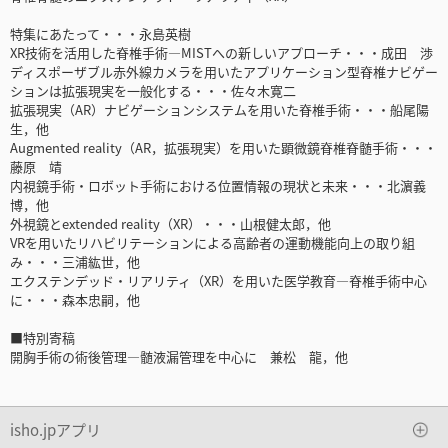
特集にあたって・・・永島英樹
XR技術を活用した脊椎手術―MISTへの新しいアプローチ・・・成田 渉
ディスポーザブル赤外線カメラを用いたアプリケーション型脊椎ナビゲー
ションは拡張現実を一般化する・・・佐々木寛二
拡張現実（AR）ナビゲーションシステムを用いた脊椎手術・・・船尾陽
生，他
Augmented reality（AR，拡張現実）を用いた顕微鏡脊椎脊髄手術・・・
藤原 靖
内視鏡手術・ロボット手術における位置情報の現状と未来・・・北濵義
博，他
外視鏡とextended reality（XR）・・・山根健太郎，他
VRを用いたリハビリテーションによる高齢者の運動機能向上の取り組
み・・・三浦紘世，他
エクステンデッド・リアリティ（XR）を用いた医学教育―脊椎手術中心
に・・・森本忠嗣，他
■特別寄稿
開胸手術の術後管理―髄液漏管理を中心に 兼松 龍，他
isho.jpアプリ