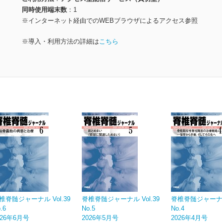
同時使用端末数
1
※インターネット経由でのWEBブラウザによるアクセス参照
※導入・利用方法の詳細は
こちら
椎脊髄ジャーナル Vol.39
脊椎脊髄ジャーナル Vol.39
脊椎脊髄ジャーナル 
.6
No.5
No.4
026年6月号
2026年5月号
2026年4月号