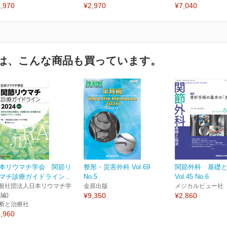
,970
¥2,970
¥7,040
は、こんな商品も買っています。
本リウマチ学会 関節リ
整形・災害外科 Vol.69
関節外科 基礎
マチ診療ガイドライン...
No.5
Vol.45 No.6
般社団法人日本リウマチ学
金原出版
メジカルビュー社
(編)
¥9,350
¥2,860
断と治療社
,960