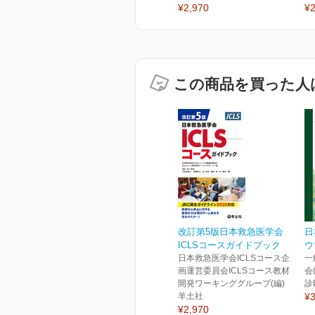
¥2,970
¥2
この商品を買った人
改訂第5版日本救急医学会
日
ICLSコースガイドブック
ウ
日本救急医学会ICLSコース企
一
画運営委員会ICLSコース教材
会
開発ワーキンググループ(編)
診
羊土社
¥3
¥2,970