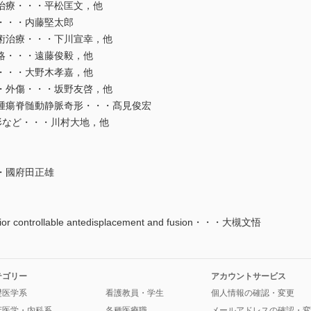
治療・・・平松匡文，他
・・・内藤堅太郎
術治療・・・下川宣幸，他
略・・・遠藤俊毅，他
・・・大野木孝嘉，他
・外傷・・・坂野友啓，他
腫瘍脊髄動静脈奇形・・・髙見俊宏
奇形など・・・川村大地，他
・國府田正雄
trollable antedisplacement and fusion・・・大槻文悟
テゴリー
アカウントサービス
礎医学系
看護教員・学生
個人情報の確認・変更
床医学・内科系
各種医療職
メールアドレスの確認・変