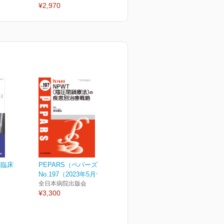
¥2,970
¥2,970
¥
と臨床
PEPARS（ペパーズ）
No.197（2023年5月号）
全日本病院出版会
¥3,300