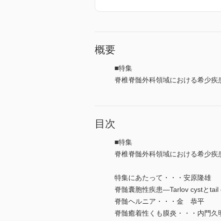
概要
■特集
脊椎脊髄外科領域における希少疾
目次
■特集
脊椎脊髄外科領域における希少疾
特集にあたって・・・安原隆雄
脊髄囊胞性疾患―Tarlov cystとt
脊髄ヘルニア・・・金 恭平
脊髄癒着性くも膜炎・・・内門久