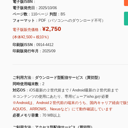
電子版ISBN
電子版発売日
2025/10/06
ページ数
110ページ
判型
B5
フォーマット
PDF（パソコンへのダウンロード不可）
¥2,750
電子版販売価格：
(本体¥2,500＋税10％)
印刷版ISSN
0914-4412
印刷版発行年月
2025/09
ご利用方法
ダウンロード型配信サービス（買切型）
同時使用端末数
2
対応OS
iOS最新の２世代前まで / Android最新の２世代前まで
※コンテンツの使用にあたり、専用ビューアisho.jpが必要
※Androidは、Android２世代前の端末のうち、国内キャリア経由で販
AQUOS、ARROWS、Nexusなど）にて動作確認しています
必要メモリ容量
70 MB以上
ご利用方法
アクセス型配信サービス（買切型）