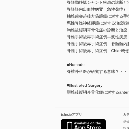
脊髄動静脈シャント疾患の診断と
脊髄髄内出血性病変（急性発症）
軸椎歯突起後方偽腫瘍に対する手
悪性脊髄神経膠腫に対する治療戦
胸椎後縦靭帯骨化症の診断と治療
脊椎手術後再手術症例―変性疾患
脊髄手術後再手術症例―脊髄髄内
脊髄手術後再手術症例―Chiari
■Nomade
脊椎外科医が研究する意味？・・
■Illustrated Surgery
頸椎後縦靭帯骨化症に対するanterior con
isho.jpアプリ
カ
基
臨