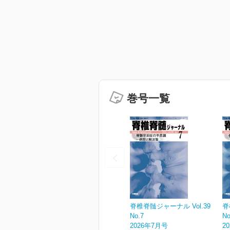
巻号一覧
脊椎脊髄ジャーナル Vol.39
脊
No.7
No
2026年7月号
2