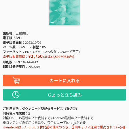
出版社
三輪書店
電子版ISBN
電子版発売日
2023/10/09
ページ数
87ページ
判型
B5
フォーマット
PDF（パソコンへのダウンロード不可）
¥2,750
電子版販売価格：
(本体¥2,500＋税10％)
印刷版ISSN
0914-4412
印刷版発行年月
2023/09
カートに入れる
ちょっと立ち読み
ご利用方法
ダウンロード型配信サービス（買切型）
同時使用端末数
2
対応OS
iOS最新の２世代前まで / Android最新の２世代前まで
※コンテンツの使用にあたり、専用ビューアisho.jpが必要
※Androidは、Android２世代前の端末のうち、国内キャリア経由で販売されている端