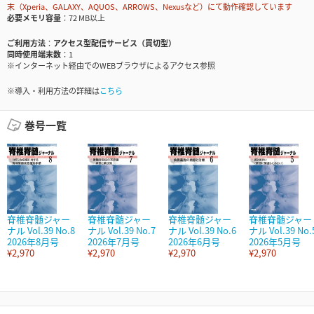
末（Xperia、GALAXY、AQUOS、ARROWS、Nexusなど）にて動作確認しています
必要メモリ容量
72 MB以上
ご利用方法
アクセス型配信サービス（買切型）
同時使用端末数
1
※インターネット経由でのWEBブラウザによるアクセス参照
※導入・利用方法の詳細は
こちら
巻号一覧
脊椎脊髄ジャー
脊椎脊髄ジャー
脊椎脊髄ジャー
脊椎脊髄ジャー
ナル Vol.39 No.8
ナル Vol.39 No.7
ナル Vol.39 No.6
ナル Vol.39 No.
2026年8月号
2026年7月号
2026年6月号
2026年5月号
¥2,970
¥2,970
¥2,970
¥2,970