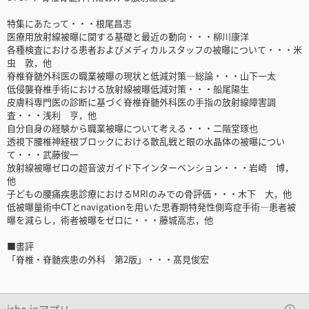
特集にあたって・・・根尾昌志
医療用放射線被曝に関する基礎と最近の動向・・・柳川康洋
各種検査における患者およびメディカルスタッフの被曝について・・・米
虫 敦，他
脊椎脊髄外科医の職業被曝の現状と低減対策―総論・・・山下一太
低侵襲脊椎手術における放射線被曝低減対策・・・船尾陽生
皮膚科専門医の診断に基づく脊椎脊髄外科医の手指の放射線障害調
査・・・浅利 亨，他
自分自身の経験から職業被曝について考える・・・二階堂琢也
透視下腰椎神経根ブロックにおける散乱戦と眼の水晶体の被曝につい
て・・・武藤俊一
放射線被曝ゼロの超音波ガイド下インターベンション・・・岩崎 博，
他
子どもの腰痛疾患診療におけるMRIのみでの骨評価・・・木下 大，他
低被曝量術中CTとnavigationを用いた思春期特発性側弯症手術―患者被
曝を減らし，術者被曝をゼロに・・・藤城高志，他
■書評
「脊椎・脊髄疾患の外科 第2版」・・・髙見俊宏