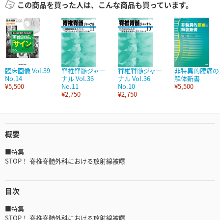
この商品を買った人は、こんな商品も買っています。
臨床画像 Vol.39
脊椎脊髄ジャー
脊椎脊髄ジャー
非特異的腰痛の
No.14
ナル Vol.36
ナル Vol.36
解体新書
¥5,500
No.11
No.10
¥5,500
¥2,750
¥2,750
概要
■特集
STOP！ 脊椎脊髄外科における放射線被曝
目次
■特集
STOP！ 脊椎脊髄外科における放射線被曝