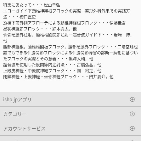
特集にあたって・・・松山幸弘
エコーガイド下頸椎神経根ブロックの実際―整形外科外来での実践方
法・・・橋口直史
透視下前外側アプローチによる頸椎神経根ブロック・・・伊藤圭吾
星状神経節ブロック・・・鈴木興太，他
仙骨硬膜外注射，腰椎椎間関節注射―超音波ガイド下・・・岩﨑 博，
他
腰部神経根，腰椎椎間板ブロック，腰部硬膜外ブロック・・・二階堂琢也
誰でもできる仙腸関節ブロックによる仙腸関節障害の診断―解剖に基づい
たブロックの実際とその意義・・・黒澤大輔，他
超音波を使用した股関節内注射法・・・古橋弘基，他
上殿皮神経・中殿皮神経ブロック・・・團 裕之，他
閉鎖神経・上殿神経・坐骨神経ブロック・・・臼井要介，他
isho.jpアプリ
カテゴリー
アカウントサービス