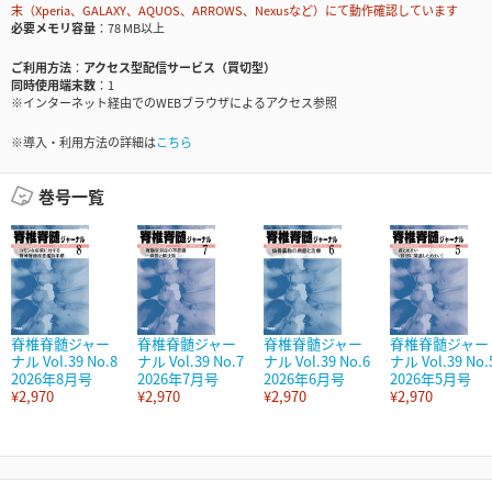
末（Xperia、GALAXY、AQUOS、ARROWS、Nexusなど）にて動作確認しています
必要メモリ容量
78 MB以上
ご利用方法
アクセス型配信サービス（買切型）
同時使用端末数
1
※インターネット経由でのWEBブラウザによるアクセス参照
※導入・利用方法の詳細は
こちら
巻号一覧
脊椎脊髄ジャー
脊椎脊髄ジャー
脊椎脊髄ジャー
脊椎脊髄ジャー
ナル Vol.39 No.8
ナル Vol.39 No.7
ナル Vol.39 No.6
ナル Vol.39 No.
2026年8月号
2026年7月号
2026年6月号
2026年5月号
¥2,970
¥2,970
¥2,970
¥2,970