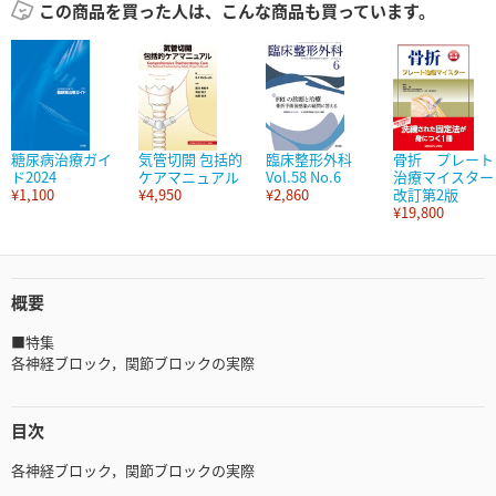
この商品を買った人は、こんな商品も買っています。
糖尿病治療ガイ
気管切開 包括的
臨床整形外科
骨折 プレート
ド2024
ケアマニュアル
Vol.58 No.6
治療マイスター
¥1,100
¥4,950
¥2,860
改訂第2版
¥19,800
概要
■特集
各神経ブロック，関節ブロックの実際
目次
各神経ブロック，関節ブロックの実際