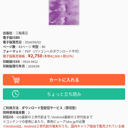
出版社
三輪書店
電子版ISBN
電子版発売日
2024/09/02
ページ数
83ページ
判型
B5
フォーマット
PDF（パソコンへのダウンロード不可）
¥2,750
電子版販売価格：
(本体¥2,500＋税10％)
印刷版ISSN
0914-4412
印刷版発行年月
2024/08
カートに入れる
ちょっと立ち読み
ご利用方法
ダウンロード型配信サービス（買切型）
同時使用端末数
2
対応OS
iOS最新の２世代前まで / Android最新の２世代前まで
※コンテンツの使用にあたり、専用ビューアisho.jpが必要
※Androidは、Android２世代前の端末のうち、国内キャリア経由で販売されている端