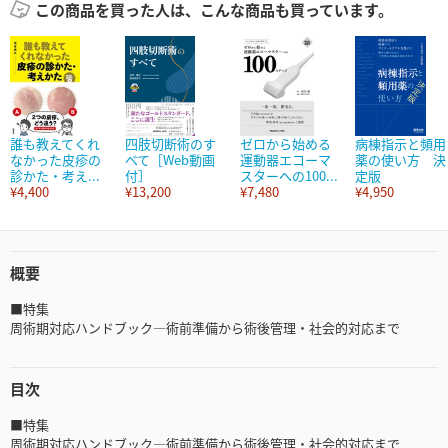
この商品を買った人は、こんな商品も買っています。
誰も教えてくれ
四肢切断術のす
ゼロから始める
病棟指示と頻用
なかった皮疹の
べて［Web動画
運動器エコーマ
薬の使い方 決
診かた・考え...
付］
スターへの100...
定版
¥4,400
¥13,200
¥7,480
¥4,950
概要
■特集
周術期対応ハンドブック―術前準備から術後管理・社会的対応まで
目次
■特集
周術期対応ハンドブック―術前準備から術後管理・社会的対応まで