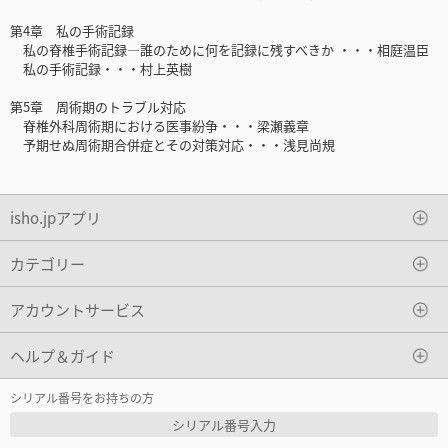
第4章 私の手術記録
私の脊椎手術記録―誰のために何を記録に残すべきか ・・・相庭温臣
私の手術記録・・・村上英樹
第5章 周術期のトラブル対応
脊椎外科周術期における医事紛争・・・梁瀬義章
予期せぬ周術期合併症とその対策対応・・・浅見尚規
isho.jpアプリ
カテゴリー
アカウントサービス
ヘルプ＆ガイド
シリアル番号をお持ちの方
シリアル番号入力