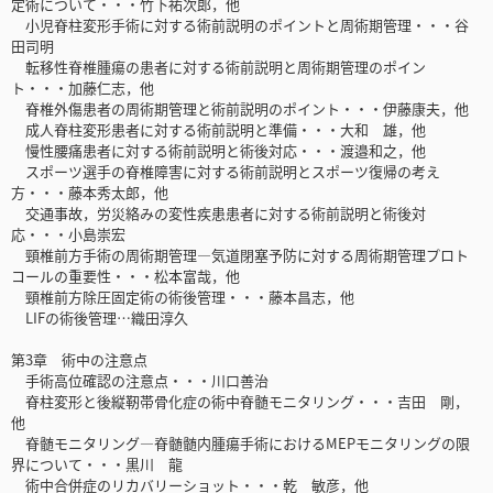
定術について・・・竹下祐次郎，他
小児脊柱変形手術に対する術前説明のポイントと周術期管理・・・谷
田司明
転移性脊椎腫瘍の患者に対する術前説明と周術期管理のポイン
ト・・・加藤仁志，他
脊椎外傷患者の周術期管理と術前説明のポイント・・・伊藤康夫，他
成人脊柱変形患者に対する術前説明と準備・・・大和 雄，他
慢性腰痛患者に対する術前説明と術後対応・・・渡邉和之，他
スポーツ選手の脊椎障害に対する術前説明とスポーツ復帰の考え
方・・・藤本秀太郎，他
交通事故，労災絡みの変性疾患患者に対する術前説明と術後対
応・・・小島崇宏
頸椎前方手術の周術期管理―気道閉塞予防に対する周術期管理プロト
コールの重要性・・・松本富哉，他
頸椎前方除圧固定術の術後管理・・・藤本昌志，他
LIFの術後管理…織田淳久
第3章 術中の注意点
手術高位確認の注意点・・・川口善治
脊柱変形と後縦靭帯骨化症の術中脊髄モニタリング・・・吉田 剛，
他
脊髄モニタリング―脊髄髄内腫瘍手術におけるMEPモニタリングの限
界について・・・黒川 龍
術中合併症のリカバリーショット・・・乾 敏彦，他