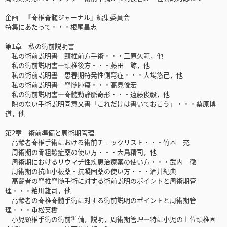
企画 『脊椎脊髄ジャーナル』編集委員会
特集にあたって・・・根尾昌志
第1章 私の術前説明書
私の術前説明書―頸椎前方手術・・・三原久範，他
私の術前説明書―頸椎後方・・・藤田 諒，他
私の術前説明書―思春期特発性側弯症・・・大場悠己，他
私の術前説明書―脊髄腫瘍・・・髙見俊宏
私の術前説明書―脊髄動静脈奇形・・・遠藤俊毅，他
隙のない手術説明同意文書「これだけは書いておこう」・・・桑原博
道，他
第2章 術前準備と周術期管理
高齢者脊椎手術における術前チェックリスト・・・竹本 充
周術期の骨粗鬆症薬の使い方・・・大鳥精司，他
周術期におけるリウマチ性疾患治療薬の使い方・・・武内 徹
周術期の抗血小板薬・抗凝固薬の使い方・・・酒井紀典
高齢者の脊椎脊髄手術に対する術前説明のポイントと周術期管
理・・・粕川雄司，他
高齢者の脊椎脊髄手術に対する術前説明のポイントと周術期管
理・・・重松英樹
小児頸椎手術の術前準備，説明，周術期管理―特に小児の上位頸椎固