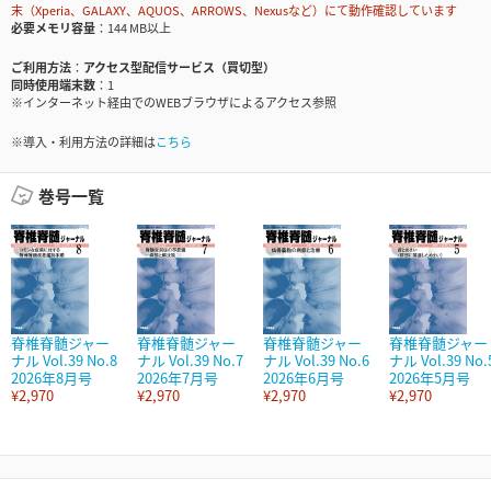
末（Xperia、GALAXY、AQUOS、ARROWS、Nexusなど）にて動作確認しています
必要メモリ容量
144 MB以上
ご利用方法
アクセス型配信サービス（買切型）
同時使用端末数
1
※インターネット経由でのWEBブラウザによるアクセス参照
※導入・利用方法の詳細は
こちら
巻号一覧
脊椎脊髄ジャー
脊椎脊髄ジャー
脊椎脊髄ジャー
脊椎脊髄ジャー
ナル Vol.39 No.8
ナル Vol.39 No.7
ナル Vol.39 No.6
ナル Vol.39 No.
2026年8月号
2026年7月号
2026年6月号
2026年5月号
¥2,970
¥2,970
¥2,970
¥2,970