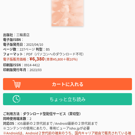
出版社
三輪書店
電子版ISBN
電子版発売日
2023/04/10
ページ数
227ページ
判型
B5
フォーマット
PDF（パソコンへのダウンロード不可）
¥6,380
電子版販売価格：
(本体¥5,800＋税10％)
印刷版ISSN
0914-4412
印刷版発行年月
2023/03
カートに入れる
ちょっと立ち読み
ご利用方法
ダウンロード型配信サービス（買切型）
同時使用端末数
2
対応OS
iOS最新の２世代前まで / Android最新の２世代前まで
※コンテンツの使用にあたり、専用ビューアisho.jpが必要
※Androidは、Android２世代前の端末のうち、国内キャリア経由で販売されている端