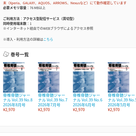
末（Xperia、GALAXY、AQUOS、ARROWS、Nexusなど）にて動作確認しています
必要メモリ容量
76 MB以上
ご利用方法
アクセス型配信サービス（買切型）
同時使用端末数
1
※インターネット経由でのWEBブラウザによるアクセス参照
※導入・利用方法の詳細は
こちら
巻号一覧
脊椎脊髄ジャー
脊椎脊髄ジャー
脊椎脊髄ジャー
脊椎脊髄ジャー
ナル Vol.39 No.8
ナル Vol.39 No.7
ナル Vol.39 No.6
ナル Vol.39 No.
2026年8月号
2026年7月号
2026年6月号
2026年5月号
¥2,970
¥2,970
¥2,970
¥2,970