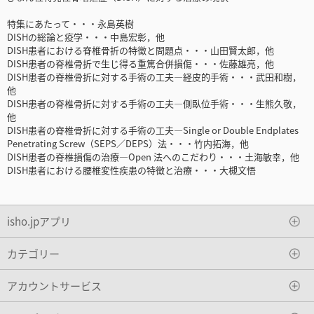
特集にあたって・・・永島英樹
DISHの総論と疫学・・・中島宏彰，他
DISH患者における脊椎骨折の特徴と問題点・・・山田賢太郎，他
DISH患者の脊椎骨折で生じ得る重篤合併損傷・・・佐藤雄亮，他
DISH患者の脊椎骨折に対する手術の工夫―経皮的手術・・・武田和樹，
他
DISH患者の脊椎骨折に対する手術の工夫―側臥位手術・・・生熊久敬，
他
DISH患者の脊椎骨折に対する手術の工夫―Single or Double Endplates
Penetrating Screw（SEPS／DEPS）法・・・竹内拓海，他
DISH患者の脊椎損傷の治療―Open 法へのこだわり・・・土海敏幸，他
DISH患者における腰椎変性疾患の特徴と治療・・・大槻文悟
isho.jpアプリ
カテゴリー
アカウントサービス