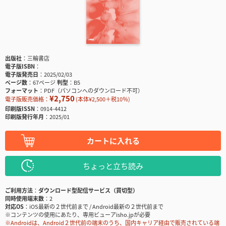
出版社
三輪書店
電子版ISBN
電子版発売日
2025/02/03
ページ数
67ページ
判型
B5
フォーマット
PDF（パソコンへのダウンロード不可）
¥2,750
電子版販売価格：
(本体¥2,500＋税10％)
印刷版ISSN
0914-4412
印刷版発行年月
2025/01
カートに入れる
ちょっと立ち読み
ご利用方法
ダウンロード型配信サービス（買切型）
同時使用端末数
2
対応OS
iOS最新の２世代前まで / Android最新の２世代前まで
※コンテンツの使用にあたり、専用ビューアisho.jpが必要
※Androidは、Android２世代前の端末のうち、国内キャリア経由で販売されている端