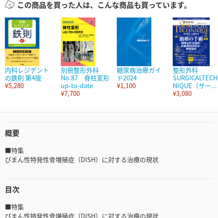
この商品を買った人は、こんな商品も買っています。
内科レジデント
別冊整形外科
糖尿病治療ガイ
整形外科
の鉄則 第4版
No.87 脊柱変形
ド2024
SURGICALTECH
¥5,280
up-to-date
¥1,100
NIQUE（サー...
¥7,700
¥3,080
概要
■特集
びまん性特発性骨増殖症（DISH）に対する治療の現状
目次
■特集
びまん性特発性骨増殖症（DISH）に対する治療の現状