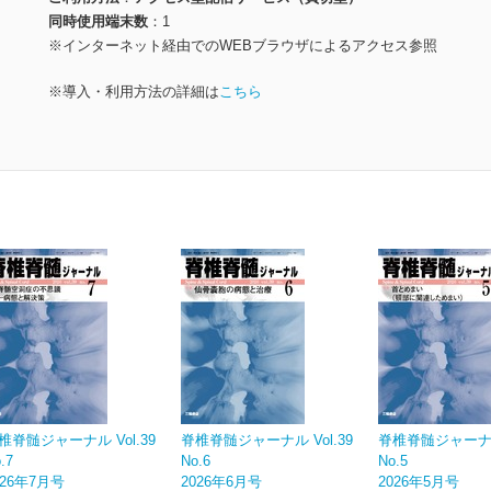
同時使用端末数
1
※インターネット経由でのWEBブラウザによるアクセス参照
※導入・利用方法の詳細は
こちら
椎脊髄ジャーナル Vol.39
脊椎脊髄ジャーナル Vol.39
脊椎脊髄ジャーナル 
.7
No.6
No.5
026年7月号
2026年6月号
2026年5月号