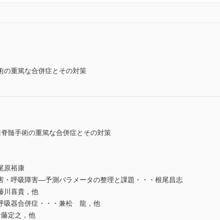
術の重篤な合併症とその対策
椎脊髄手術の重篤な合併症とその対策
尾原裕康
害・呼吸障害―予測パラメータの整理と課題・・・根尾昌志
藤川喜貴，他
呼吸器合併症・・・兼松 龍，他
伊藤定之，他