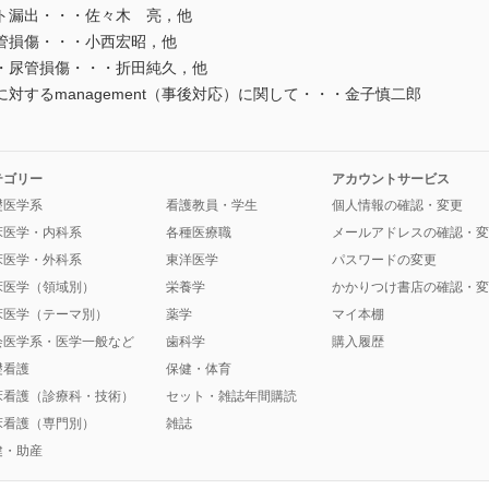
ト漏出・・・佐々木 亮，他
管損傷・・・小西宏昭，他
・尿管損傷・・・折田純久，他
対するmanagement（事後対応）に関して・・・金子慎二郎
テゴリー
アカウントサービス
礎医学系
看護教員・学生
個人情報の確認・変更
床医学・内科系
各種医療職
メールアドレスの確認・変
床医学・外科系
東洋医学
パスワードの変更
床医学（領域別）
栄養学
かかりつけ書店の確認・変
床医学（テーマ別）
薬学
マイ本棚
会医学系・医学一般など
歯科学
購入履歴
礎看護
保健・体育
床看護（診療科・技術）
セット・雑誌年間購読
床看護（専門別）
雑誌
健・助産