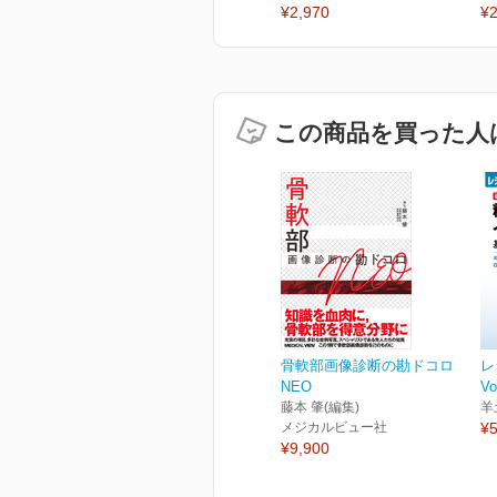
¥2,970
¥2
この商品を買った人
骨軟部画像診断の勘ドコロ
レ
NEO
Vo
藤本 肇(編集)
羊
メジカルビュー社
¥5
¥9,900