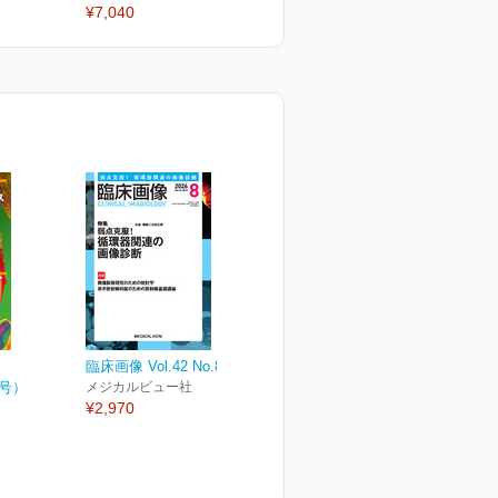
¥7,040
¥2,970
¥
臨床画像 Vol.42 No.8
月号）
メジカルビュー社
¥2,970