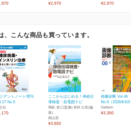
,970
¥2,970
¥2,970
は、こんな商品も買っています。
ジデントノート増刊
ここからはじめる！神経伝
画像診断 Vol.46
l.27 No.5
導検査・筋電図ナビ
No.9（2026年8
土社
飛松 省三(監修) 有村 公良(編
Gakken
,170
集)
¥3,300
南山堂
¥3,850