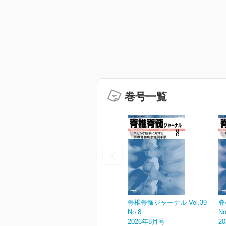
巻号一覧
脊椎脊髄ジャーナル Vol.39
脊
No.8
No
2026年8月号
2