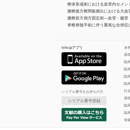
椎体形成術における血管内セメン
腰椎後方椎間板摘出における大血
腰椎前方側方固定術―血管・腸管
脊椎脊髄手術に伴う重篤な合併症に
isho.jpアプリ
カ
基
臨
臨
臨
臨
社
シリアル番号をお持ちの方
基
シリアル番号登録
臨
臨
保