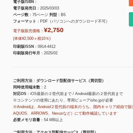
電子版ISBN
電子版発売日
2025/03/03
ページ数
75ページ
判型
B5
フォーマット
PDF（パソコンへのダウンロード不可）
¥2,750
電子版販売価格：
(本体¥2,500＋税10％)
印刷版ISSN
0914-4412
印刷版発行年月
2025/02
ご利用方法
ダウンロード型配信サービス（買切型）
同時使用端末数
2
対応OS
iOS最新の２世代前まで / Android最新の２世代前まで
※コンテンツの使用にあたり、専用ビューアisho.jpが必要
※Androidは、Android２世代前の端末のうち、国内キャリア経由で販
AQUOS、ARROWS、Nexusなど）にて動作確認しています
必要メモリ容量
54 MB以上
ご利用方法
アクセス型配信サービス（買切型）