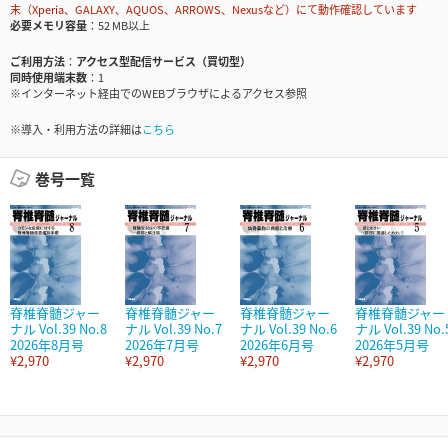
末（Xperia、GALAXY、AQUOS、ARROWS、Nexusなど）にて動作確認しています
必要メモリ容量
52 MB以上
ご利用方法
アクセス型配信サービス（買切型）
同時使用端末数
1
※インターネット経由でのWEBブラウザによるアクセス参照
※導入・利用方法の詳細は
こちら
巻号一覧
脊椎脊髄ジャー
脊椎脊髄ジャー
脊椎脊髄ジャー
脊椎脊髄ジャー
ナル Vol.39 No.8
ナル Vol.39 No.7
ナル Vol.39 No.6
ナル Vol.39 No.
2026年8月号
2026年7月号
2026年6月号
2026年5月号
¥2,970
¥2,970
¥2,970
¥2,970