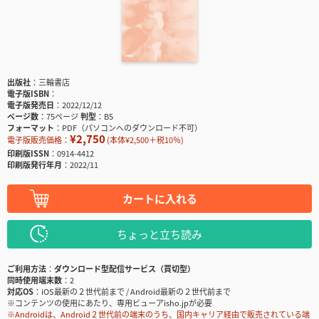
出版社
三輪書店
電子版ISBN
電子版発売日
2022/12/12
ページ数
75ページ
判型
B5
フォーマット
PDF（パソコンへのダウンロード不可）
¥2,750
電子版販売価格：
(本体¥2,500＋税10％)
印刷版ISSN
0914-4412
印刷版発行年月
2022/11
カートに入れる
ちょっと立ち読み
ご利用方法
ダウンロード型配信サービス（買切型）
同時使用端末数
2
対応OS
iOS最新の２世代前まで / Android最新の２世代前まで
※コンテンツの使用にあたり、専用ビューアisho.jpが必要
※Androidは、Android２世代前の端末のうち、国内キャリア経由で販売されている端