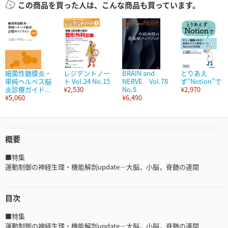
この商品を買った人は、こんな商品も買っています。
細菌性髄膜炎・
レジデントノー
BRAIN and
とりあえ
単純ヘルペス脳
ト Vol.24 No.15
NERVE Vol.78
ず“Notion”で
炎診療ガイド...
¥2,530
No.5
¥2,970
¥5,060
¥6,490
概要
■特集
運動制御の神経生理・機能解剖update―大脳，小脳，脊髄の連関
目次
■特集
運動制御の神経生理・機能解剖update―大脳，小脳，脊髄の連関