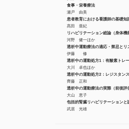
食事・栄養療法
瀬戸 由美
患者教育における看護師の基礎知
髙田 亜紀
リハビリテーション総論（身体機
河野 健一ほか
透析中運動療法の適応・禁忌とリ
伊藤 修
透析中の運動処方1：有酸素トレ
大川 卓也ほか
透析中の運動処方2：レジスタン
齊藤 正和
透析中の運動療法の実際（前後評
大山 恵子
包括的腎臓リハビリテーションと
武居 光雄