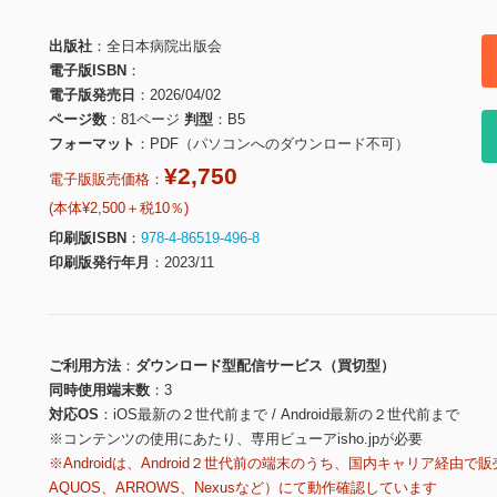
出版社
全日本病院出版会
電子版ISBN
電子版発売日
2026/04/02
ページ数
81ページ
判型
B5
フォーマット
PDF（パソコンへのダウンロード不可）
¥2,750
電子版販売価格：
(本体¥2,500＋税10％)
印刷版ISBN
978-4-86519-496-8
印刷版発行年月
2023/11
ご利用方法
ダウンロード型配信サービス（買切型）
同時使用端末数
3
対応OS
iOS最新の２世代前まで / Android最新の２世代前まで
※コンテンツの使用にあたり、専用ビューアisho.jpが必要
※Androidは、Android２世代前の端末のうち、国内キャリア経由で販
AQUOS、ARROWS、Nexusなど）にて動作確認しています