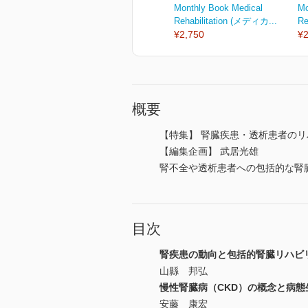
Monthly Book Medical
Mo
Rehabilitation (メディカ...
Re
¥2,750
¥2
概要
【特集】 腎臓疾患・透析患者の
【編集企画】 武居光雄
腎不全や透析患者への包括的な腎
目次
腎疾患の動向と包括的腎臓リハビ
山縣 邦弘
慢性腎臓病（CKD）の概念と病態
安藤 康宏