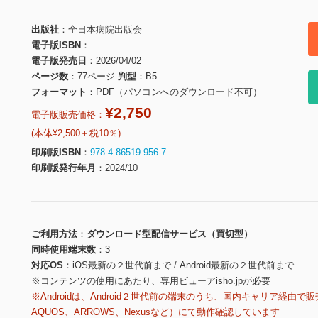
出版社
全日本病院出版会
電子版ISBN
電子版発売日
2026/04/02
ページ数
77ページ
判型
B5
フォーマット
PDF（パソコンへのダウンロード不可）
¥2,750
電子版販売価格：
(本体¥2,500＋税10％)
印刷版ISBN
978-4-86519-956-7
印刷版発行年月
2024/10
ご利用方法
ダウンロード型配信サービス（買切型）
同時使用端末数
3
対応OS
iOS最新の２世代前まで / Android最新の２世代前まで
※コンテンツの使用にあたり、専用ビューアisho.jpが必要
※Androidは、Android２世代前の端末のうち、国内キャリア経由で販
AQUOS、ARROWS、Nexusなど）にて動作確認しています