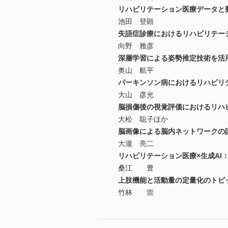
リハビリテーション医療データと
池田 登顕
失語症診療におけるリハビリテー
向野 雅彦
深層学習による姿勢推定技術を活
奥山 航平
パーキンソン病におけるリハビリ
大山 彦光
脳損傷後の視覚評価におけるリハ
大松 聡子ほか
脳画像による脳内ネットワークの
大瀧 亮二
リハビリテーション医療×生成AI
桑江 豊
上肢機能と活動量の定量化のトピ
竹林 崇