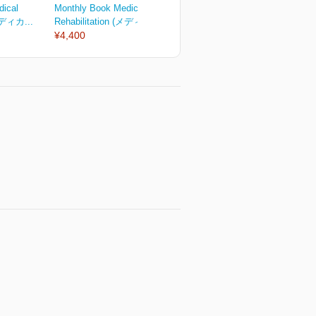
dical
Monthly Book Medical
Monthly Book Medical
M
(メディカ...
Rehabilitation (メディカ...
Rehabilitation (メディカ...
R
¥4,400
¥2,750
¥