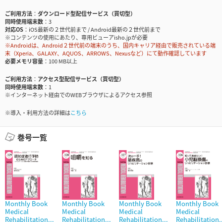
ご利用方法
ダウンロード型配信サービス（買切型）
同時使用端末数
3
対応OS
iOS最新の２世代前まで / Android最新の２世代前まで
※コンテンツの使用にあたり、専用ビューアisho.jpが必要
※Androidは、Android２世代前の端末のうち、国内キャリア経由で販売されている端
末（Xperia、GALAXY、AQUOS、ARROWS、Nexusなど）にて動作確認しています
必要メモリ容量
100 MB以上
ご利用方法
アクセス型配信サービス（買切型）
同時使用端末数
1
※インターネット経由でのWEBブラウザによるアクセス参照
※導入・利用方法の詳細は
こちら
巻号一覧
Monthly Book
Monthly Book
Monthly Book
Monthly Book
Medical
Medical
Medical
Medical
Rehabilitation...
Rehabilitation...
Rehabilitation...
Rehabilitation.