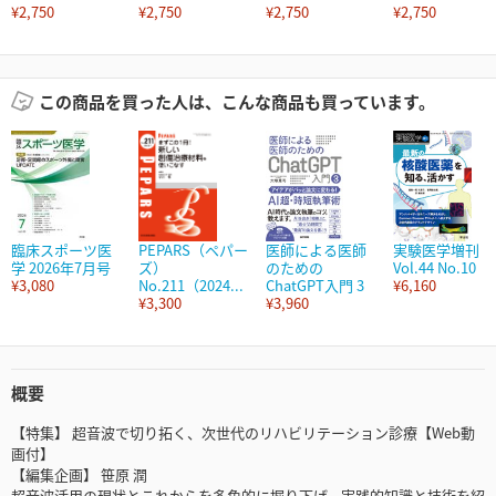
¥2,750
¥2,750
¥2,750
¥2,750
この商品を買った人は、こんな商品も買っています。
臨床スポーツ医
PEPARS（ペパー
医師による医師
実験医学増刊
学 2026年7月号
ズ）
のための
Vol.44 No.10
¥3,080
No.211（2024...
ChatGPT入門 3
¥6,160
¥3,300
¥3,960
概要
【特集】 超音波で切り拓く、次世代のリハビリテーション診療【Web動
画付】
【編集企画】 笹原 潤
超音波活用の現状とこれからを多角的に掘り下げ、実践的知識と技術を紹