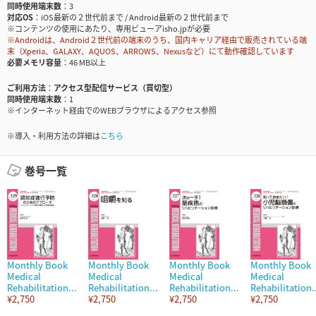
同時使用端末数
3
対応OS
iOS最新の２世代前まで / Android最新の２世代前まで
※コンテンツの使用にあたり、専用ビューアisho.jpが必要
※Androidは、Android２世代前の端末のうち、国内キャリア経由で販売されている端
末（Xperia、GALAXY、AQUOS、ARROWS、Nexusなど）にて動作確認しています
必要メモリ容量
46 MB以上
ご利用方法
アクセス型配信サービス（買切型）
同時使用端末数
1
※インターネット経由でのWEBブラウザによるアクセス参照
※導入・利用方法の詳細は
こちら
巻号一覧
Monthly Book
Monthly Book
Monthly Book
Monthly Book
Medical
Medical
Medical
Medical
Rehabilitation...
Rehabilitation...
Rehabilitation...
Rehabilitation.
¥2,750
¥2,750
¥2,750
¥2,750