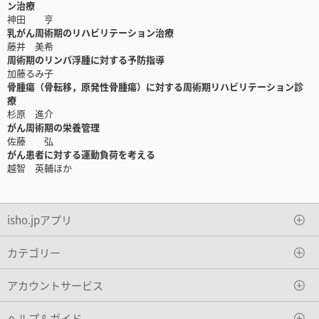
ン治療
神田 亨
乳がん周術期のリハビリテーション治療
藤井 美希
周術期のリンパ浮腫に対する予防指導
加藤るみ子
骨腫瘍（骨転移，原発性骨腫瘍）に対する周術期リハビリテーション診
療
杉原 進介
がん周術期の栄養管理
佐藤 弘
がん患者に対する運動負荷を考える
越智 英輔ほか
isho.jpアプリ
カテゴリー
アカウントサービス
ヘルプ＆ガイド