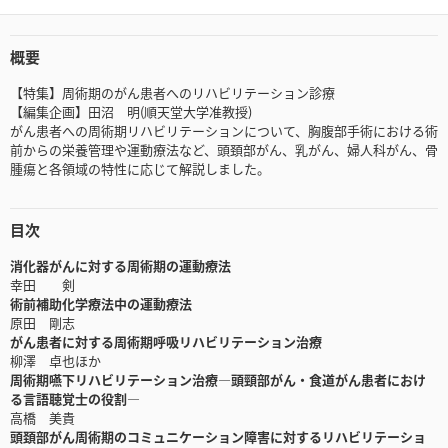
概要
【特集】周術期のがん患者へのリハビリテーション診療
【編集企画】田沼 明(順天堂大学准教授)
がん患者への周術期リハビリテーションについて、胸腹部手術における術
前からの栄養管理や運動療法など、頭頚部がん、乳がん、婦人科がん、骨
腫瘍と各領域の特性に応じて解説しました。
目次
消化器がんに対する周術期の運動療法
幸田 剣
術前補助化学療法中の運動療法
原田 剛志
がん患者に対する周術期呼吸リハビリテーション治療
柳澤 卓也ほか
周術期嚥下リハビリテーション治療―頭頸部がん・食道がん患者におけ
る言語聴覚士の役割―
高橋 美貴
頭頚部がん周術期のコミュニケーション障害に対するリハビリテーショ