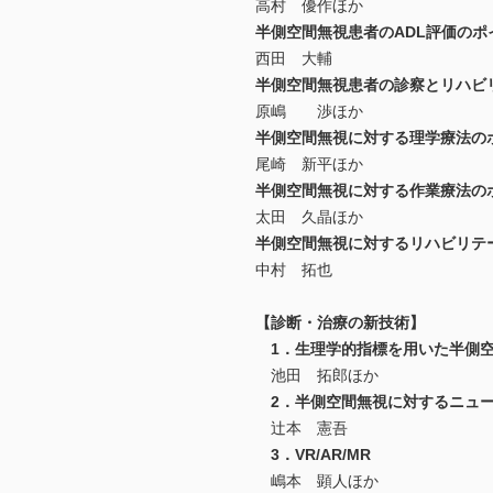
高村 優作ほか
半側空間無視患者のADL評価のポ
西田 大輔
半側空間無視患者の診察とリハビ
原嶋 渉ほか
半側空間無視に対する理学療法の
尾崎 新平ほか
半側空間無視に対する作業療法の
太田 久晶ほか
半側空間無視に対するリハビリテ
中村 拓也
【診断・治療の新技術】
1．生理学的指標を用いた半側空
池田 拓郎ほか
2．半側空間無視に対するニュー
辻本 憲吾
3．VR/AR/MR
嶋本 顕人ほか