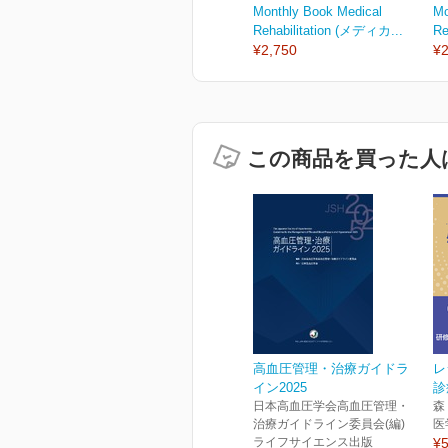
Monthly Book Medical
Mo
Rehabilitation (メディカ...
Re
¥2,750
¥2
この商品を買った人
高血圧管理・治療ガイドラ
レ
イン2025
診
日本高血圧学会高血圧管理・
森
治療ガイドライン委員会(編)
医
ライフサイエンス出版
¥5