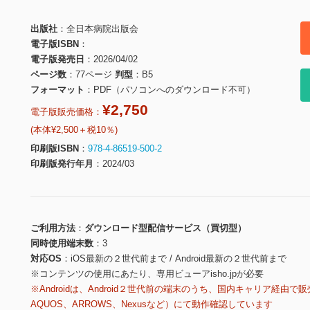
出版社
全日本病院出版会
電子版ISBN
電子版発売日
2026/04/02
ページ数
77ページ
判型
B5
フォーマット
PDF（パソコンへのダウンロード不可）
¥2,750
電子版販売価格：
(本体¥2,500＋税10％)
印刷版ISBN
978-4-86519-500-2
印刷版発行年月
2024/03
ご利用方法
ダウンロード型配信サービス（買切型）
同時使用端末数
3
対応OS
iOS最新の２世代前まで / Android最新の２世代前まで
※コンテンツの使用にあたり、専用ビューアisho.jpが必要
※Androidは、Android２世代前の端末のうち、国内キャリア経由で販
AQUOS、ARROWS、Nexusなど）にて動作確認しています