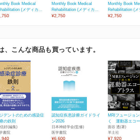
nthly Book Medical
Monthly Book Medical
Monthly Book Me
habilitation (メディカ...
Rehabilitation (メディカ...
Rehabilitation 
,750
¥2,750
¥2,750
は、こんな商品も買っています。
ジデントのための感染症
認知症疾患診療ガイドライ
MRIフュージョ
療の鉄則
ン2026
く 運動器エコ
 信好(編集)
日本神経学会(監修)
面谷 透(著)
学書院
医学書院
羊土社
,940
¥6,600
¥7,920