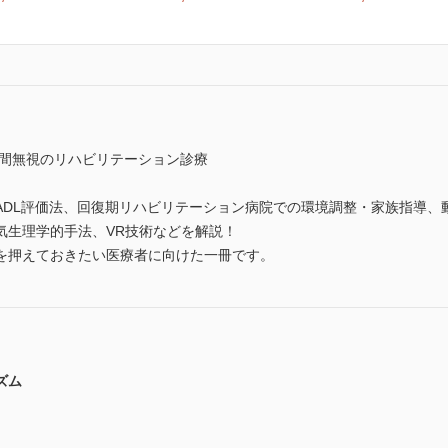
空間無視のリハビリテーション診療
ADL評価法、回復期リハビリテーション病院での環境調整・家族指導、
気生理学的手法、VR技術などを解説！
を押えておきたい医療者に向けた一冊です。
ズム