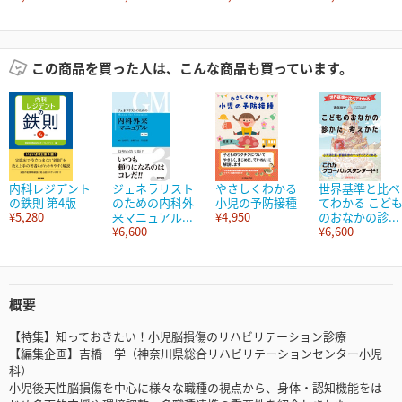
この商品を買った人は、こんな商品も買っています。
内科レジデント
ジェネラリスト
やさしくわかる
世界基準と比べ
の鉄則 第4版
のための内科外
小児の予防接種
てわかる こど
¥5,280
来マニュアル...
¥4,950
のおなかの診...
¥6,600
¥6,600
概要
【特集】知っておきたい！小児脳損傷のリハビリテーション診療
【編集企画】吉橋 学（神奈川県総合リハビリテーションセンター小児
科）
小児後天性脳損傷を中心に様々な職種の視点から、身体・認知機能をは