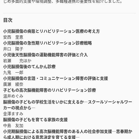
じめ多面的支援や環境調整、多職種連携の重要性を紹介しました。
目次
小児脳損傷の病態とリハビリテーション医療の考え方
安西 里恵
小児脳損傷の急性期リハビリテーション診療戦略
井口 陽子
小児後天性脳損傷の運動機能障害の評価と介入
岩瀬 充ほか
小児脳損傷後のてんかん診療
九鬼 一郎
小児脳損傷の言語・コミュニケーション障害の評価と支援
廣瀬 綾奈
子どもの高次脳機能障害のリハビリテーション診療
温井めぐみ
脳損傷の子どもの学校生活をいかに支えるか―スクールソーシャルワー
カーの視点から―
金澤ますみ
脳損傷の子どもを育てる家族の支援
中島 友加
小児期脳損傷による高次脳機能障害のある人の社会参加支援―思春期か
ら成人期における意思決定を育てる支援―