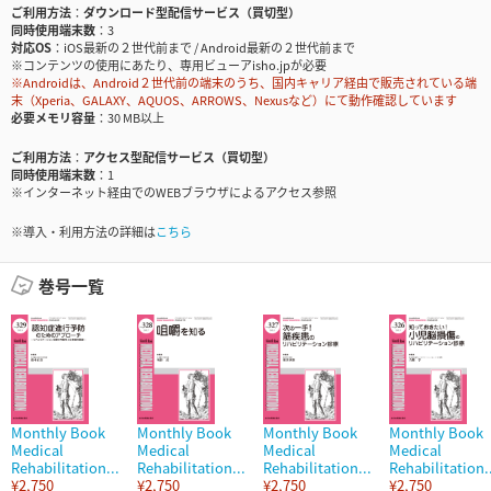
ご利用方法
ダウンロード型配信サービス（買切型）
同時使用端末数
3
対応OS
iOS最新の２世代前まで / Android最新の２世代前まで
※コンテンツの使用にあたり、専用ビューアisho.jpが必要
※Androidは、Android２世代前の端末のうち、国内キャリア経由で販売されている端
末（Xperia、GALAXY、AQUOS、ARROWS、Nexusなど）にて動作確認しています
必要メモリ容量
30 MB以上
ご利用方法
アクセス型配信サービス（買切型）
同時使用端末数
1
※インターネット経由でのWEBブラウザによるアクセス参照
※導入・利用方法の詳細は
こちら
巻号一覧
Monthly Book
Monthly Book
Monthly Book
Monthly Book
Medical
Medical
Medical
Medical
Rehabilitation...
Rehabilitation...
Rehabilitation...
Rehabilitation.
¥2,750
¥2,750
¥2,750
¥2,750