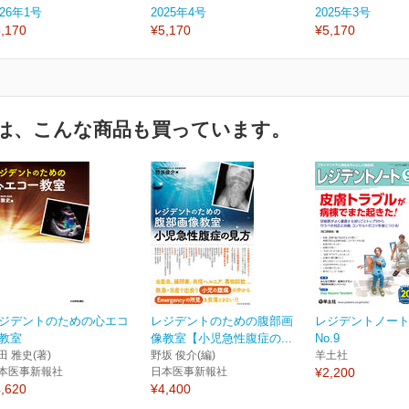
026年1号
2025年4号
2025年3号
,170
¥5,170
¥5,170
は、こんな商品も買っています。
ジデントのための心エコ
レジデントのための腹部画
レジデントノート V
教室
像教室【小児急性腹症の...
No.9
田 雅史(著)
野坂 俊介(編)
羊土社
本医事新報社
日本医事新報社
¥2,200
,620
¥4,400