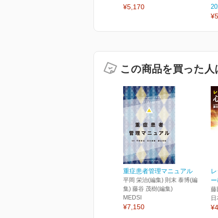
¥5,170
2
¥5
この商品を買った人
重症患者管理マニュアル
レ
平岡 栄治(編集) 則末 泰博(編
ー
集) 藤谷 茂樹(編集)
藤
MEDSI
日
¥7,150
¥4