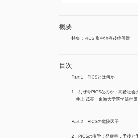
概要
特集：PICS 集中治療後症候群
目次
Part 1 PICSとは何か
1．なぜ今PICSなのか：高齢社
井上 茂亮 東海大学医学部付属
Part 2 PICSの危険因子
2．PICSの疫学：発症率，予後と