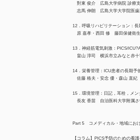
對東 俊介 広島大学病院 診療支
志馬 伸朗 広島大学大学院医歯
12．呼吸リハビリテーション：
原 嘉孝・西田 修 藤田保健衛
13．神経筋電気刺激：PICS/ICU
畠山 淳司 横浜市立みなと赤十
14．栄養管理：ICU患者の長期予
佐藤 格夫・安念 優・森山 直紀
15．環境管理：日記，耳栓，メ
長友 香苗 自治医科大学附属さ
Part 5 コメディカル・地域におけ
【コラム】PICS予防のための看