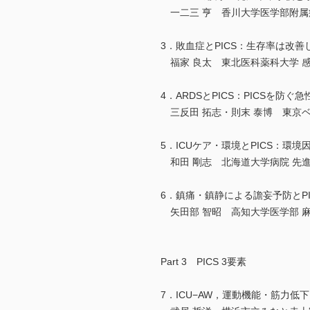
一二三 亨 香川大学医学部附属
3．敗血症とPICS：生存率は改
福家 良太 東北医科薬科大学 
4．ARDSとPICS：PICSを防ぐ
三反田 拓志・則末 泰博 東京ベ
5．ICUケア・環境とPICS：環
和田 剛志 北海道大学病院 先進急性期医療センタ
6．鎮痛・鎮静による譫妄予防とP
矢田部 智昭 高知大学医学部 
Part 3 PICS 3要素
7．ICU−AW，運動機能・筋力低下