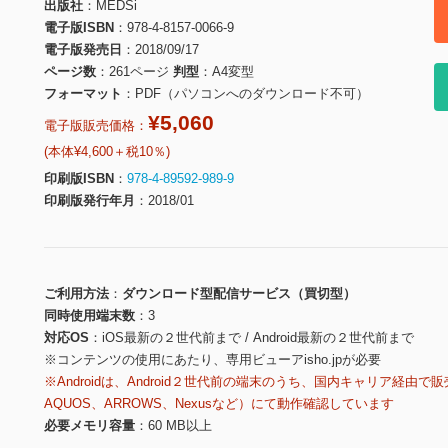
出版社
MEDSi
電子版ISBN
978-4-8157-0066-9
電子版発売日
2018/09/17
ページ数
261ページ
判型
A4変型
フォーマット
PDF（パソコンへのダウンロード不可）
¥5,060
電子版販売価格：
(本体¥4,600＋税10％)
印刷版ISBN
978-4-89592-989-9
印刷版発行年月
2018/01
ご利用方法
ダウンロード型配信サービス（買切型）
同時使用端末数
3
対応OS
iOS最新の２世代前まで / Android最新の２世代前まで
※コンテンツの使用にあたり、専用ビューアisho.jpが必要
※Androidは、Android２世代前の端末のうち、国内キャリア経由で販
AQUOS、ARROWS、Nexusなど）にて動作確認しています
必要メモリ容量
60 MB以上