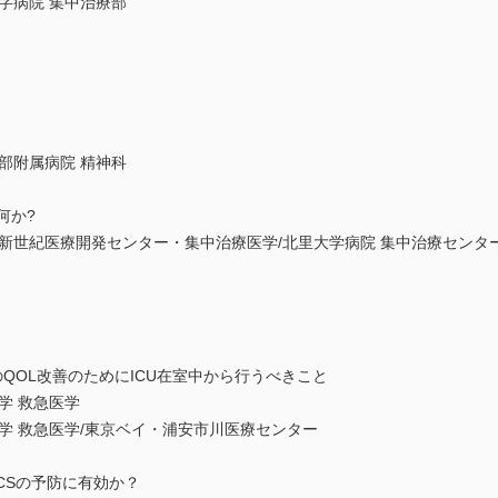
字病院 集中治療部
部附属病院 精神科
は何か?
新世紀医療開発センター・集中治療医学/北里大学病院 集中治療センタ
者のQOL改善のためにICU在室中から行うべきこと
学 救急医学
学 救急医学/東京ベイ・浦安市川医療センター
CSの予防に有効か？