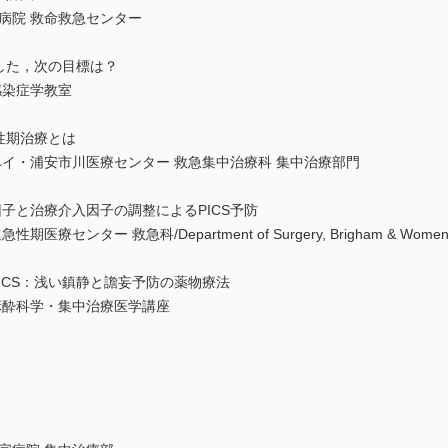
病院 救命救急センター
善した，次の目標は？
感染症学教室
急性期治療とは
イ・浦安市川医療センター 救急集中治療科 集中治療部門
境因子と治療介入因子の調整によるPICS予防
ー 救急科/Department of Surgery, Brigham & Women's Hospi
ICS：浅い鎮静と譫妄予防の薬物療法
麻酔科学・集中治療医学講座