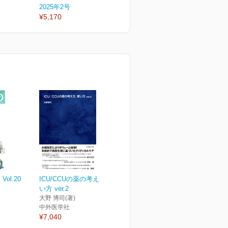
2025年2号
2025年1号
2
¥5,170
¥5,170
¥
ol.20
ICU/CCUの薬の考え方，使
い方 ver.2
大野 博司(著)
中外医学社
¥7,040