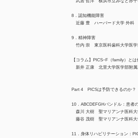
武居 哲洋 横浜市立みなと赤十
8．認知機能障害
近藤 豊 ハーバード大学 外科
9．精神障害
竹内 崇 東京医科歯科大学医学
【コラム】PICS−F（family）と
新井 正康 北里大学医学部附属
Part 4 PICSは予防できるのか？
10．ABCDEFGHバンドル：患
森川 大樹 聖マリアンナ医科大
藤谷 茂樹 聖マリアンナ医科大
11．身体リハビリテーション：PI