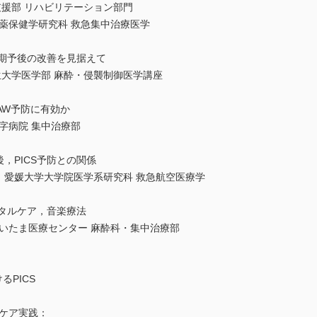
援部 リハビリテーション部門
薬保健学研究科 救急集中治療医学
長期予後の改善を見据えて
生大学医学部 麻酔・侵襲制御医学講座
?AW予防に有効か
字病院 集中治療部
後，PICS予防との関係
 愛媛大学大学院医学系研究科 救急航空医療学
ンタルケア，音楽療法
いたま医療センター 麻酔科・集中治療部
るPICS
護ケア実践：