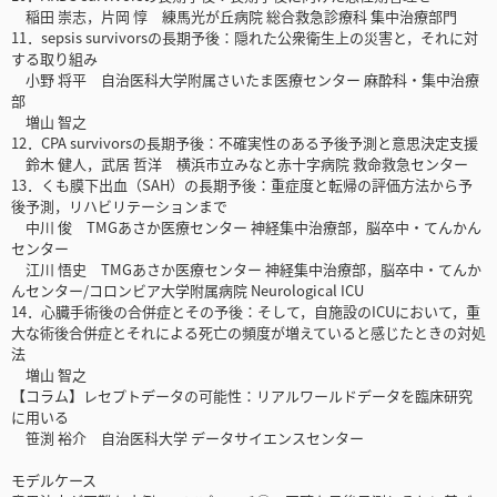
稲田 崇志，片岡 惇 練馬光が丘病院 総合救急診療科 集中治療部門
11．sepsis survivorsの長期予後：隠れた公衆衛生上の災害と，それに対
する取り組み
小野 将平 自治医科大学附属さいたま医療センター 麻酔科・集中治療
部
増山 智之
12．CPA survivorsの長期予後：不確実性のある予後予測と意思決定支援
鈴木 健人，武居 哲洋 横浜市立みなと赤十字病院 救命救急センター
13．くも膜下出血（SAH）の長期予後：重症度と転帰の評価方法から予
後予測，リハビリテーションまで
中川 俊 TMGあさか医療センター 神経集中治療部，脳卒中・てんかん
センター
江川 悟史 TMGあさか医療センター 神経集中治療部，脳卒中・てんか
んセンター/コロンビア大学附属病院 Neurological ICU
14．心臓手術後の合併症とその予後：そして，自施設のICUにおいて，重
大な術後合併症とそれによる死亡の頻度が増えていると感じたときの対処
法
増山 智之
【コラム】レセプトデータの可能性：リアルワールドデータを臨床研究
に用いる
笹渕 裕介 自治医科大学 データサイエンスセンター
モデルケース