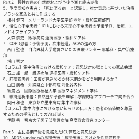
Part 2 慢性疾患の自然歴および予後予測と終末期像
5．重度認知症患者：「死に至る病」と認識し，推定意思に基づいた治療
プランを家族と共に作成する
植村 健司 メリーランド大学医学部 老年・緩和医療部門
6．慢性心不全患者：ICUにおける末期心不全患者の予後予測，治療，エ
ンドオブライフケア
大森 崇史 飯塚病院 連携医療・緩和ケア科
7．COPD患者：予後予測，疾患経過，ACPの進め方
西山 聖也 自治医科大学附属さいたま医療センター 麻酔科・集中治療
部
増山 智之
【コラム】集中治療における緩和ケア：意思決定の場としての家族会議
石上 雄一郎 飯塚病院 連携医療・緩和ケア科
8．肝硬変患者：回復が見込めるか終末期かをどう判断するか？
山田 航希 沖縄県立中部病院 消化器内科
篠浦 丞 国際医療福祉大学 医療マネジメント学科
9．維持透析患者：自然歴や予後を理解し学際的なアプローチで向き合う
岡田 和也 東京都立墨東病院 集中治療科
【コラム】集中治療における悪い知らせの伝え方：患者の価値観を尊重
するための手法としてのVitalTalk
伊藤 香 帝京大学医学部附属病院 高度救命救急センター
Part 3 主に長期予後を見据えたICU管理と意思決定
10．ARDS survivorsの長期予後：長期予後に向けた急性期管理を