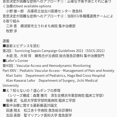
意思決定が困難な症例へのアプローチ①：正確な予後予測とそれに基づ
く治療のbest available options
小野 雄一郎 兵庫県立加古川医療センター 救急科
意思決定が困難な症例へのアプローチ②：当院ICU多職種連携チームによ
る取り組み
三井 恵 横須賀市立うわまち病院 集中治療部
牧野 淳
連載
■最新エビデンスを読む
第2回：Surviving Sepsis Campaign Guidelines 2021（SSCG 2021）
木庭 茂，片岡 惇 練馬光が丘病院 総合救急診療科 集中治療部門
■Lefor’s Corner
第43回：Vascular Access and Hemodynamic Monitoring
Part XXIV：Pediatric Vascular Access─Management of Pain and Anxiety
Mari Saito Department of Pediatrics, Haga Red Cross Hospital
Alan Kawarai Lefor Department of Surgery, Jichi Medical
University
■え？知らないの？遠心ポンプの原理
〈シリーズ構成：森實 雅司 済生会横浜市東部病院 臨床工学部〉
後藤 武 弘前大学医学部附属病院 臨床工学部
■集中治療に関する最新厳選20論文
田邊 翔太 松江赤十字病院 救急総合診療科
吉田 英樹 聖マリアンナ医科大学 救急医学