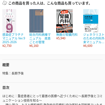
この商品を買った人は、こんな商品も買っています。
感染症プラチナ
総合内科病棟マ
無敵の腎臓内科
ジェネラリスト
マニュアル Ver.9
ニュアル 疾患
¥5,940
のための内科外
2025-2026
ごとの管理
来マニュアル...
¥2,750
¥6,160
¥6,600
概要
特集：長期予後
目次
はじめに：重症患者にとって最善の医療へ近づくために〜長期予後とコミ
ュニケーション技術を知る〜
増山 智之 みさと健和病院 救急総合診療科/自治医科大学附属さいたま