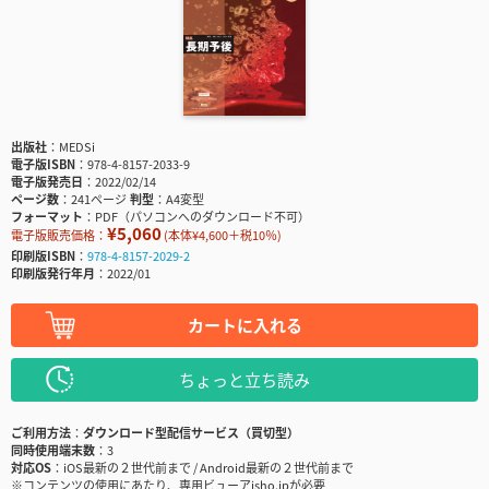
出版社
MEDSi
電子版ISBN
978-4-8157-2033-9
電子版発売日
2022/02/14
ページ数
241ページ
判型
A4変型
フォーマット
PDF（パソコンへのダウンロード不可）
¥5,060
電子版販売価格：
(本体¥4,600＋税10％)
印刷版ISBN
978-4-8157-2029-2
印刷版発行年月
2022/01
カートに入れる
ちょっと立ち読み
ご利用方法
ダウンロード型配信サービス（買切型）
同時使用端末数
3
対応OS
iOS最新の２世代前まで / Android最新の２世代前まで
※コンテンツの使用にあたり、専用ビューアisho.jpが必要