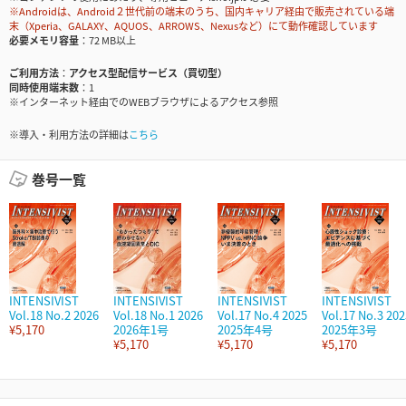
※Androidは、Android２世代前の端末のうち、国内キャリア経由で販売されている端
末（Xperia、GALAXY、AQUOS、ARROWS、Nexusなど）にて動作確認しています
必要メモリ容量
72 MB以上
ご利用方法
アクセス型配信サービス（買切型）
同時使用端末数
1
※インターネット経由でのWEBブラウザによるアクセス参照
※導入・利用方法の詳細は
こちら
巻号一覧
INTENSIVIST
INTENSIVIST
INTENSIVIST
INTENSIVIST
Vol.18 No.2 2026
Vol.18 No.1 2026
Vol.17 No.4 2025
Vol.17 No.3 202
¥5,170
2026年1号
2025年4号
2025年3号
¥5,170
¥5,170
¥5,170