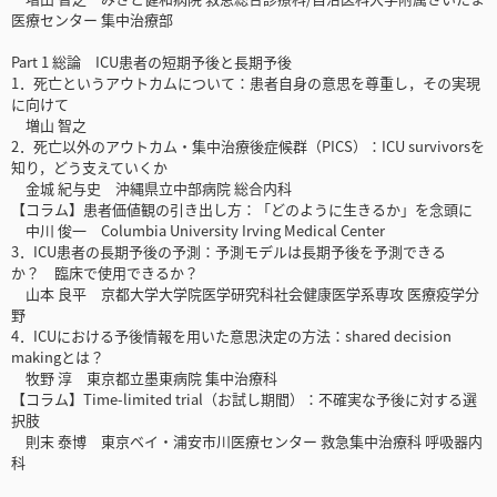
医療センター 集中治療部
Part 1 総論 ICU患者の短期予後と長期予後
1．死亡というアウトカムについて：患者自身の意思を尊重し，その実現
に向けて
増山 智之
2．死亡以外のアウトカム・集中治療後症候群（PICS）：ICU survivorsを
知り，どう支えていくか
金城 紀与史 沖縄県立中部病院 総合内科
【コラム】患者価値観の引き出し方：「どのように生きるか」を念頭に
中川 俊一 Columbia University Irving Medical Center
3．ICU患者の長期予後の予測：予測モデルは長期予後を予測できる
か？ 臨床で使用できるか？
山本 良平 京都大学大学院医学研究科社会健康医学系専攻 医療疫学分
野
4．ICUにおける予後情報を用いた意思決定の方法：shared decision
makingとは？
牧野 淳 東京都立墨東病院 集中治療科
【コラム】Time-limited trial（お試し期間）：不確実な予後に対する選
択肢
則末 泰博 東京ベイ・浦安市川医療センター 救急集中治療科 呼吸器内
科