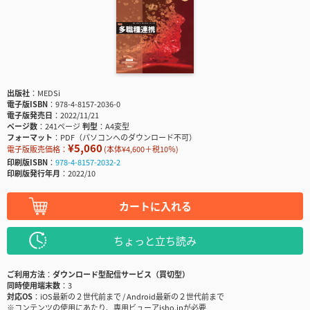
出版社
MEDSi
電子版ISBN
978-4-8157-2036-0
電子版発売日
2022/11/21
ページ数
241ページ
判型
A4変型
フォーマット
PDF（パソコンへのダウンロード不可）
¥5,060
電子版販売価格：
(本体¥4,600＋税10％)
印刷版ISBN
978-4-8157-2032-2
印刷版発行年月
2022/10
カートに入れる
ちょっと立ち読み
ご利用方法
ダウンロード型配信サービス（買切型）
同時使用端末数
3
対応OS
iOS最新の２世代前まで / Android最新の２世代前まで
※コンテンツの使用にあたり、専用ビューアisho.jpが必要