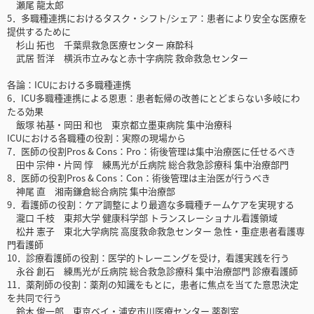
瀬尾 龍太郎
5．多職種連携におけるタスク・シフト/シェア：患者により安全な医療を
提供するために
杉山 拓也 千葉県救急医療センター 麻酔科
武居 哲洋 横浜市立みなと赤十字病院 救命救急センター
各論：ICUにおける多職種連携
6．ICU多職種連携による恩恵：患者転帰の改善にとどまらない多岐にわ
たる効果
飯塚 祐基・岡田 和也 東京都立墨東病院 集中治療科
ICUにおける各職種の役割：実際の現場から
7．医師の役割Pros & Cons：Pro：術後管理は集中治療医に任せるべき
田中 宗伸・片岡 惇 練馬光が丘病院 総合救急診療科 集中治療部門
8．医師の役割Pros & Cons：Con：術後管理は主治医が行うべき
神尾 直 湘南鎌倉総合病院 集中治療部
9．看護師の役割：ケア調整により最適な多職種チームケアを実現する
瀧口 千枝 東邦大学 健康科学部 トランスレーショナル看護領域
松井 憲子 東北大学病院 高度救命救急センター 急性・重症患者看護専
門看護師
10．診療看護師の役割：医学的トレーニングを受け，看護実践を行う
永谷 創石 練馬光が丘病院 総合救急診療科 集中治療部門 診療看護師
11．薬剤師の役割：薬剤の知識をもとに，患者に焦点を当てた意思決定
を共同で行う
鈴木 俊一郎 東京ベイ・浦安市川医療センター 薬剤室