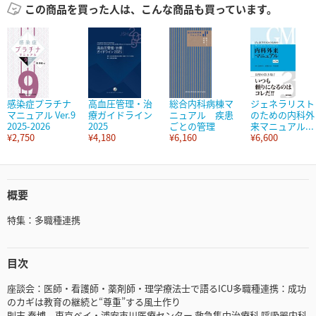
この商品を買った人は、こんな商品も買っています。
感染症プラチナ
高血圧管理・治
総合内科病棟マ
ジェネラリスト
マニュアル Ver.9
療ガイドライン
ニュアル 疾患
のための内科外
2025-2026
2025
ごとの管理
来マニュアル...
¥2,750
¥4,180
¥6,160
¥6,600
概要
特集：多職種連携
目次
座談会：医師・看護師・薬剤師・理学療法士で語るICU多職種連携：成功
のカギは教育の継続と“尊重”する風土作り
則末 泰博 東京ベイ・浦安市川医療センター 救急集中治療科 呼吸器内科