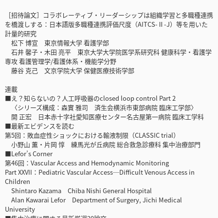
［招待論文］コラボレーティブ・リーダーシップは組織学習と多職種連携
を橋渡しする：日本語版多職種連携評価尺度（AITCS-Ⅱ-J）等を用いた
計量的研究
松下 博宣 東京情報大学 看護学部
石井 馨子・木田 亮平 東京大学大学院医学系研究科 健康科学・看護学
専攻 看護管理学/看護体系・機能学分野
藤谷 克己 文京学院大学 保健医療技術学部
連載
■え？知らないの？人工呼吸器のclosed loop control Part 2
〈シリーズ構成：森實 雅司 済生会横浜市東部病院 臨床工学部〉
開 正宏 日本赤十字社愛知医療センター名古屋第一病院 臨床工学科
■最新エビデンスを読む
第5回：敗血症性ショックにおける輸液制限（CLASSIC trial）
小野山 薫・片岡 惇 練馬光が丘病院 総合救急診療科 集中治療部門
■Lefor’s Corner
第46回：Vascular Access and Hemodynamic Monitoring
Part XXVII：Pediatric Vascular Access─Difficult Venous Access in
Children
Shintaro Kazama Chiba Nishi General Hospital
Alan Kawarai Lefor Department of Surgery, Jichi Medical
University