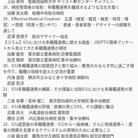
上田 憲明 聖路加国際大学 キリスト教センター チャプレン
18．病院管理者の役割：多職種連携を醸成するような文化を築く
加藤 良太朗 板橋中央総合病院
19．Effective Medical Creation 五感（視覚・聴覚・触覚・味覚・嗅
覚）＋想感（知恵＋思いやり）：患者・患者家族・デザイナーの経験を
通して
武澤 恵理子 総合デザイナー協会
【コラム】ICUにおける多職種連携に関する調査：JSEPTIC簡単アンケー
トから見えてきた多職種連携の現状
加藤 建吾 東京都立墨東病院 診療看護師
加茂 徹郎 東京都立墨東病院 集中治療科
20．ICU多職種連携の阻害因子と取り組み：教育のみならず共に過ごす場
を作り，職種の垣根を超えた交流が重要
内海 達哉 横浜市立みなと赤十字病院 麻酔科
武居 哲洋
21．ICU多職種連携の構築：その理論と当院ICUにおける多職種連携の実
際
三島 有華・若林 健二 東京医科歯科大学病院 集中治療部
22．ICU多職種連携の評価：医療の質とCOS，その課題と難点
吉廣 尚大 JA尾道総合病院 薬剤部
櫻谷 正明 JA広島総合病院 救急・集中治療科
23．ICU退室後の多職種連携：ICUから一般病棟，さらに地域連携へ：患
者の旅路を支援するケアシステムの実現のために必要なこと
小坂 鎮太郎 練馬光が丘病院 総合救急診療科 総合診療部門