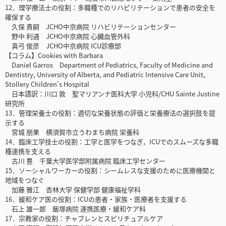
12．理学療法士の役割：多職種でのリハビリテーションで患者の安全を
確保する
久保 貴嗣 JCHO中京病院 リハビリテーションセンター
野中 利通 JCHO中京病院 心臓血管外科
真弓 俊彦 JCHO中京病院 ICU診療部
【コラム】Cookies with Barbara
Daniel Garros Department of Pediatrics, Faculty of Medicine and
Dentistry, University of Alberta, and Pediatric Intensive Care Unit,
Stollery Children’s Hospital
日本語訳：川口 敦 聖マリアンナ医科大学 小児科/CHU Sainte Justine
研究所
13．管理栄養士の役割：適切な栄養状態の評価と栄養療法の選択肢を提
示する
宮城 朋果 横須賀市立うわまち病院 栄養科
14．臨床工学技士の役割：工学と医学をつなぎ，ICUでのスムーズな多職
種連携を支える
古川 豊 千葉大学医学部附属病院 臨床工学センター
15．ソーシャルワーカーの役割：シームレスな支援のために医療機関と
地域をつなぐ
加藤 雅江 杏林大学 保健学部 健康福祉学科
16．緩和ケア医の役割：ICUの患者・家族・医療者を支援する
石上 雄一郎 飯塚病院 連携医療・緩和ケア科
17．宗教家の役割：チャプレンとスピリチュアルケア