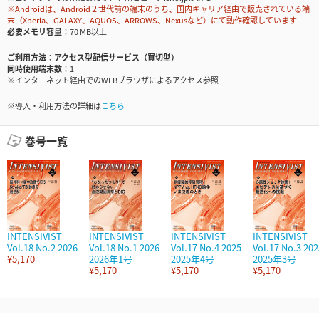
※Androidは、Android２世代前の端末のうち、国内キャリア経由で販売されている端
末（Xperia、GALAXY、AQUOS、ARROWS、Nexusなど）にて動作確認しています
必要メモリ容量
70 MB以上
ご利用方法
アクセス型配信サービス（買切型）
同時使用端末数
1
※インターネット経由でのWEBブラウザによるアクセス参照
※導入・利用方法の詳細は
こちら
巻号一覧
INTENSIVIST
INTENSIVIST
INTENSIVIST
INTENSIVIST
Vol.18 No.2 2026
Vol.18 No.1 2026
Vol.17 No.4 2025
Vol.17 No.3 202
¥5,170
2026年1号
2025年4号
2025年3号
¥5,170
¥5,170
¥5,170