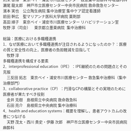
瀬尾 龍太郎 神戸市立医療センター中央市民病院 救命救急センター
濱本 実也 公立陶生病院 集中治療室 集中ケア認定看護師
前田 幹広 聖マリアンナ医科大学病院 薬剤部
髙田 順子 東京ベイ・浦安市川医療センター リハビリテーション室
牧野 淳（司会） 東京都立墨東病院 集中治療科
総論：医療における多職種連携
1．なぜ医療において多職種連携が注目されるようになったのか？：医療
の質と安全性の向上，医療者の負担軽減を目指して
牧野 淳
多職種連携を構成する要素
2．interprofessional education（IPE）：IPE継続のための問題点とその
克服
三反田 拓志 東京ベイ・浦安市川医療センター 救急集中治療科（集中
治療部門）
3．collaborative practice（CP）：円滑なCPの構築とその実現のために
医療者が果たすべき役割
金井 克樹 島根県立中央病院 救命救急科
石田 亮介 島根県立中央病院 集中治療科
4．health and education systems：概要を理解し，患者アウトカムの改
善につなげる
天野 茂太・西川 貴史・伊藤 次郎 神戸市立医療センター中央市民病院
麻酔科