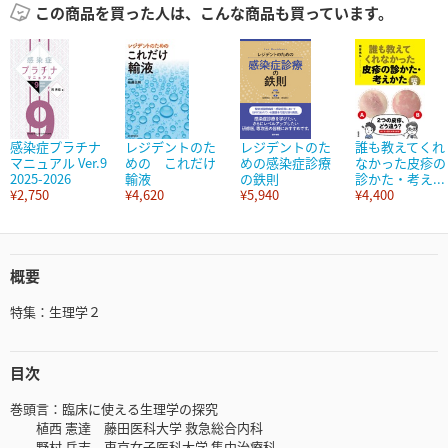
この商品を買った人は、こんな商品も買っています。
感染症プラチナ
レジデントのた
レジデントのた
誰も教えてくれ
マニュアル Ver.9
めの これだけ
めの感染症診療
なかった皮疹の
2025-2026
輸液
の鉄則
診かた・考え...
¥2,750
¥4,620
¥5,940
¥4,400
概要
特集：生理学２
目次
巻頭言：臨床に使える生理学の探究
植西 憲達 藤田医科大学 救急総合内科
野村 岳志 東京女子医科大学 集中治療科