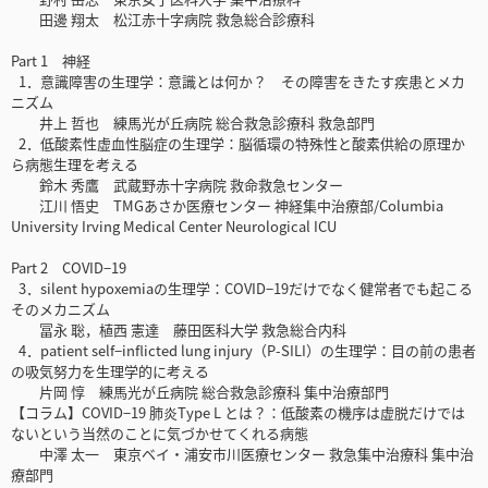
田邊 翔太 松江赤十字病院 救急総合診療科
Part 1 神経
1．意識障害の生理学：意識とは何か？ その障害をきたす疾患とメカ
ニズム
井上 哲也 練馬光が丘病院 総合救急診療科 救急部門
2．低酸素性虚血性脳症の生理学：脳循環の特殊性と酸素供給の原理か
ら病態生理を考える
鈴木 秀鷹 武蔵野赤十字病院 救命救急センター
江川 悟史 TMGあさか医療センター 神経集中治療部/Columbia
University Irving Medical Center Neurological ICU
Part 2 COVID−19
3．silent hypoxemiaの生理学：COVID−19だけでなく健常者でも起こる
そのメカニズム
冨永 聡，植西 憲達 藤田医科大学 救急総合内科
4．patient self−inflicted lung injury（P-SILI）の生理学：目の前の患者
の吸気努力を生理学的に考える
片岡 惇 練馬光が丘病院 総合救急診療科 集中治療部門
【コラム】COVID−19 肺炎Type L とは？：低酸素の機序は虚脱だけでは
ないという当然のことに気づかせてくれる病態
中澤 太一 東京ベイ・浦安市川医療センター 救急集中治療科 集中治
療部門