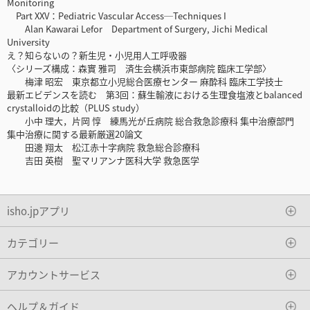
Monitoring
Part XXV：Pediatric Vascular Access─Techniques I
Alan Kawarai Lefor Department of Surgery, Jichi Medical
University
え？知らないの？新生児・小児用人工呼吸器
〈シリーズ構成：森實 雅司 済生会横浜市東部病院 臨床工学部〉
梅津 昭宏 東京都立小児総合医療センター 麻酔科 臨床工学技士
最新エビデンスを読む 第3回：蘇生輸液における生理食塩液とbalanced
crystalloidの比較（PLUS study）
小中 理大，片岡 惇 練馬光が丘病院 総合救急診療科 集中治療部門
集中治療に関する最新厳選20論文
田邊 翔太 松江赤十字病院 救急総合診療科
吉田 英樹 聖マリアンナ医科大学 救急医学
isho.jpアプリ
カテゴリー
アカウントサービス
ヘルプ＆ガイド