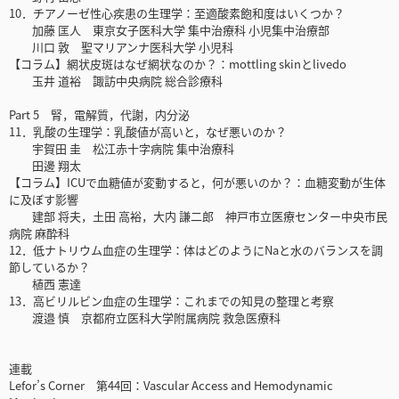
10．チアノーゼ性心疾患の生理学：至適酸素飽和度はいくつか？
加藤 匡人 東京女子医科大学 集中治療科 小児集中治療部
川口 敦 聖マリアンナ医科大学 小児科
【コラム】網状皮斑はなぜ網状なのか？：mottling skinとlivedo
玉井 道裕 諏訪中央病院 総合診療科
Part 5 腎，電解質，代謝，内分泌
11．乳酸の生理学：乳酸値が高いと，なぜ悪いのか？
宇賀田 圭 松江赤十字病院 集中治療科
田邊 翔太
【コラム】ICUで血糖値が変動すると，何が悪いのか？：血糖変動が生体
に及ぼす影響
建部 将夫，土田 高裕，大内 謙二郎 神戸市立医療センター中央市民
病院 麻酔科
12．低ナトリウム血症の生理学：体はどのようにNaと水のバランスを調
節しているか？
植西 憲達
13．高ビリルビン血症の生理学：これまでの知見の整理と考察
渡邉 慎 京都府立医科大学附属病院 救急医療科
連載
Lefor’s Corner 第44回：Vascular Access and Hemodynamic