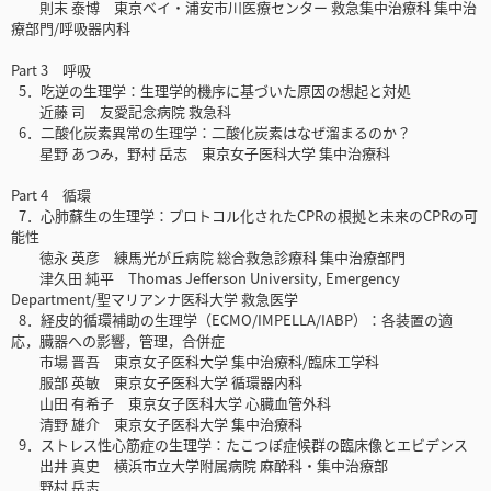
則末 泰博 東京ベイ・浦安市川医療センター 救急集中治療科 集中治
療部門/呼吸器内科
Part 3 呼吸
5．吃逆の生理学：生理学的機序に基づいた原因の想起と対処
近藤 司 友愛記念病院 救急科
6．二酸化炭素異常の生理学：二酸化炭素はなぜ溜まるのか？
星野 あつみ，野村 岳志 東京女子医科大学 集中治療科
Part 4 循環
7．心肺蘇生の生理学：プロトコル化されたCPRの根拠と未来のCPRの可
能性
徳永 英彦 練馬光が丘病院 総合救急診療科 集中治療部門
津久田 純平 Thomas Jefferson University, Emergency
Department/聖マリアンナ医科大学 救急医学
8．経皮的循環補助の生理学（ECMO/IMPELLA/IABP）：各装置の適
応，臓器への影響，管理，合併症
市場 晋吾 東京女子医科大学 集中治療科/臨床工学科
服部 英敏 東京女子医科大学 循環器内科
山田 有希子 東京女子医科大学 心臓血管外科
清野 雄介 東京女子医科大学 集中治療科
9．ストレス性心筋症の生理学：たこつぼ症候群の臨床像とエビデンス
出井 真史 横浜市立大学附属病院 麻酔科・集中治療部
野村 岳志