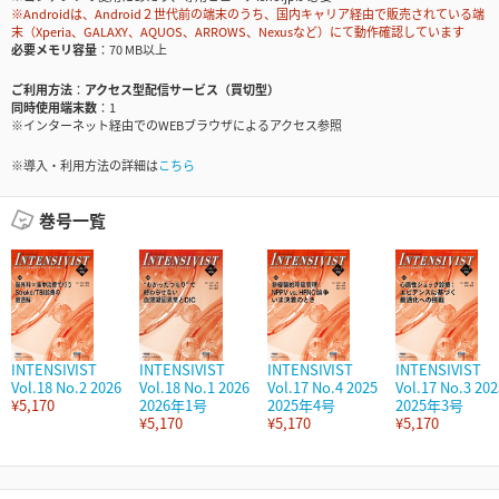
※Androidは、Android２世代前の端末のうち、国内キャリア経由で販売されている端
末（Xperia、GALAXY、AQUOS、ARROWS、Nexusなど）にて動作確認しています
必要メモリ容量
70 MB以上
ご利用方法
アクセス型配信サービス（買切型）
同時使用端末数
1
※インターネット経由でのWEBブラウザによるアクセス参照
※導入・利用方法の詳細は
こちら
巻号一覧
INTENSIVIST
INTENSIVIST
INTENSIVIST
INTENSIVIST
Vol.18 No.2 2026
Vol.18 No.1 2026
Vol.17 No.4 2025
Vol.17 No.3 202
¥5,170
2026年1号
2025年4号
2025年3号
¥5,170
¥5,170
¥5,170