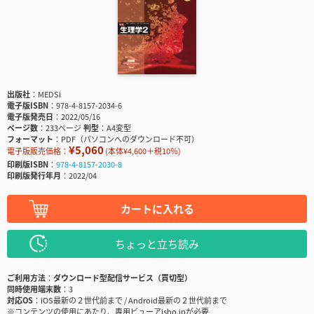
出版社
MEDSi
電子版ISBN
978-4-8157-2034-6
電子版発売日
2022/05/16
ページ数
233ページ
判型
A4変型
フォーマット
PDF（パソコンへのダウンロード不可）
¥5,060
電子版販売価格：
(本体¥4,600＋税10％)
印刷版ISBN
978-4-8157-2030-8
印刷版発行年月
2022/04
カートに入れる
ちょっと立ち読み
ご利用方法
ダウンロード型配信サービス（買切型）
同時使用端末数
3
対応OS
iOS最新の２世代前まで / Android最新の２世代前まで
※コンテンツの使用にあたり、専用ビューアisho.jpが必要