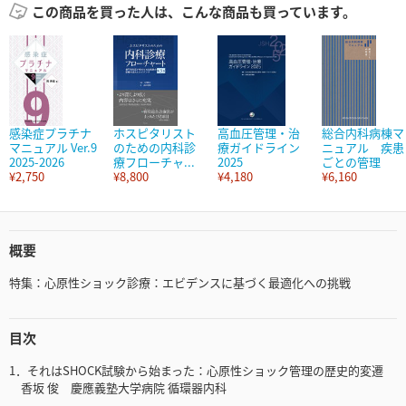
この商品を買った人は、こんな商品も買っています。
感染症プラチナ
ホスピタリスト
高血圧管理・治
総合内科病棟マ
マニュアル Ver.9
のための内科診
療ガイドライン
ニュアル 疾患
2025-2026
療フローチャ...
2025
ごとの管理
¥2,750
¥8,800
¥4,180
¥6,160
概要
特集：心原性ショック診療：エビデンスに基づく最適化への挑戦
目次
1．それはSHOCK試験から始まった：心原性ショック管理の歴史的変遷
香坂 俊 慶應義塾大学病院 循環器内科