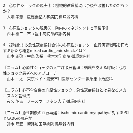
2．心原性ショックの現実①：機械的循環補助は予後を改善したのだろう
か？
大畑 孝憲 慶應義塾大学病院 循環器内科
3．心原性ショックの現実②：院内のマネジメントと予後予測
西本 裕二 市立豊中病院 循環器内科
4．複雑化する急性冠症候群合併の心原性ショック：血行再建戦略を再考
する新たな概念mixed cardiogenic shockとは？
山本 正啓・中島 啓裕 熊本大学病院 循環器内科
【コラム】心原性ショックの人工呼吸器管理：循環を支える呼吸：心原
性ショック患者へのアプローチ
山本 一太 東京ベイ・浦安市川医療センター 救急集中治療科
【コラム】心不全合併の心原性ショック：急性冠症候群とは異なるメカ
ニズムと管理法
夜久 英憲 ノースウェスタン大学 循環器内科
【コラム】急性期後の血行再建：ischemic cardiomyopathyに対するPCI
とCABGの現在地
鈴木 隆宏 聖路加国際病院 循環器内科