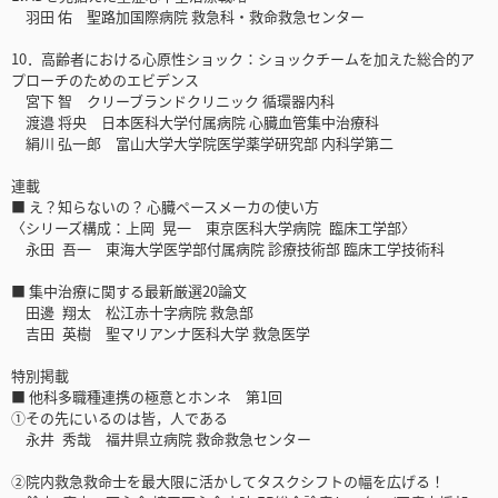
羽田 佑 聖路加国際病院 救急科・救命救急センター
10．高齢者における心原性ショック：ショックチームを加えた総合的ア
プローチのためのエビデンス
宮下 智 クリーブランドクリニック 循環器内科
渡邉 将央 日本医科大学付属病院 心臓血管集中治療科
絹川 弘一郎 富山大学大学院医学薬学研究部 内科学第二
連載
■ え？知らないの？ 心臓ペースメーカの使い方
〈シリーズ構成：上岡 晃一 東京医科大学病院 臨床工学部〉
永田 吾一 東海大学医学部付属病院 診療技術部 臨床工学技術科
■ 集中治療に関する最新厳選20論文
田邊 翔太 松江赤十字病院 救急部
吉田 英樹 聖マリアンナ医科大学 救急医学
特別掲載
■ 他科多職種連携の極意とホンネ 第1回
①その先にいるのは皆，人である
永井 秀哉 福井県立病院 救命救急センター
②院内救急救命士を最大限に活かしてタスクシフトの幅を広げる！