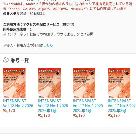
※Androidは、Android２世代前の端末のうち、国内キャリア経由で販売されている端
末（Xperia、GALAXY、AQUOS、ARROWS、Nexusなど）にて動作確認しています
必要メモリ容量
30 MB以上
ご利用方法
アクセス型配信サービス（買切型）
同時使用端末数
1
※インターネット経由でのWEBブラウザによるアクセス参照
※導入・利用方法の詳細は
こちら
巻号一覧
INTENSIVIST
INTENSIVIST
INTENSIVIST
INTENSIVIST
Vol.18 No.2 2026
Vol.18 No.1 2026
Vol.17 No.4 2025
Vol.17 No.3 202
¥5,170
2026年1号
2025年4号
2025年3号
¥5,170
¥5,170
¥5,170