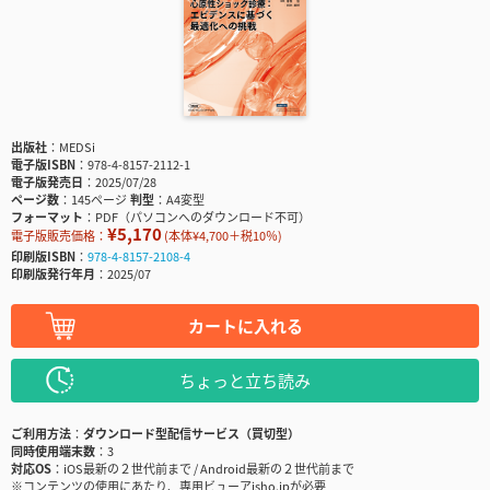
出版社
MEDSi
電子版ISBN
978-4-8157-2112-1
電子版発売日
2025/07/28
ページ数
145ページ
判型
A4変型
フォーマット
PDF（パソコンへのダウンロード不可）
¥5,170
電子版販売価格：
(本体¥4,700＋税10％)
印刷版ISBN
978-4-8157-2108-4
印刷版発行年月
2025/07
カートに入れる
ちょっと立ち読み
ご利用方法
ダウンロード型配信サービス（買切型）
同時使用端末数
3
対応OS
iOS最新の２世代前まで / Android最新の２世代前まで
※コンテンツの使用にあたり、専用ビューアisho.jpが必要