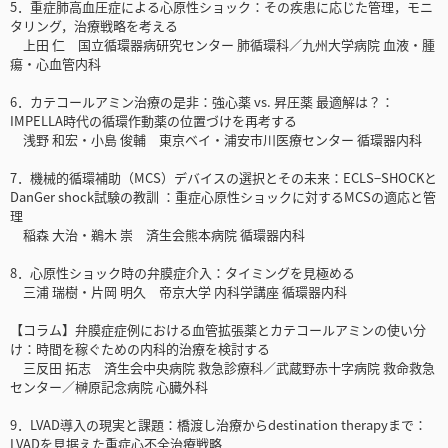
5．重症肺高血圧症による心原性ショック：その疾患に応じた管理，モニ
タリング，治療戦略を考える
上田 仁 国立循環器病研究センター 肺循環科／九州大学病院 血液・腫
瘍・心血管内科
6．カテコールアミン治療の是非：強心薬 vs. 昇圧薬 最適解は？：
IMPELLA時代の循環作動薬の位置づけを再考する
浅野 和宏・小島 俊輔 東京ベイ・浦安市川医療センター 循環器内科
7．機械的循環補助（MCS）デバイスの選択とその未来：ECLS−SHOCKと
DanGer shock試験の教訓 ：重症心原性ショックに対するMCSの適応と管
理
稲森 大治・鵜木 崇 済生会熊本病院 循環器内科
8．心原性ショック時の弁膜症介入：タイミングを見極める
三浦 瑞樹・片岡 明久 帝京大学 内科学講座 循環器内科
【コラム】弁膜症症例における血管拡張薬とカテコールアミンの使い分
け：時間を稼ぐための内科的治療を検討する
三反田 拓志 済生会中央病院 救急診療科／武蔵野赤十字病院 救命救急
センター／榊原記念病院 心臓外科
9．LVAD導入の現実と課題：橋渡し治療からdestination therapyまで：
LVADを見据えた重症心不全治療戦略