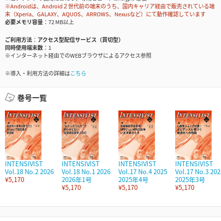
※Androidは、Android２世代前の端末のうち、国内キャリア経由で販売されている端
末（Xperia、GALAXY、AQUOS、ARROWS、Nexusなど）にて動作確認しています
必要メモリ容量
72 MB以上
ご利用方法
アクセス型配信サービス（買切型）
同時使用端末数
1
※インターネット経由でのWEBブラウザによるアクセス参照
※導入・利用方法の詳細は
こちら
巻号一覧
INTENSIVIST
INTENSIVIST
INTENSIVIST
INTENSIVIST
Vol.18 No.2 2026
Vol.18 No.1 2026
Vol.17 No.4 2025
Vol.17 No.3 202
¥5,170
2026年1号
2025年4号
2025年3号
¥5,170
¥5,170
¥5,170