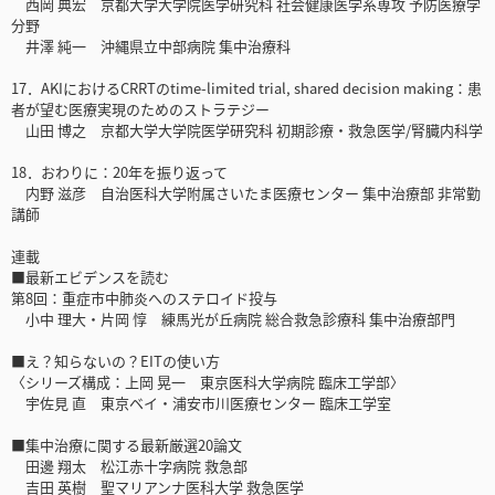
西岡 典宏 京都大学大学院医学研究科 社会健康医学系専攻 予防医療学
分野
井澤 純一 沖縄県立中部病院 集中治療科
17．AKIにおけるCRRTのtime-limited trial, shared decision making：患
者が望む医療実現のためのストラテジー
山田 博之 京都大学大学院医学研究科 初期診療・救急医学/腎臓内科学
18．おわりに：20年を振り返って
内野 滋彦 自治医科大学附属さいたま医療センター 集中治療部 非常勤
講師
連載
■最新エビデンスを読む
第8回：重症市中肺炎へのステロイド投与
小中 理大・片岡 惇 練馬光が丘病院 総合救急診療科 集中治療部門
■え？知らないの？EITの使い方
〈シリーズ構成：上岡 晃一 東京医科大学病院 臨床工学部〉
宇佐見 直 東京ベイ・浦安市川医療センター 臨床工学室
■集中治療に関する最新厳選20論文
田邊 翔太 松江赤十字病院 救急部
吉田 英樹 聖マリアンナ医科大学 救急医学