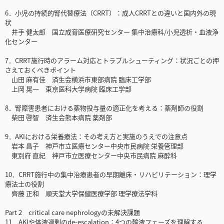
6．小児の持続的腎代替療法（CRRT）：成人CRRTとの違いと国内外の現
状
井手 健太郎 国立成育医療研究センター 集中治療科/小児透析・血液浄
化センター
7．CRRT施行時のアラーム対応とトラブルシューティング：状況ごとの押
さえておくべきポイント
山田 麻有佳 済生会横浜市東部病院 臨床工学部
上岡 晃一 東京医科大学病院 臨床工学部
8．腎障害患者における薬物投与量の適正化を考える：薬剤師の役割
柴田 啓智 済生会熊本病院 薬剤部
9．AKIにおける栄養療法：その考え方と実施のうえでの注意点
岩本 昌子 神戸市立医療センター中央市民病院 栄養管理部
東別府 直紀 神戸市立医療センター中央市民病院 麻酔科
10．CRRT施行中の集中治療患者の早期離床・リハビリテーション：理学
療法士の役割
齊藤 正和 順天堂大学保健医療学部 理学療法学科
Part 2 critical care nephrologyの未解決課題
11．AKIや体液過剰のde-escalation：4つの輸液フェーズを理解する