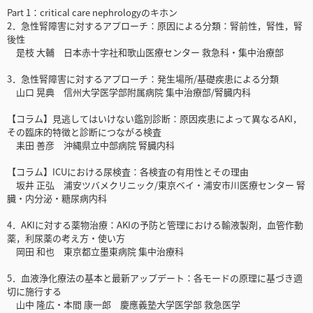
Part 1：critical care nephrologyのキホン
2．急性腎障害に対するアプローチ：原因による分類：腎前性，腎性，腎
後性
是枝 大輔 日本赤十字社和歌山医療センター 救急科・集中治療部
3．急性腎障害に対するアプローチ：発生場所/基礎疾患による分類
山口 晃典 信州大学医学部附属病院 集中治療部/腎臓内科
【コラム】見逃してはいけない鑑別診断：原因疾患によって異なるAKI，
その臨床的特徴と診断につながる検査
耒田 善彦 沖縄県立中部病院 腎臓内科
【コラム】ICUにおける尿検査：各検査の有用性とその理由
坂井 正弘 浦安ツバメクリニック/東京ベイ・浦安市川医療センター 腎
臓・内分泌・糖尿病内科
4．AKIに対する薬物治療：AKIの予防と管理における輸液製剤，血管作動
薬，利尿薬の考え方・使い方
岡田 和也 東京都立墨東病院 集中治療科
5．血液浄化療法の基本と最新アップデート：各モードの原理に基づき適
切に施行する
山中 隆広・本間 康一郎 慶應義塾大学医学部 救急医学