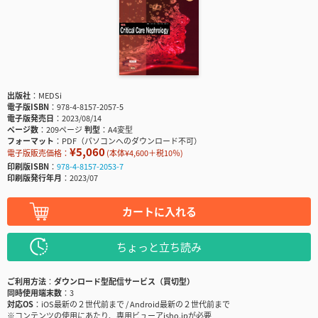
出版社
MEDSi
電子版ISBN
978-4-8157-2057-5
電子版発売日
2023/08/14
ページ数
209ページ
判型
A4変型
フォーマット
PDF（パソコンへのダウンロード不可）
¥5,060
電子版販売価格：
(本体¥4,600＋税10％)
印刷版ISBN
978-4-8157-2053-7
印刷版発行年月
2023/07
カートに入れる
ちょっと立ち読み
ご利用方法
ダウンロード型配信サービス（買切型）
同時使用端末数
3
対応OS
iOS最新の２世代前まで / Android最新の２世代前まで
※コンテンツの使用にあたり、専用ビューアisho.jpが必要