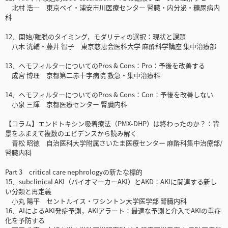
北村 浩一 東京ベイ・浦安市川医療センター 腎臓・内分泌・糖尿病内
科
12．開始/離脱のタイミング，モダリティの選択：現状と課題
八木 洸輔・藤井 智子 東京慈恵会医科大学 麻酔科学講座 集中治療部
13．ヘモフィルターについてのPros & Cons：Pro：予後を改善する
成宮 博理 京都第二赤十字病院 救急・集中治療科
14．ヘモフィルターについてのPros & Cons：Con：予後を改善しない
小泉 三輝 京都医療センター 腎臓内科
【コラム】エンドトキシン吸着療法（PMX-DHP）は終わったのか？：背
景をふまえて複数のエビデンスから読み解く
青松 昭徳 自治医科大学附属さいたま医療センター 麻酔科集中治療部/
腎臓内科
Part 3 critical care nephrologyの新たな標的
15．subclinical AKI（バイオマーカーAKI）とAKD：AKIに関連する新し
い分類と再定義
小丸 陽平 セントルイス・ワシントン大学医学部 腎臓内科
16．AIによるAKI発症予測，AKIアラート：最適な予測と介入でAKIの重症
化を予防する