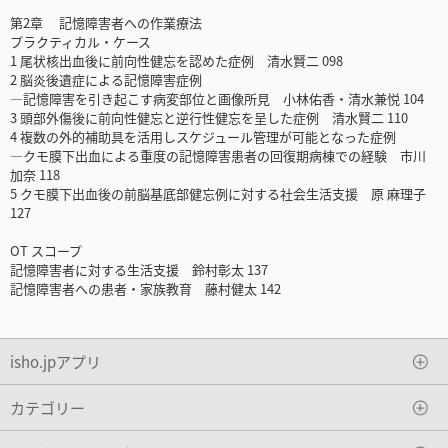
第2章 記憶障害者への作業療法
プラクティカル・ケース
1 尾状核出血後に前向性健忘を認めた症例 清水賢二 098
2 脳炎後遺症による記憶障害症例
―記憶障害を引き起こす病変部位と画像所見 小林佑香・清水兼悦 104
3 頭部外傷後に前向性健忘と逆行性健忘を呈した症例 清水賢二 110
4 複数の外的補助具を活用しスケジュール管理が可能となった症例
―クモ膜下出血による重度の記憶障害患者の回復期病棟での経験 市川
加奈 118
5 クモ膜下出血後の前脳基底部健忘例に対する社会生活支援 原 麻理子
127
OT スコープ
記憶障害者に対する生活支援 鈴村彰太 137
記憶障害者への患者・家族教育 藤村健太 142
isho.jpアプリ
カテゴリー