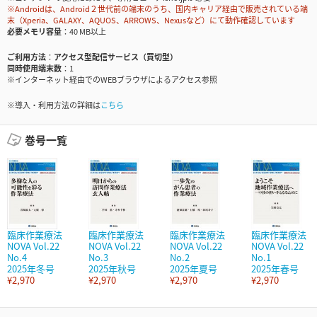
※Androidは、Android２世代前の端末のうち、国内キャリア経由で販売されている端
末（Xperia、GALAXY、AQUOS、ARROWS、Nexusなど）にて動作確認しています
必要メモリ容量
40 MB以上
ご利用方法
アクセス型配信サービス（買切型）
同時使用端末数
1
※インターネット経由でのWEBブラウザによるアクセス参照
※導入・利用方法の詳細は
こちら
巻号一覧
臨床作業療法
臨床作業療法
臨床作業療法
臨床作業療法
NOVA Vol.22
NOVA Vol.22
NOVA Vol.22
NOVA Vol.22
No.4
No.3
No.2
No.1
2025年冬号
2025年秋号
2025年夏号
2025年春号
¥2,970
¥2,970
¥2,970
¥2,970