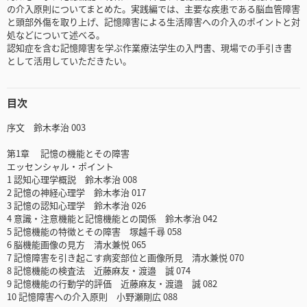
の介入原則についてまとめた。実践編では、主要な疾患である脳血管障害
と頭部外傷を取り上げ、記憶障害による生活障害への介入のポイントと対
処などについて述べる。
認知症を含む記憶障害を学ぶ作業療法学生の入門書、現場での手引き書
として活用していただきたい。
目次
序文 鈴木孝治 003
第1章 記憶の機能とその障害
エッセンシャル・ポイント
1 認知心理学概説 鈴木孝治 008
2 記憶の神経心理学 鈴木孝治 017
3 記憶の認知心理学 鈴木孝治 026
4 意識・注意機能と記憶機能との関係 鈴木孝治 042
5 記憶機能の特徴とその障害 塚越千尋 058
6 脳機能画像の見方 清水兼悦 065
7 記憶障害を引き起こす病変部位と画像所見 清水兼悦 070
8 記憶機能の検査法 近藤麻友・渡邉 誠 074
9 記憶機能の行動学的評価 近藤麻友・渡邉 誠 082
10 記憶障害への介入原則 小野瀬剛広 088