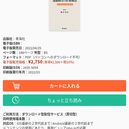
出版社
青海社
電子版ISBN
電子版発売日
2022/04/25
ページ数
148ページ
判型
B5
フォーマット
PDF（パソコンへのダウンロード不可）
¥2,750
電子版販売価格：
(本体¥2,500＋税10％)
印刷版ISSN
2435-5054
印刷版発行年月
2022/03
カートに入れる
ちょっと立ち読み
ご利用方法
ダウンロード型配信サービス（買切型）
同時使用端末数
3
対応OS
iOS最新の２世代前まで / Android最新の２世代前まで
※コンテンツの使用にあたり、専用ビューアisho.jpが必要