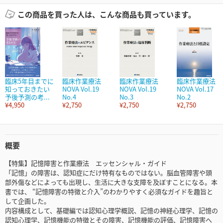
この商品を買った人は、こんな商品も買っています。
臨床5年目までに
臨床作業療法
臨床作業療法
臨床作業療法
知っておきたい
NOVA Vol.19
NOVA Vol.19
NOVA Vol.17
予後予測の考...
No.4
No.3
No.2
¥4,950
¥2,750
¥2,750
¥2,750
概要
【特集】記憶障害と作業療法 エッセンシャル・ガイド
「記憶」の障害は、認知症にだけ特有なものではない。脳血管障害や頭
部外傷などによっても出現し、生活に大きな支障を及ぼすことになる。本
書では、 “記憶障害の特徴と介入”のわかりやすく必須なガイドを趣旨と
して企画した。
内容構成として、基礎編では認知心理学概説、記憶の神経心理学、記憶の
認知心理学、記憶機能の特徴とその障害、記憶機能の評価、記憶障害へ