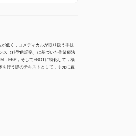
の侵襲性が低く，コメディカルが取り扱う手技
，エビデンス（科学的証拠）に基づいた作業療法
． EBM，EBP，そしてEBOTに特化して，概
床を行う際のテキストとして，手元に置