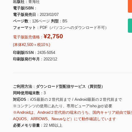
出版社
青海社
電子版ISBN
電子版発売日
2023/02/07
ページ数
126ページ
判型
B5
フォーマット
PDF（パソコンへのダウンロード不可）
¥2,750
電子版販売価格：
(本体¥2,500＋税10％)
印刷版ISSN
2435-5054
印刷版発行年月
2022/12
ご利用方法
ダウンロード型配信サービス（買切型）
同時使用端末数
3
対応OS
iOS最新の２世代前まで / Android最新の２世代前まで
※コンテンツの使用にあたり、専用ビューアisho.jpが必要
※Androidは、Android２世代前の端末のうち、国内キャリア経由で販
AQUOS、ARROWS、Nexusなど）にて動作確認しています
必要メモリ容量
22 MB以上