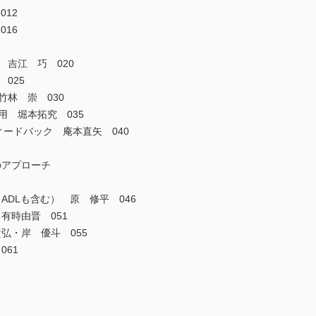
012
016
 吉江 巧 020
 025
竹林 崇 030
用 堀本拓究 035
フィードバック 庵本直矢 040
のアプローチ
ADLも含む） 原 修平 046
有時由晋 051
弘・岸 優斗 055
061