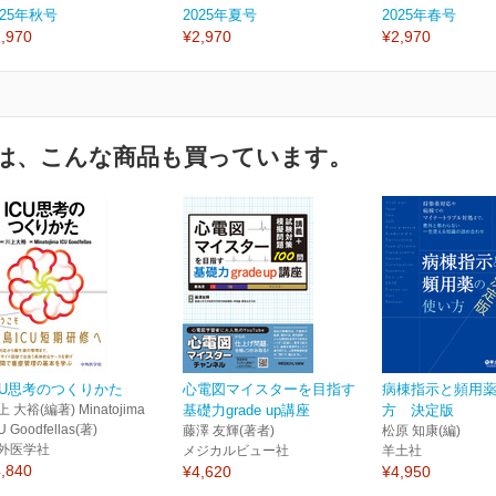
025年秋号
2025年夏号
2025年春号
,970
¥2,970
¥2,970
は、こんな商品も買っています。
CU思考のつくりかた
心電図マイスターを目指す
病棟指示と頻用
 大裕(編著) Minatojima
基礎力grade up講座
方 決定版
U Goodfellas(著)
藤澤 友輝(著者)
松原 知康(編)
外医学社
メジカルビュー社
羊土社
,840
¥4,620
¥4,950