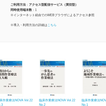
ご利用方法
アクセス型配信サービス（買切型）
同時使用端末数
1
※インターネット経由でのWEBブラウザによるアクセス参照
※導入・利用方法の詳細は
こちら
床作業療法NOVA Vol.22
臨床作業療法NOVA Vol.22
臨床作業療法NOVA 
.3
No.2
No.1