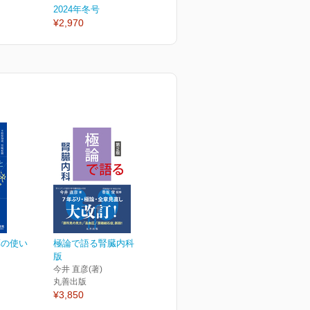
2024年冬号
2024年秋号
2
¥2,970
¥2,970
¥
薬の使い
極論で語る腎臓内科 第2
版
今井 直彦(著)
丸善出版
¥3,850