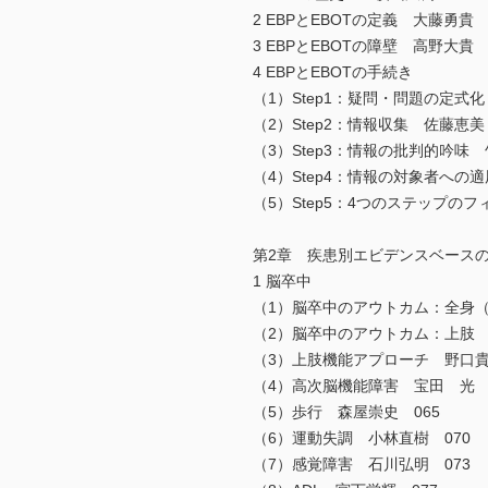
2 EBPとEBOTの定義 大藤勇貴 
3 EBPとEBOTの障壁 高野大貴 
4 EBPとEBOTの手続き
（1）Step1：疑問・問題の定式化
（2）Step2：情報収集 佐藤恵美
（3）Step3：情報の批判的吟味 
（4）Step4：情報の対象者への適
（5）Step5：4つのステップの
第2章 疾患別エビデンスベース
1 脳卒中
（1）脳卒中のアウトカム：全身（
（2）脳卒中のアウトカム：上肢 
（3）上肢機能アプローチ 野口貴
（4）高次脳機能障害 宝田 光 
（5）歩行 森屋崇史 065
（6）運動失調 小林直樹 070
（7）感覚障害 石川弘明 073