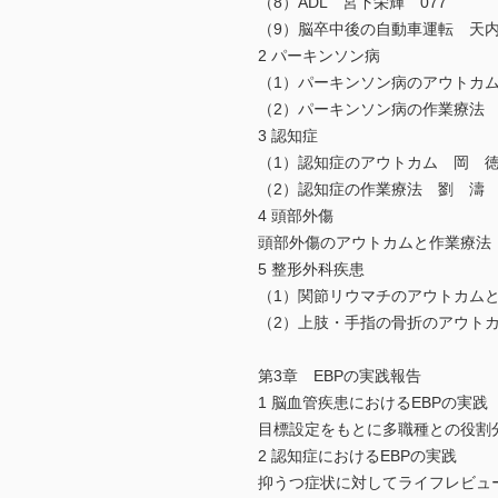
（8）ADL 宮下栄輝 077
（9）脳卒中後の自動車運転 天内
2 パーキンソン病
（1）パーキンソン病のアウトカム
（2）パーキンソン病の作業療法 
3 認知症
（1）認知症のアウトカム 岡 徳
（2）認知症の作業療法 劉 濤 
4 頭部外傷
頭部外傷のアウトカムと作業療法 
5 整形外科疾患
（1）関節リウマチのアウトカムと
（2）上肢・手指の骨折のアウトカ
第3章 EBPの実践報告
1 脳血管疾患におけるEBPの実践
目標設定をもとに多職種との役割分
2 認知症におけるEBPの実践
抑うつ症状に対してライフレビュー