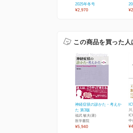
2025年冬号
2
¥2,970
¥2
この商品を買った人
神経症状の診かた・考えか
I
た 第3版
川上
IC
福武 敏夫(著)
中
医学書院
¥4
¥5,940