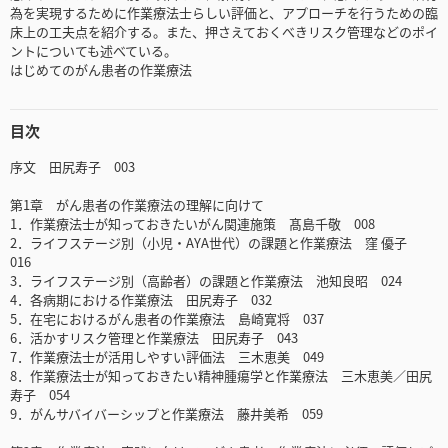
為を実現するために作業療法士らしい評価と、アプローチを行うための臨
床上の工夫点を紹介する。また、押さえておくべきリスク管理などのポイ
ントについても述べている。
はじめてのがん患者の作業療法
目次
序文 田尻寿子 003
第1章 がん患者の作業療法の理解に向けて
1．作業療法士が知っておきたいがん関連施策 髙島千敬 008
2．ライフステージ別（小児・AYA世代）の課題と作業療法 窪 優子
016
3．ライフステージ別（高齢者）の課題と作業療法 池知良昭 024
4．各病期における作業療法 田尻寿子 032
5．在宅におけるがん患者の作業療法 島崎寛将 037
6．活かすリスク管理と作業療法 田尻寿子 043
7．作業療法士が活用しやすい評価法 三木恵美 049
8．作業療法士が知っておきたい精神腫瘍学と作業療法 三木恵美／田尻
寿子 054
9．がんサバイバーシップと作業療法 藤井美希 059