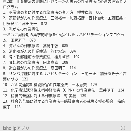
第2章 作業療法の実践に向けて─がん患者の作業療法に必須の評価とプ
ログラム
1．脳腫瘍患者に対する作業療法の考え方 櫻井卓郎 066
2．頭頸部がんの作業療法 三浦裕幸／加藤拓彦／西村信哉／工藤直美／
伊藤良平／津田英一 072
3．乳がんの作業療法
─おもに周術期の集学的治療を中心としたリハビリテーションプログラ
ム 田尻寿子 078
4．肺がんの作業療法 髙島千敬 085
5．消化器がんの作業療法 熊野宏治 094
6．骨・軟部腫瘍の作業療法 櫻井卓郎 102
7．骨転移の作業療法 阿瀬寛幸 108
8．造血器がんの作業療法 高田明子 114
9．リンパ浮腫に対するリハビリテーション 三宅一正／加藤るみ子／吉
澤いづみ 121
10．がん関連認知機能障害の作業療法 三木恵美 129
11．化学療法誘発性末梢神経障害（CIPN）の作業療法 華井明子 134
12．精神的苦痛に対する作業療法 臂 美穂 139
13．社会的苦痛に対する作業療法─脳腫瘍患者の就労支援の場合 梅﨑
成子 145
isho.jpアプリ