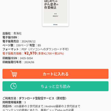
出版社
青海社
電子版ISBN
電子版発売日
2024/08/12
ページ数
150ページ
判型
B5
フォーマット
PDF（パソコンへのダウンロード不可）
¥2,970
電子版販売価格：
(本体¥2,700＋税10％)
印刷版ISSN
2435-5054
印刷版発行年月
2024/06
カートに入れる
ちょっと立ち読み
ご利用方法
ダウンロード型配信サービス（買切型）
同時使用端末数
3
対応OS
iOS最新の２世代前まで / Android最新の２世代前まで
※コンテンツの使用にあたり、専用ビューアisho.jpが必要