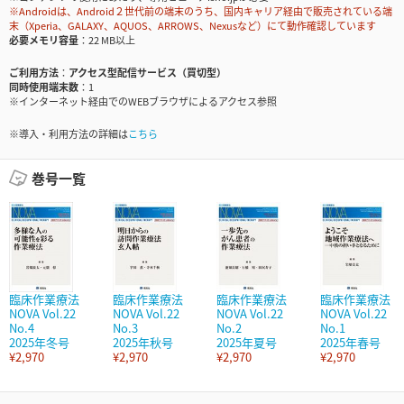
※Androidは、Android２世代前の端末のうち、国内キャリア経由で販売されている端
末（Xperia、GALAXY、AQUOS、ARROWS、Nexusなど）にて動作確認しています
必要メモリ容量
22 MB以上
ご利用方法
アクセス型配信サービス（買切型）
同時使用端末数
1
※インターネット経由でのWEBブラウザによるアクセス参照
※導入・利用方法の詳細は
こちら
巻号一覧
臨床作業療法
臨床作業療法
臨床作業療法
臨床作業療法
NOVA Vol.22
NOVA Vol.22
NOVA Vol.22
NOVA Vol.22
No.4
No.3
No.2
No.1
2025年冬号
2025年秋号
2025年夏号
2025年春号
¥2,970
¥2,970
¥2,970
¥2,970