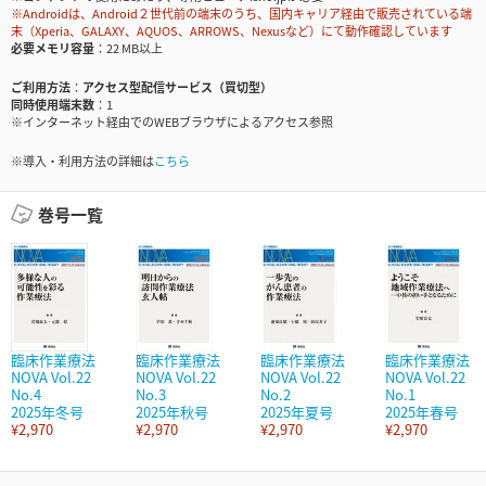
※Androidは、Android２世代前の端末のうち、国内キャリア経由で販売されている端
末（Xperia、GALAXY、AQUOS、ARROWS、Nexusなど）にて動作確認しています
必要メモリ容量
22 MB以上
ご利用方法
アクセス型配信サービス（買切型）
同時使用端末数
1
※インターネット経由でのWEBブラウザによるアクセス参照
※導入・利用方法の詳細は
こちら
巻号一覧
臨床作業療法
臨床作業療法
臨床作業療法
臨床作業療法
NOVA Vol.22
NOVA Vol.22
NOVA Vol.22
NOVA Vol.22
No.4
No.3
No.2
No.1
2025年冬号
2025年秋号
2025年夏号
2025年春号
¥2,970
¥2,970
¥2,970
¥2,970