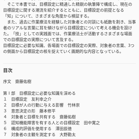
そこで本書では、目標設定に精通した精鋭の執筆陣で構成し、現在の
目標設定に関する潮流を紹介するとともに、目標設定の前提となる
「知」について、さまざまな角度から検証する。
また、過去に作業療法を経験した対象者との対談にも紙数を割き、当事
者のリアルな言葉に耳を傾けながら目標設定について考える機会を設け
た。「技」としての実践面では、作業療法士が活動するさまざまな場面
での目標設定の実際について言及する。
目標設定に必要な知識、各場面での目標設定の実際、対象者の言葉、3つ
の側面から目標設定の核を捉えていく画期的な内容となっている。
目次
序文 齋藤佑樹
第Ⅰ部 目標設定に必要な知識を深める
１ 目標設定 友利幸之介
２ 目標が人の行動に与える影響 竹林崇
３ 意思決定の形 藤本修平
４ 対象者と目標を共有する 齋藤佑樹
５ 認知機能障害を有する人との目標設定 田中寛之
６ 構成的評価を使用する 澤田辰徳
７ 対象者の主観を測定する 大野勘太