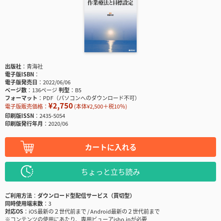
出版社
青海社
電子版ISBN
電子版発売日
2022/06/06
ページ数
136ページ
判型
B5
フォーマット
PDF（パソコンへのダウンロード不可）
¥2,750
電子版販売価格：
(本体¥2,500＋税10％)
印刷版ISSN
2435-5054
印刷版発行年月
2020/06
カートに入れる
ちょっと立ち読み
ご利用方法
ダウンロード型配信サービス（買切型）
同時使用端末数
3
対応OS
iOS最新の２世代前まで / Android最新の２世代前まで
※コンテンツの使用にあたり、専用ビューアisho.jpが必要