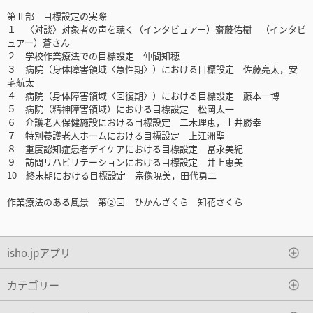
第Ⅱ部 目標設定の実際
１ 〈対談〉対象者の声を聴く（インタビュアー）齋藤佑樹 （インタビ
ュアー）蒼さん
２ 学校作業療法での目標設定 仲間知穂
３ 病院（身体障害領域〈急性期〉）における目標設定 佐藤亮太，安
宅航太
４ 病院（身体障害領域〈回復期〉）における目標設定 藤本一博
５ 病院（精神障害領域）における目標設定 松岡太一
６ 介護老人保健施設における目標設定 二木理恵，土井勝幸
７ 特別養護老人ホームにおける目標設定 上江洲聖
８ 重度認知症患者デイケアにおける目標設定 冨永美紀
９ 訪問リハビリテーションにおける目標設定 井上惠美
10 終末期における目標設定 宗像暁美，田代勇二
作業療法のある風景 第②回 ひかんざくら 知花さくら
isho.jpアプリ
カテゴリー