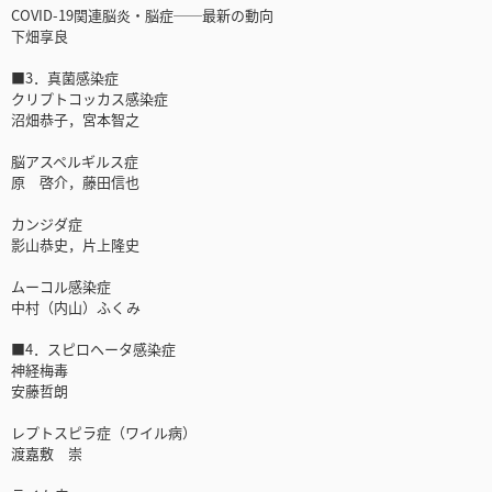
COVID-19関連脳炎・脳症──最新の動向
下畑享良
■3．真菌感染症
クリプトコッカス感染症
沼畑恭子，宮本智之
脳アスペルギルス症
原 啓介，藤田信也
カンジダ症
影山恭史，片上隆史
ムーコル感染症
中村（内山）ふくみ
■4．スピロヘータ感染症
神経梅毒
安藤哲朗
レプトスピラ症（ワイル病）
渡嘉敷 崇