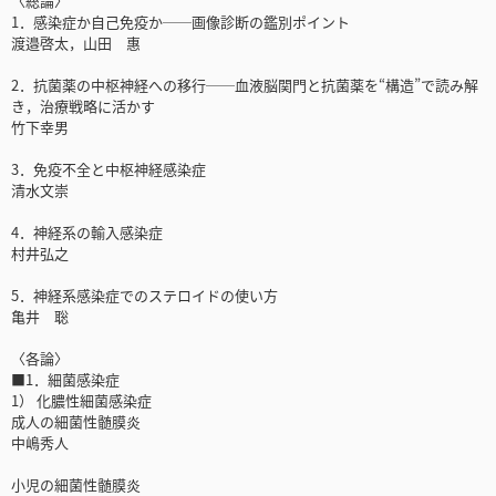
〈総論〉
1．感染症か自己免疫か──画像診断の鑑別ポイント
渡邉啓太，山田 惠
2．抗菌薬の中枢神経への移行──血液脳関門と抗菌薬を“構造”で読み解
き，治療戦略に活かす
竹下幸男
3．免疫不全と中枢神経感染症
清水文崇
4．神経系の輸入感染症
村井弘之
5．神経系感染症でのステロイドの使い方
亀井 聡
〈各論〉
■1．細菌感染症
1） 化膿性細菌感染症
成人の細菌性髄膜炎
中嶋秀人
小児の細菌性髄膜炎