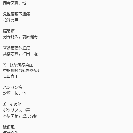
向野文貴，他
急性硬膜下膿瘍
花谷亮典
脳膿瘍
河野能久，前原健寿
脊髄硬膜外膿瘍
髙橋志織，神田 隆
2） 抗酸菌感染症
中枢神経の結核感染症
岩田育子
ハンセン病
汐崎 祐，他
3） その他
ボツリヌス中毒
木原圭梧，望月秀樹
破傷風
進藤克郎