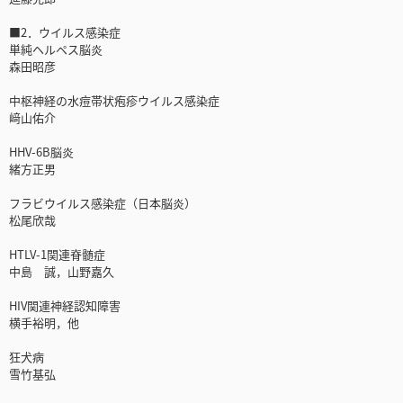
■2．ウイルス感染症
単純ヘルペス脳炎
森田昭彦
中枢神経の水痘帯状疱疹ウイルス感染症
﨑山佑介
HHV-6B脳炎
緒方正男
フラビウイルス感染症（日本脳炎）
松尾欣哉
HTLV-1関連脊髄症
中島 誠，山野嘉久
HIV関連神経認知障害
横手裕明，他
狂犬病
雪竹基弘