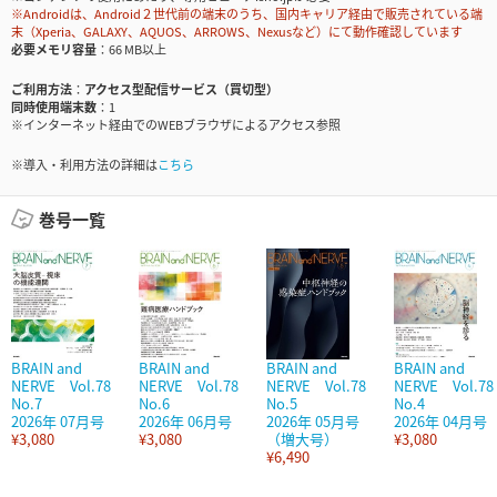
※Androidは、Android２世代前の端末のうち、国内キャリア経由で販売されている端
末（Xperia、GALAXY、AQUOS、ARROWS、Nexusなど）にて動作確認しています
必要メモリ容量
66 MB以上
ご利用方法
アクセス型配信サービス（買切型）
同時使用端末数
1
※インターネット経由でのWEBブラウザによるアクセス参照
※導入・利用方法の詳細は
こちら
巻号一覧
BRAIN and
BRAIN and
BRAIN and
BRAIN and
NERVE Vol.78
NERVE Vol.78
NERVE Vol.78
NERVE Vol.78
No.7
No.6
No.5
No.4
2026年 07月号
2026年 06月号
2026年 05月号
2026年 04月号
¥3,080
¥3,080
（増大号）
¥3,080
¥6,490