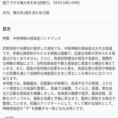
掘り下げる増大号を年1回発行。 (ISSN 1881-6096)
月刊、増大号1冊を含む年12冊
目次
特集 中枢神経の感染症ハンドブック
診断技術や治療法が進歩した現在でも、中枢神経の感染症は大きな脅威
です。多様な病原体がもたらす病態は複雑で、迅速な判断が求められる場
面は少なくありません。さらに、免疫抑制療法の普及や高齢化、国際的
な移動の増加により、日和見感染症や輸入感染症に直面する機会も増えて
います。また、感染が急性期の収束をみた後も、免疫応答の変容や神経系
への影響を通じて長期的な病態変化を生じ得ることも明らかになりつつ
あります。
本特集では、画像鑑別、抗菌薬の中枢移行、免疫不全下の管理、ステロ
イド使用などの総論を整理し、各論では細菌、ウイルス、真菌、寄生虫
など広範な感染症を網羅しました。各疾患の概要や疫学、臨床症候、診
断のステップから、最新の治療と予後に至るまで、臨床に直結する視点で
整理しています。知識のアップデートとして、そして確かな指針として、
神経感染症の “今” を俯瞰する一助となれば幸いです。