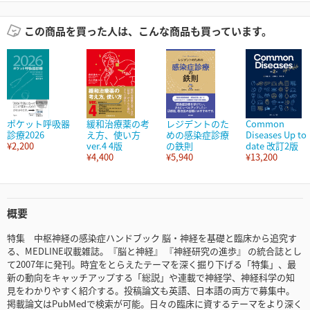
この商品を買った人は、こんな商品も買っています。
ポケット呼吸器
緩和治療薬の考
レジデントのた
Common
診療2026
え方、使い方
めの感染症診療
Diseases Up to
¥2,200
ver.4 4版
の鉄則
date 改訂2版
¥4,400
¥5,940
¥13,200
概要
特集 中枢神経の感染症ハンドブック 脳・神経を基礎と臨床から追究す
る、MEDLINE収載雑誌。『脳と神経』 『神経研究の進歩』 の統合誌とし
て2007年に発刊。時宜をとらえたテーマを深く掘り下げる「特集」、最
新の動向をキャッチアップする「総説」や連載で神経学、神経科学の知
見をわかりやすく紹介する。投稿論文も英語、日本語の両方で募集中。
掲載論文はPubMedで検索が可能。日々の臨床に資するテーマをより深く