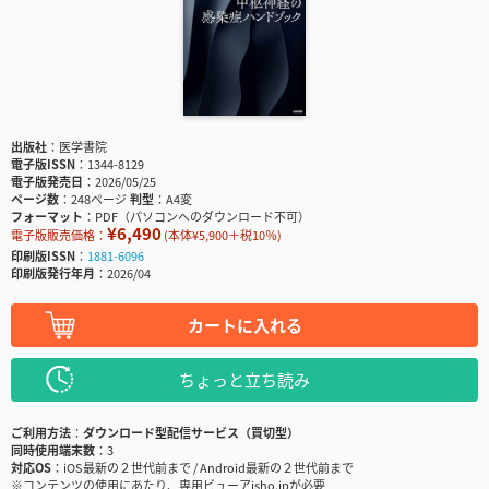
出版社
医学書院
電子版ISSN
1344-8129
電子版発売日
2026/05/25
ページ数
248ページ
判型
A4変
フォーマット
PDF（パソコンへのダウンロード不可）
¥6,490
電子版販売価格：
(本体¥5,900＋税10％)
印刷版ISSN
1881-6096
印刷版発行年月
2026/04
カートに入れる
ちょっと立ち読み
ご利用方法
ダウンロード型配信サービス（買切型）
同時使用端末数
3
対応OS
iOS最新の２世代前まで / Android最新の２世代前まで
※コンテンツの使用にあたり、専用ビューアisho.jpが必要