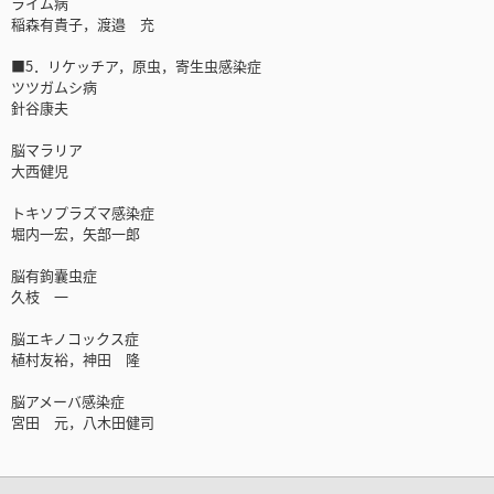
ライム病
稲森有貴子，渡邉 充
■5．リケッチア，原虫，寄生虫感染症
ツツガムシ病
針谷康夫
脳マラリア
大西健児
トキソプラズマ感染症
堀内一宏，矢部一郎
脳有鉤囊虫症
久枝 一
脳エキノコックス症
植村友裕，神田 隆
脳アメーバ感染症
宮田 元，八木田健司