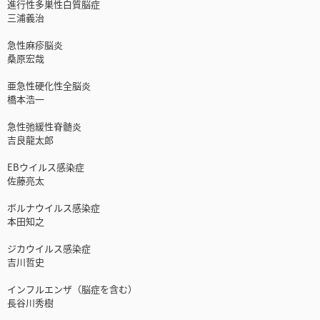
進行性多巣性白質脳症
三浦義治
急性麻疹脳炎
桑原宏哉
亜急性硬化性全脳炎
橋本浩一
急性弛緩性脊髄炎
吉良龍太郎
EBウイルス感染症
佐藤亮太
ボルナウイルス感染症
本田知之
ジカウイルス感染症
吉川哲史
インフルエンザ（脳症を含む）
長谷川秀樹