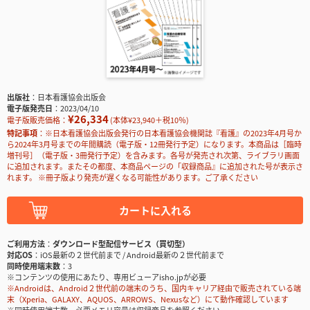
出版社
日本看護協会出版会
電子版発売日
2023/04/10
¥26,334
電子版販売価格：
(本体¥23,940＋税10％)
特記事項
※日本看護協会出版会発行の日本看護協会機関誌『看護』の2023年4月号か
ら2024年3月号までの年間購読（電子版・12冊発行予定）になります。本商品は［臨時
増刊号］（電子版・3冊発行予定）を含みます。各号が発売され次第、ライブラリ画面
に追加されます。またその都度、本商品ページの「収録商品』に追加された号が表示さ
れます。 ※冊子版より発売が遅くなる可能性があります。ご了承ください
カートに入れる
ご利用方法
ダウンロード型配信サービス（買切型）
対応OS
iOS最新の２世代前まで / Android最新の２世代前まで
同時使用端末数
3
※コンテンツの使用にあたり、専用ビューアisho.jpが必要
※Androidは、Android２世代前の端末のうち、国内キャリア経由で販売されている端
末（Xperia、GALAXY、AQUOS、ARROWS、Nexusなど）にて動作確認しています